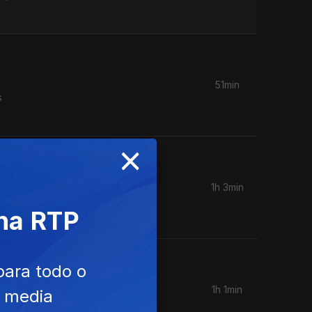
51min
s
×
1h 3min
emoções
 na RTP
para todo o
1h 1min
e media
 e as