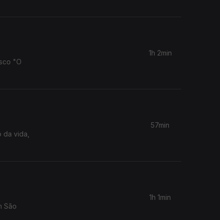
1h 2min
isco "O
57min
 da vida,
1h 1min
m São