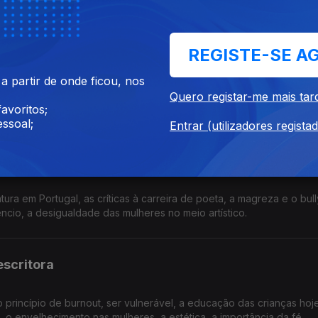
ducação dos filhos, o processo de dirigir um teatro, o medo.
REGISTE-SE A
 partir de onde ficou, nos
arrativas em televisão, o bullying na escola, os valores da cultura 
Quero registar-me mais tar
decisões dos pais imigrantes, os ensinamentos do budismo.
avoritos;
ssoal;
Entrar (utilizadores regista
atura em Portugal, as críticas à carreira de poeta, a magreza e o bul
lêncio, a desigualdade das mulheres no meio artístico.
escritora
o princípio de burnout, ser vulnerável, a educação das crianças hoje
 o envelhecimento nas mulheres, a estética, a importância da fé.