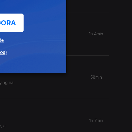
GORA
1h 4min
chinesa,
de
dos)
58min
lying na
1h 7min
, a