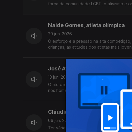
força da comunidade LGBT, o ativismo e os 
Naide Gomes, atleta olímpica
20 jun. 2026
O esforço e a pressão na alta competição, 
crianças, as atitudes dos atletas mais jove
José Avillez, chef de cozinha
13 jun. 2026
O ato de fazer História, a intensidade no t
nos homens, os primeiros negócios, as ame
Cláudia Semedo, atriz e encena
06 jun. 2026
Ter várias paixões, o prejuízo de se ser ge