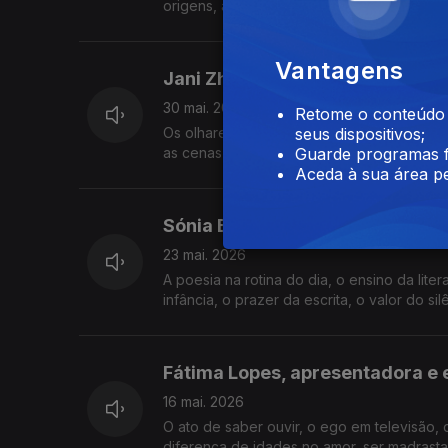
origens, a relação com a Guiné-Bissau, a e
Vantagens
Jani Zhao, atriz
30 mai. 2026
Retome o conteúdo a
Os olhares sobre a identidade chinesa, as n
seus dispositivos;
as cenas homossexuais enquanto atriz, as 
Guarde programas f
Aceda à sua área pe
Sónia Balacó, atriz e poeta
23 mai. 2026
A poesia na rotina do dia, o ensino da liter
infância, o prazer da escrita, o valor do si
Fátima Lopes, apresentadora e 
16 mai. 2026
O ato de saber ouvir, o ego em televisão, 
diferença de idades no amor, ser madrasta,