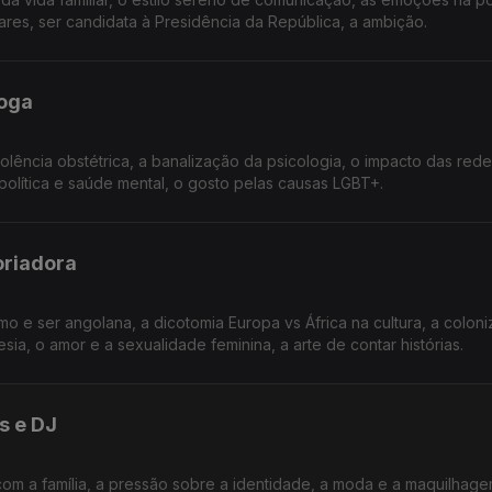
ares, ser candidata à Presidência da República, a ambição.
loga
iolência obstétrica, a banalização da psicologia, o impacto das rede
 política e saúde mental, o gosto pelas causas LGBT+.
oriadora
o e ser angolana, a dicotomia Europa vs África na cultura, a colon
a, o amor e a sexualidade feminina, a arte de contar histórias.
s e DJ
com a família, a pressão sobre a identidade, a moda e a maquilhage