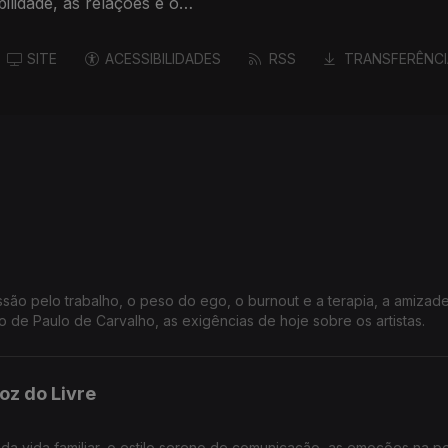
bilidade, as relações e o
SITE
ACESSIBILIDADES
RSS
TRANSFERÊNCI
são pelo trabalho, o peso do ego, o burnout e a terapia, a amizade
o de Paulo de Carvalho, as exigências de hoje sobre os artistas.
oz do Livre
 da vida familiar, o estilo sereno de comunicação, as emoções na pol