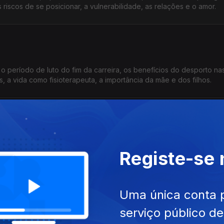
riscos de se posicionar, a vulnerabilidade, as relações e o amor.
o período de luto do fim da carreira, os benefícios do desporto na
ns, a vida como fisioterapeuta, a importância da mãe e dos filhos.
rabalho, a ausência da vida familiar, a perda do pai aos 7 anos, as 
Registe-se
aças pelas inovações na cozinha, os bons e os maus clientes.
dora
Uma única conta 
serviço público d
ntil, a série "Novas Narrativas de Caça", as atitudes sobre o cabelo