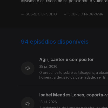
ativismo e os riscos de se posicionar, a vulnera
amor.
SOBRE O EPISÓDIO
SOBRE O PROGRAMA
94
episódios disponíveis
927753
908376
891243
Agir, cantor e compositor
25 jul. 2026
O preconceito sobre as tatuagens, a obses
homens, a decisão da paternidade, ser filh
Isabel Mendes Lopes, coporta-v
18 jul. 2026
A redefinição do lugar do trabalho, o valor