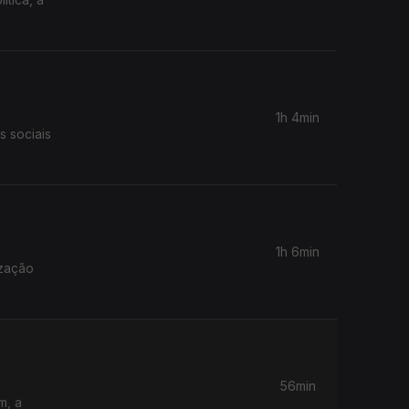
1h 4min
s sociais
1h 6min
ização
56min
m, a