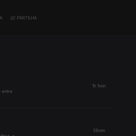
A
PARTILHA
1h 1min
 entre
58min
ítica, a