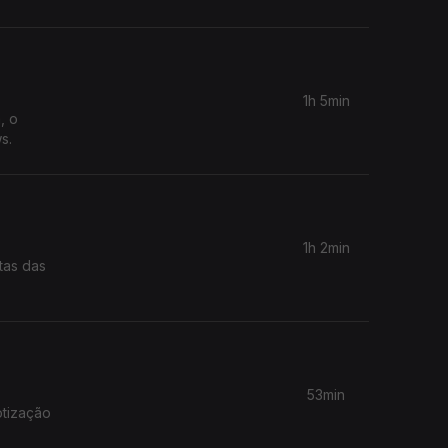
1h 5min
, o
s.
1h 2min
tas das
53min
otização