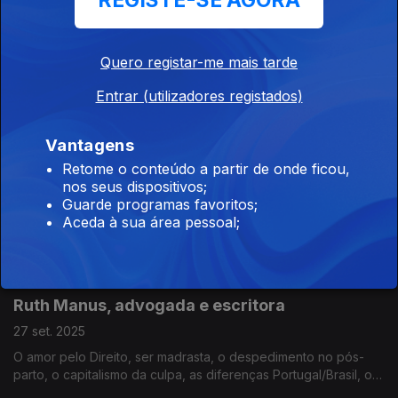
REGISTE-SE AGORA
Jorge Moreira da Silva, subsecretário-geral
da ONU
Quero registar-me mais tarde
11 out. 2025
O que viu em Gaza, a força da ONU hoje, a flotilha humanitária,
Entrar (utilizadores registados)
o genocídio, as metas do clima, a falta de investimento nos
países em desenvolvimento, o incumprimento dos ODS e o
escrutínio, a liderança política hoje.
Vantagens
Retome o conteúdo a partir de onde ficou,
Bia Ferreira, artista e ativista
nos seus dispositivos;
04 out. 2025
Guarde programas favoritos;
Aceda à sua área pessoal;
Ser lésbica num meio conservador, as reações nos concertos
aos genocídios, as quotas no Brasil, a polémica da Festa do
Avante!, a Igreja Lesbiteriana, cantar nos EUA, rentabilizar a
dor, o poder da música, as críticas.
Ruth Manus, advogada e escritora
27 set. 2025
O amor pelo Direito, ser madrasta, o despedimento no pós-
parto, o capitalismo da culpa, as diferenças Portugal/Brasil, o
estigma do sotaque, a geração "flor de estufa", ser feminista,