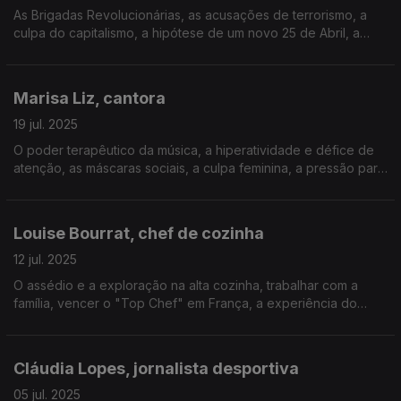
As Brigadas Revolucionárias, as acusações de terrorismo, a
culpa do capitalismo, a hipótese de um novo 25 de Abril, a
vida na prisão, o caos mental, a humilhação da mulher, o
aborto, as greves de fome, a clandestinidade.
Marisa Liz, cantora
19 jul. 2025
O poder terapêutico da música, a hiperatividade e défice de
atenção, as máscaras sociais, a culpa feminina, a pressão para
ter planos, as perguntas sobre a maternidade, a carreira a
solo, a fobia social, o caos no mundo.
Louise Bourrat, chef de cozinha
12 jul. 2025
O assédio e a exploração na alta cozinha, trabalhar com a
família, vencer o "Top Chef" em França, a experiência do
luxo, a estrela Michelin, o limão, viver num barco, a relação da
mãe portuguesa com o país, a arrogância.
Cláudia Lopes, jornalista desportiva
05 jul. 2025