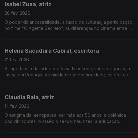
Isabél Zuaa, atriz
28 fev. 2026
O poder da ancestralidade, a fusão de culturas, a participação
no filme "O Agente Secreto", as diferenças no cinema entre o
Brasil e Portugal, o racismo nas artes, a visão negra do pré-25
de Abril, o valor do descanso.
Helena Sacadura Cabral, escritora
21 fev. 2026
A importância da independência financeira, saber negociar, a
inveja em Portugal, a intimidade na terceira idade, os efeitos
da andropausa, a melhor década das mulheres, a liberdade,
as diferenças políticas nos filhos.
Cláudia Raia, atriz
14 fev. 2026
O estigma da menopausa, ser mãe aos 56 anos, a polémica
dos vibradores, o assédio sexual nas artes, a educação
inclusiva dos filhos, a espiritualidade, a força do público LGBT,
os desafios do envelhecimento, a estética.