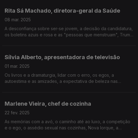
lusofonia, o rap como construção social e política.
Rita Sá Machado, diretora-geral da Saúde
08 mar. 2025
A desconfiança sobre ser-se jovem, a decisão da candidatura,
os boletins azuis e rosa e as "pessoas que menstruam", Trump
e a saída da OMS, o género nas doenças, o aumento dos
comportamentos de risco, a renovação na DGS.
Sílvia Alberto, apresentadora de televisão
01 mar. 2025
Os livros e a dramaturgia, lidar com o erro, os egos, a
autoestima e as amizades, a expectativa de beleza nas
apresentadoras, a TV hoje e as redes sociais, as viagens, a
maternidade, a diferença de idade nos casais.
Marlene Vieira, chef de cozinha
22 fev. 2025
As memórias com a avó, o caminho até ao luxo, a competição
e o ego, o assédio sexual nas cozinhas, Nova Iorque, a
maternidade, a estrela Michelin, o cozinheiro que não queria