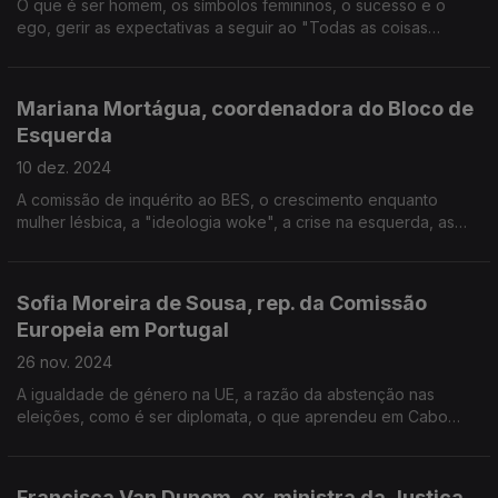
O que é ser homem, os símbolos femininos, o sucesso e o
ego, gerir as expectativas a seguir ao "Todas as coisas
maravilhosas", as lições dos 50 anos, a depressão à sua volta,
o sonho lá fora e o significado do Natal.
Mariana Mortágua, coordenadora do Bloco de
Esquerda
10 dez. 2024
A comissão de inquérito ao BES, o crescimento enquanto
mulher lésbica, a "ideologia woke", a crise na esquerda, as
eleições presidenciais, a extrema-direita, a condescendência,
a influência dos pais e a gestão do medo.
Sofia Moreira de Sousa, rep. da Comissão
Europeia em Portugal
26 nov. 2024
A igualdade de género na UE, a razão da abstenção nas
eleições, como é ser diplomata, o que aprendeu em Cabo
Verde e na África do Sul, ser formal ou manter a identidade,
desigualdade salarial e o que são as diretivas.
Francisca Van Dunem, ex-ministra da Justiça