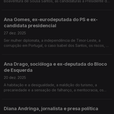
Boaventura de Sousa Santos, as candidaturas a Presidente da
República, o batom vermelho, a falsificação de medicamentos,
as ameaças de morte, a vida depois do burnout.
Ana Gomes, ex-eurodeputada do PS e ex-
Segundo de três episódios antes da eleição de 2026 com
candidata presidencial
todas as mulheres que já foram candidatas a Presidente da
República (além de Maria de Lourdes Pintasilgo, em 1986).
27 dez. 2025
Ser mulher diplomata, a independência de Timor-Leste, a
corrupção em Portugal, o caso Isabel dos Santos, os riscos, a
candidatura a Presidente da República, as queixas por
difamação, o impacto do processo Casa Pia no PS.
Ana Drago, socióloga e ex-deputada do Bloco
Primeiro de três episódios antes da eleição de 2026 com
de Esquerda
todas as mulheres que já foram candidatas a Presidente da
República (além de Maria de Lourdes Pintasilgo, em 1986).
20 dez. 2025
A habitação e a desigualdade, a maldição do turismo, a
precariedade e a sensação de falhanço, a meritocracia, os
multimilionários, a direita nos media, a contestação às propinas,
o tempo como deputada, construir opinião.
Diana Andringa, jornalista e presa política