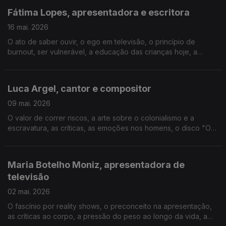
Fátima Lopes, apresentadora e escritora
16 mai. 2026
O ato de saber ouvir, o ego em televisão, o princípio de
burnout, ser vulnerável, a educação das crianças hoje, a
diferença de idades no amor, ser madrasta, o envelhecimento
nas mulheres, a estética, a importância da fé.
Luca Argel, cantor e compositor
09 mai. 2026
O valor de correr riscos, a arte sobre o colonialismo e a
escravatura, as críticas, as emoções nos homens, o disco "O
Homem Triste", o machismo nos jovens, a paternidade, a tese
sobre Vinicius de Moraes, o cancelamento.
Maria Botelho Moniz, apresentadora de
televisão
02 mai. 2026
O fascínio por reality shows, o preconceito na apresentação,
as críticas ao corpo, a pressão do peso ao longo da vida, a