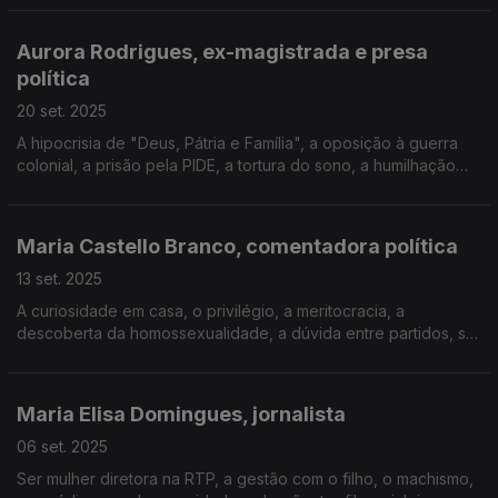
a limpeza no Instagram, a separação.
Aurora Rodrigues, ex-magistrada e presa
política
20 set. 2025
A hipocrisia de "Deus, Pátria e Família", a oposição à guerra
colonial, a prisão pela PIDE, a tortura do sono, a humilhação
por ser mulher, o vazio nos livros de História, a reação dos
jovens, a violência nos tribunais.
Maria Castello Branco, comentadora política
13 set. 2025
A curiosidade em casa, o privilégio, a meritocracia, a
descoberta da homossexualidade, a dúvida entre partidos, ser
liberal, mudar de opinião, a tensão do debate, a violência
sexual online, o futuro na política, o tarô.
Maria Elisa Domingues, jornalista
06 set. 2025
Ser mulher diretora na RTP, a gestão com o filho, o machismo,