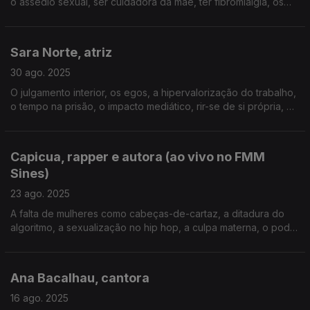
o assédio sexual, ser cuidadora da mãe, ter fibromialgia, os
dois casamentos, o jornalismo hoje, ter sido deputada e
assessora de Maria de Lourdes Pintasilgo.
Sara Norte, atriz
30 ago. 2025
O julgamento interior, os egos, a hipervalorização do trabalho,
o tempo na prisão, o impacto mediático, rir-se de si própria, o
discurso de "superação" do cancro e a morte da irmã, o
conforto do marido, a vida saudável.
Capicua, rapper e autora (ao vivo no FMM
Sines)
23 ago. 2025
A falta de mulheres como cabeças-de-cartaz, a ditadura do
algoritmo, a sexualização no hip hop, a culpa materna, o poder
de intervenção da arte, as consequências de dar opiniões, os
"grunhos e os punhos", os medos.
Ana Bacalhau, cantora
16 ago. 2025