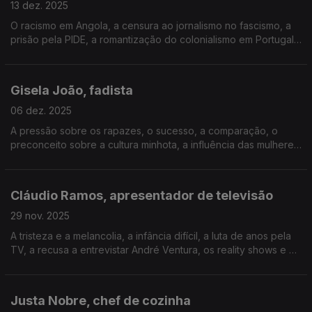
13 dez. 2025
O racismo em Angola, a censura ao jornalismo no fascismo, a
prisão pela PIDE, a romantização do colonialismo em Portugal,
as diferenças entre Gaza e a Ucrânia, a liberdade de
imprensa, o arrastão em Carcavelos e o medo.
Gisela João, fadista
06 dez. 2025
A pressão sobre os rapazes, o sucesso, a comparação, o
preconceito sobre a cultura minhota, a influência das mulheres,
a paixão pela moda, ser jurada em concursos de TV, saber
receber elogios, dizer asneiras, o silêncio.
Cláudio Ramos, apresentador de televisão
29 nov. 2025
A tristeza e a melancolia, a infância difícil, a luta de anos pela
TV, a recusa a entrevistar André Ventura, os reality shows e o
lixo televisivo, o estigma do Alentejo, a fé, o cor-de-rosa, a
troça no "Levanta-te e Ri".
Justa Nobre, chef de cozinha