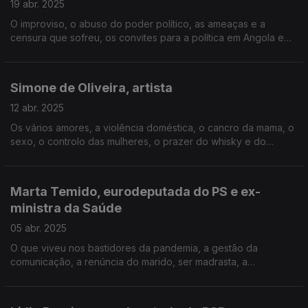
19 abr. 2025
O improviso, o abuso do poder político, as ameaças e a
censura que sofreu, os convites para a política em Angola e
para o PS em Portugal, a polémica da Ucrânia, o machismo no
rap, a pressão da aparência, a avó Eva.
Simone de Oliveira, artista
12 abr. 2025
Os vários amores, a violência doméstica, o cancro da mama, o
sexo, o controlo das mulheres, o prazer do whisky e do
cigarro, a vida depois da morte, a fé, a cultura em Portugal, as
operações plásticas, ser um ícone LGBT.
Marta Temido, eurodeputada do PS e ex-
Episódio gravado na Casa do Artista, em Lisboa.
ministra da Saúde
05 abr. 2025
O que viveu nos bastidores da pandemia, a gestão da
comunicação, a renúncia do marido, ser madrasta, a
candidatura de Gouveia e Melo e a figura do "salvador", os
egos, a decisão da demissão, os próximos passos políticos.