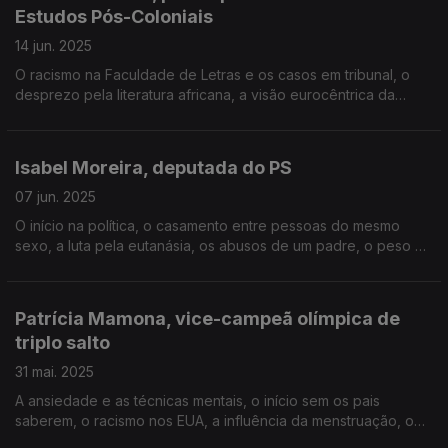
Estudos Pós-Coloniais
14 jun. 2025
O racismo na Faculdade de Letras e os casos em tribunal, o
desprezo pela literatura africana, a visão eurocêntrica da
cultura, a descolonização dos manuais escolares, o erro com
os Descobrimentos, a reparação histórica.
Isabel Moreira, deputada do PS
07 jun. 2025
O início na política, o casamento entre pessoas do mesmo
sexo, a luta pela eutanásia, os abusos de um padre, o peso da
religião no Estado, a influência do pai Adriano Moreira, as
oportunidades no PS, o novo Parlamento.
Patrícia Mamona, vice-campeã olímpica de
triplo salto
31 mai. 2025
A ansiedade e as técnicas mentais, o início sem os pais
saberem, o racismo nos EUA, a influência da menstruação, o
bullying com o nome Mamona, os planos de família, aprender a