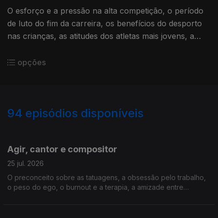
O esforço e a pressão na alta competição, o período
de luto do fim da carreira, os benefícios do desporto
nas crianças, as atitudes dos atletas mais jovens, a
vida como fisioterapeuta, a importância da mãe e dos
filhos.
opções
94
episódios disponíveis
927753
908376
891243
872258
855501
836006
808051
777819
Agir, cantor e compositor
25 jul. 2026
O preconceito sobre as tatuagens, a obsessão pelo trabalho,
o peso do ego, o burnout e a terapia, a amizade entre
homens, a decisão da paternidade, ser filho de Paulo de
Carvalho, as exigências de hoje sobre os artistas.