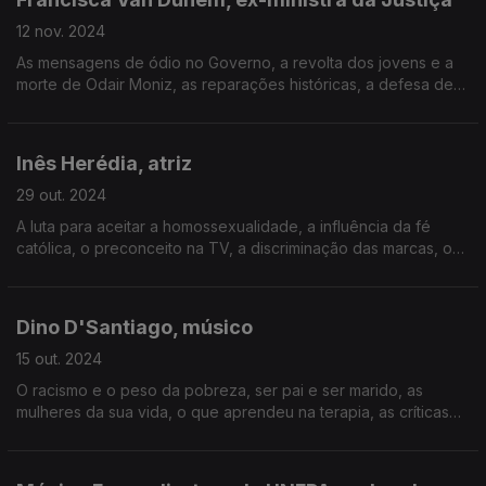
12 nov. 2024
As mensagens de ódio no Governo, a revolta dos jovens e a
morte de Odair Moniz, as reparações históricas, a defesa de
quotas para minorias racializadas, a possibilidade de
ilegalização do Chega, a corrupção e as cunhas.
Inês Herédia, atriz
29 out. 2024
A luta para aceitar a homossexualidade, a influência da fé
católica, o preconceito na TV, a discriminação das marcas, o
pinkwashing, as perguntas dos filhos e as escolhas da escola,
as emoções na arte e a sexualização.
Dino D'Santiago, músico
15 out. 2024
O racismo e o peso da pobreza, ser pai e ser marido, as
mulheres da sua vida, o que aprendeu na terapia, as críticas
dos movimentos negros, o conceito de "racismo inverso" e o
peso do "branco". O artista, por inteiro.