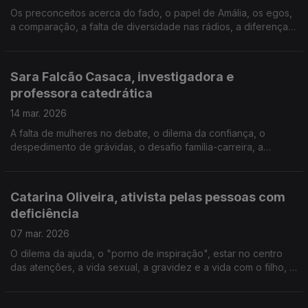
Os preconceitos acerca do fado, o papel de Amália, os egos,
a comparação, a falta de diversidade nas rádios, a diferença
de idades no amor, a ansiedade, a gordofobia, o impacto do
peso na profissão, a lesão neurológica.
Sara Falcão Casaca, investigadora e
professora catedrática
14 mar. 2026
A falta de mulheres no debate, o dilema da confiança, o
despedimento de grávidas, o desafio família-carreira, a
desigualdade salarial, a pobreza feminina, o teto e o
precipício de vidro, o abuso sexual nas universidades.
Catarina Oliveira, ativista pelas pessoas com
deficiência
07 mar. 2026
O dilema da ajuda, o "porno de inspiração", estar no centro
das atenções, a vida sexual, a gravidez e a vida com o filho, o
poder do humor, as diferenças entre mulheres e homens, o
capacitismo, o trabalho na comunicação.