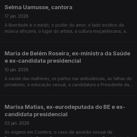
Selma Uamusse, cantora
17 jan. 2026
A liberdade e o medo, o poder do amor, o lado exótico da
música africana, o lugar do artista, a cultura moçambicana, a
força da fé cristã e do voluntariado, a ajuda na maternidade, a
visita a Moçambique após os ciclones.
Maria de Belém Roseira, ex-ministra da Saúde
e ex-candidata presidencial
10 jan. 2026
A saúde das mulheres, os partos nas ambulâncias, as falhas do
jornalismo, a educação sexual, a candidatura a Presidente da
República, os ataques do PS, os interesses e o machismo, a
pobreza infantil, a vida cívica hoje.
Marisa Matias, ex-eurodeputada do BE e ex-
candidata presidencial
Terceiro de três episódios antes da eleição de 2026 com
03 jan. 2026
todas as mulheres que já foram candidatas a Presidente da
As origens em Coimbra, o caso de assédio sexual de
República (além de Maria de Lourdes Pintasilgo, em 1986).