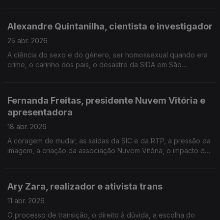
jornada de luto pela morte do namorado, a saúde mental, as
mudanças no trabalho depois de ser mãe.
Alexandre Quintanilha, cientista e investigador
25 abr. 2026
A ciência do sexo e do género, ser homossexual quando era
crime, o carinho dos pais, o desastre da SIDA em São
Francisco, o dilema da existência de Deus, o poder da arte, a
defesa da eutanásia e a luta como deputado.
Fernanda Freitas, presidente Nuvem Vitória e
apresentadora
18 abr. 2026
A coragem de mudar, as saídas da SIC e da RTP, a pressão da
imagem, a criação da associação Nuvem Vitória, o impacto do
voluntariado, as doenças ocultas, aprender a nadar aos 48
anos, a televisão hoje e os reality shows.
Ary Zara, realizador e ativista trans
11 abr. 2026
O processo de transição, o direito à dúvida, a escolha do