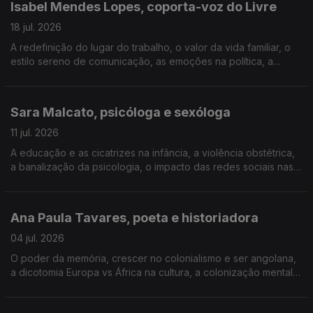
Isabel Mendes Lopes, coporta-voz do Livre
18 jul. 2026
A redefinição do lugar do trabalho, o valor da vida familiar, o
estilo sereno de comunicação, as emoções na política, a
gestão mediática na liderança com Rui Tavares, ser candidata
à Presidência da República, a ambição.
Sara Malcato, psicóloga e sexóloga
11 jul. 2026
A educação e as cicatrizes na infância, a violência obstétrica,
a banalização da psicologia, o impacto das redes sociais nas
relações, o amor hoje, a ligação entre política e saúde mental,
o gosto pelas causas LGBT+.
Ana Paula Tavares, poeta e historiadora
04 jul. 2026
O poder da memória, crescer no colonialismo e ser angolana,
a dicotomia Europa vs África na cultura, a colonização mental,
o Prémio Camões e o poder da poesia, o amor e a
sexualidade feminina, a arte de contar histórias.