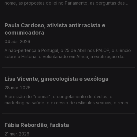
nome, as propostas de lei no Parlamento, as perguntas das
famílias, a sexualidade e o amor, o desejo de ser pai, as
narrativas trans no cinema, a espiritualidade.
Paula Cardoso, ativista antirracista e
comunicadora
04 abr. 2026
A não-pertença a Portugal, o 25 de Abril nos PALOP, o silêncio
sobre a História, o voluntariado em África, a exotização da
pobreza, o salvador branco, as questões étnico-raciais nos
media, o racismo inverso, a linguagem.
Lisa Vicente, ginecologista e sexóloga
28 mar. 2026
A pressão do "normal", o congelamento de óvulos, o
marketing na saúde, o excesso de estímulos sexuais, o receio
sobre a performance, as relações hoje, o impacto da
menopausa no trabalho, o trauma dos abusos na infância.
Fábia Rebordão, fadista
21 mar. 2026