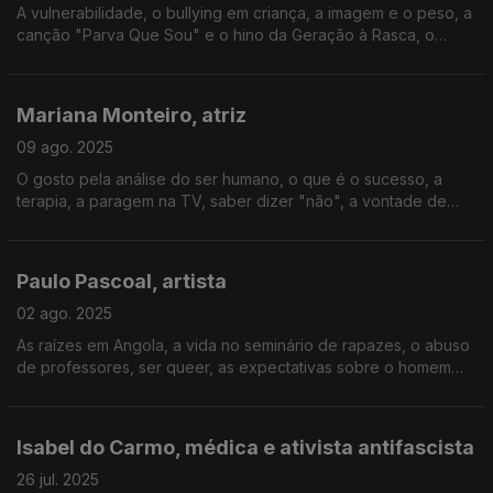
A vulnerabilidade, o bullying em criança, a imagem e o peso, a
canção "Parva Que Sou" e o hino da Geração à Rasca, o
desapego, a avó Luz, os estereótipos que não quer passar à
filha, as críticas, a confiança, ir a solo.
Mariana Monteiro, atriz
09 ago. 2025
O gosto pela análise do ser humano, o que é o sucesso, a
terapia, a paragem na TV, saber dizer "não", a vontade de
aprender, a ilusão das redes sociais, as idas às escolas, a
justiça, os "Morangos Com Açúcar", o luto.
Paulo Pascoal, artista
02 ago. 2025
As raízes em Angola, a vida no seminário de rapazes, o abuso
de professores, ser queer, as expectativas sobre o homem
negro, a amizade com Sara Tavares, o cancro e o cabelo, o
processo de integração, a salvação da arte.
Isabel do Carmo, médica e ativista antifascista
26 jul. 2025