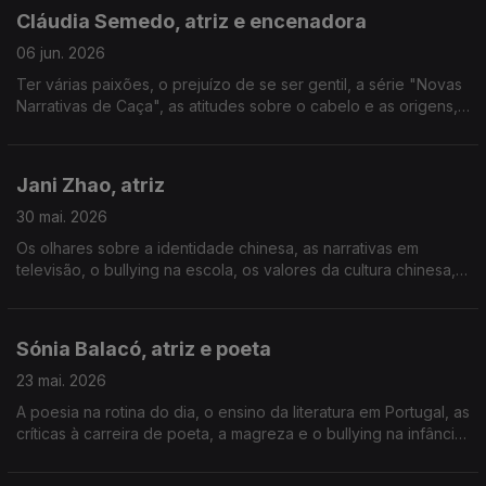
Cláudia Semedo, atriz e encenadora
06 jun. 2026
Ter várias paixões, o prejuízo de se ser gentil, a série "Novas
Narrativas de Caça", as atitudes sobre o cabelo e as origens,
a relação com a Guiné-Bissau, a educação dos filhos, o
processo de dirigir um teatro, o medo.
Jani Zhao, atriz
30 mai. 2026
Os olhares sobre a identidade chinesa, as narrativas em
televisão, o bullying na escola, os valores da cultura chinesa,
as cenas homossexuais enquanto atriz, as decisões dos pais
imigrantes, os ensinamentos do budismo.
Sónia Balacó, atriz e poeta
23 mai. 2026
A poesia na rotina do dia, o ensino da literatura em Portugal, as
críticas à carreira de poeta, a magreza e o bullying na infância,
o prazer da escrita, o valor do silêncio, a desigualdade das
mulheres no meio artístico.