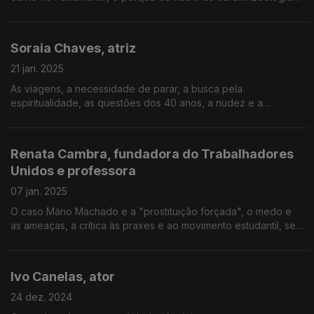
o dia de luto e a licença, as ofensas físicas, as provocações
do Chega, a saída de Cristina Rodrigues.
Soraia Chaves, atriz
21 jan. 2025
As viagens, a necessidade de parar, a busca pela
espiritualidade, as questões dos 40 anos, a nudez e a
sexualidade no "O Crime do Padre Amaro", as expectativas,
as dúvidas sobre a maternidade e a liberdade feminina.
Renata Cambra, fundadora do Trabalhadores
Unidos e professora
07 jan. 2025
O caso Mário Machado e a "prostituição forçada", o medo e
as ameaças, a crítica às praxes e ao movimento estudantil, ser
porta-voz do MAS, os "políticos profissionais" e a esquerda, o
anti-capitalismo e ser professora.
Ivo Canelas, ator
24 dez. 2024