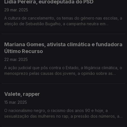
Lídia Pereira, eurodeputada do PSD
Episódio gravado no Parlamento Europeu, em Bruxelas.
29 mar. 2025
A cultura de cancelamento, os temas do género nas escolas, a
eleição de Sebastião Bugalho, a campanha neutra em
carbono, o capitalismo como solução para o clima, as relações
pessoais, a vida em Bruxelas e em Coimbra.
Mariana Gomes, ativista climática e fundadora
Episódio gravado no Parlamento Europeu, em Bruxelas.
Último Recurso
22 mar. 2025
A ação judicial que pôs contra o Estado, a litigância climática, o
menosprezo pelas causas dos jovens, a opinião sobre as
ações ativistas na Segunda Circular e em museus, a
ecoansiedade, as mulheres na sua vida.
Valete, rapper
15 mar. 2025
O nacionalismo negro, o racismo dos anos 90 e hoje, a
sexualização das mulheres no rap, a pressão dos números, a
amizade de Sam the Kid, a perda do pai, o potencial da