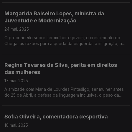
nadar em adulta, o fim da carreira em LA.
Margarida Balseiro Lopes, ministra da
Juventude e Modernização
24 mai. 2025
O preconceito sobre ser mulher e jovem, o crescimento do
Chega, as razões para a queda da esquerda, a imigração, a
polémica das "pessoas que menstruam", a liberdade dentro
do PSD, a tensão da discussão sobre a eutanásia.
Regina Tavares da Silva, perita em direitos
das mulheres
17 mai. 2025
A amizade com Maria de Lourdes Pintasilgo, ser mulher antes
do 25 de Abril, a defesa da linguagem inclusiva, o peso da
mentalidade, as missões no México e em Pequim, as mulheres
ignoradas na História, o que falta fazer.
Sofia Oliveira, comentadora desportiva
10 mai. 2025