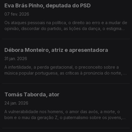
Eva Brás Pinho, deputada do PSD
07 fev. 2026
Os ataques pessoais na política, o direito ao erro e a mudar de
opinião, discordar do partido, as lições da dança, o estigma
sobre jovens e mulheres, a sub-representação feminina nos
tribunais, a vida pessoal nas redes.
Débora Monteiro, atriz e apresentadora
31 jan. 2026
A infertilidade, a perda gestacional, o preconceito sobre a
música popular portuguesa, as críticas à pronúncia do norte, a
participação no "Último a Sair", as ferramentas de atriz, o olhar
sobre o peso, a perimenopausa.
Tomás Taborda, ator
24 jan. 2026
A vulnerabilidade nos homens, o amor das avós, a morte, o
bom e o mau da geração Z, o paternalismo sobre os jovens,
ser homossexual e a reação da família, o bullying, o
deslumbramento no meio artístico, o poder da moda.