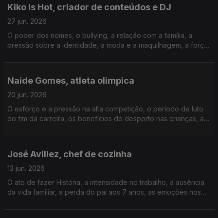
Kiko Is Hot, criador de conteúdos e DJ
27 jun. 2026
O poder dos nomes, o bullying, a relação com a família, a
pressão sobre a identidade, a moda e a maquilhagem, a força
da comunidade LGBT, o ativismo e os riscos de se posicionar,
a vulnerabilidade, as relações e o amor.
Naide Gomes, atleta olímpica
20 jun. 2026
O esforço e a pressão na alta competição, o período de luto
do fim da carreira, os benefícios do desporto nas crianças, as
atitudes dos atletas mais jovens, a vida como fisioterapeuta, a
importância da mãe e dos filhos.
José Avillez, chef de cozinha
13 jun. 2026
O ato de fazer História, a intensidade no trabalho, a ausência
da vida familiar, a perda do pai aos 7 anos, as emoções nos
homens, os primeiros negócios, as ameaças pelas inovações
na cozinha, os bons e os maus clientes.