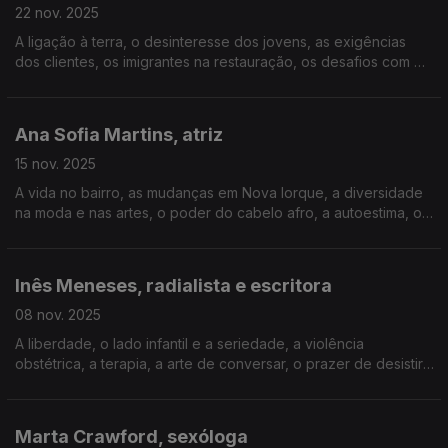
22 nov. 2025
A ligação à terra, o desinteresse dos jovens, as exigências
dos clientes, os imigrantes na restauração, os desafios com o
filho, as perdas com sócios, o tradicional e o gourmet, ser
mulher líder, a preguiça no trabalho.
Ana Sofia Martins, atriz
15 nov. 2025
A vida no bairro, as mudanças em Nova Iorque, a diversidade
na moda e nas artes, o poder do cabelo afro, a autoestima, o
que tem aprendido na faculdade, o amor com David Fonseca,
a maternidade, ser madrasta, o humor.
Inês Meneses, radialista e escritora
08 nov. 2025
A liberdade, o lado infantil e a seriedade, a violência
obstétrica, a terapia, a arte de conversar, o prazer de desistir,
a moda e a futilidade, o amor com Tozé Brito e o estigma da
idade, aprender a nadar aos 50 anos.
Marta Crawford, sexóloga