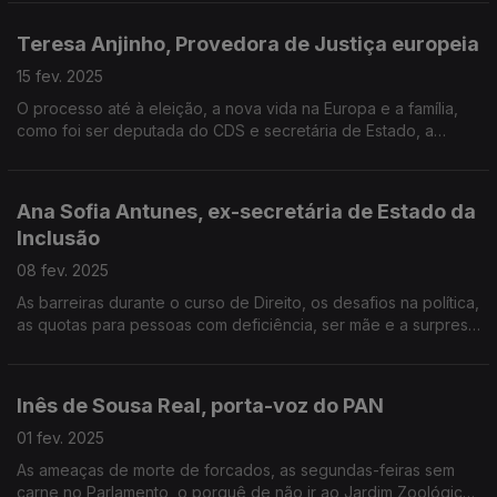
uma chef mulher, a era das tostas de abacate.
Teresa Anjinho, Provedora de Justiça europeia
15 fev. 2025
O processo até à eleição, a nova vida na Europa e a família,
como foi ser deputada do CDS e secretária de Estado, a
exigência por justiça e transparência hoje, a violência de
género nos tribunais, o voto aos 16 anos.
Ana Sofia Antunes, ex-secretária de Estado da
Inclusão
08 fev. 2025
As barreiras durante o curso de Direito, os desafios na política,
as quotas para pessoas com deficiência, ser mãe e a surpresa
dos outros, linguagem inclusiva, os problemas de Lisboa, o
voto em Braille, a infantilização.
Inês de Sousa Real, porta-voz do PAN
01 fev. 2025
As ameaças de morte de forcados, as segundas-feiras sem
carne no Parlamento, o porquê de não ir ao Jardim Zoológico,