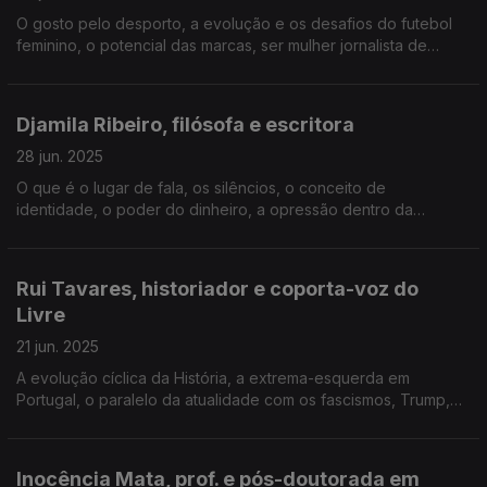
O gosto pelo desporto, a evolução e os desafios do futebol
feminino, o potencial das marcas, ser mulher jornalista de
futebol, a desigualdade salarial, a perda de um dos filhos
gémeos, o luto, a importância do marido.
Djamila Ribeiro, filósofa e escritora
28 jun. 2025
O que é o lugar de fala, os silêncios, o conceito de
identidade, o poder do dinheiro, a opressão dentro da
comunidade, as tours pela Europa e o racismo que vive ainda
hoje, a pressão e o cansaço, aprender a dizer "não".
Rui Tavares, historiador e coporta-voz do
Livre
21 jun. 2025
A evolução cíclica da História, a extrema-esquerda em
Portugal, o paralelo da atualidade com os fascismos, Trump,
Ucrânia e Putin, a tolerância com os intolerantes, a filha com
trissomia 21, as lições do caso Joacine.
Inocência Mata, prof. e pós-doutorada em