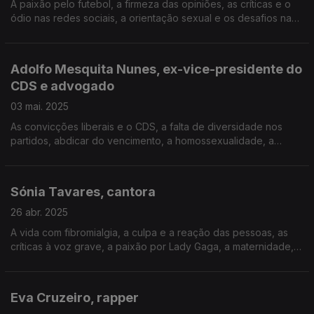
A paixão pelo futebol, a firmeza das opiniões, as críticas e o
ódio nas redes sociais, a orientação sexual e os desafios na
família, o egoísmo, o medo de andar de avião, a coragem, as
analogias do futebol com a vida.
Adolfo Mesquita Nunes, ex-vice-presidente do
CDS e advogado
03 mai. 2025
As convicções liberais e o CDS, a falta de diversidade nos
partidos, abdicar do vencimento, a homossexualidade, a
obrigação de ter opinião, a moderação e a polarização, ser
católico, o envelhecimento, o teatro, a morte.
Sónia Tavares, cantora
26 abr. 2025
A vida com fibromialgia, a culpa e a reação das pessoas, as
críticas à voz grave, a paixão por Lady Gaga, a maternidade, a
violência contra as mulheres, a independência dos The Gift, os
limites do humor, o silêncio.
Eva Cruzeiro, rapper