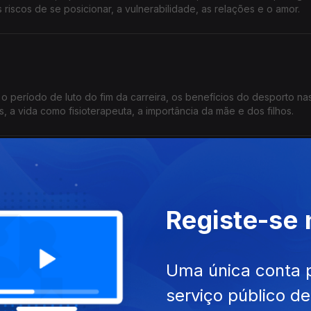
riscos de se posicionar, a vulnerabilidade, as relações e o amor.
o período de luto do fim da carreira, os benefícios do desporto na
ns, a vida como fisioterapeuta, a importância da mãe e dos filhos.
rabalho, a ausência da vida familiar, a perda do pai aos 7 anos, as 
Registe-se
aças pelas inovações na cozinha, os bons e os maus clientes.
dora
Uma única conta 
serviço público d
ntil, a série "Novas Narrativas de Caça", as atitudes sobre o cabelo