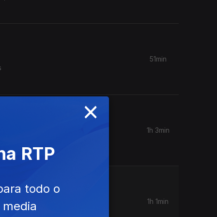
51min
s
×
1h 3min
emoções
 na RTP
para todo o
1h 1min
e media
 e as