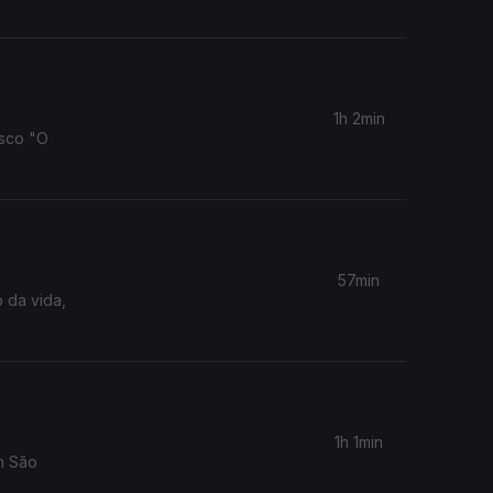
1h 2min
isco "O
57min
 da vida,
1h 1min
m São