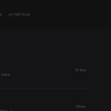
A
PARTILHA
1h 1min
 entre
58min
ítica, a