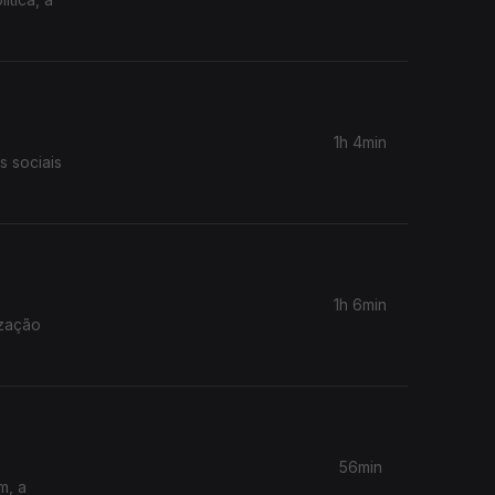
1h 4min
s sociais
1h 6min
ização
56min
m, a