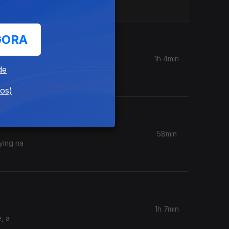
GORA
1h 4min
chinesa,
de
dos)
58min
lying na
1h 7min
, a