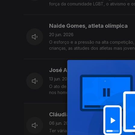
força da comunidade LGBT, o ativismo e os 
Naide Gomes, atleta olímpica
20 jun. 2026
O esforço e a pressão na alta competição, 
crianças, as atitudes dos atletas mais jove
José Avillez, chef de cozinha
13 jun. 2026
O ato de fazer História, a intensidade no t
nos homens, os primeiros negócios, as ame
Cláudia Semedo, atriz e encena
06 jun. 2026
Ter várias paixões, o prejuízo de se ser ge