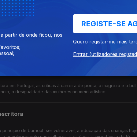
ducação dos filhos, o processo de dirigir um teatro, o medo.
REGISTE-SE A
 partir de onde ficou, nos
arrativas em televisão, o bullying na escola, os valores da cultura 
Quero registar-me mais tar
decisões dos pais imigrantes, os ensinamentos do budismo.
avoritos;
ssoal;
Entrar (utilizadores regista
atura em Portugal, as críticas à carreira de poeta, a magreza e o bul
lêncio, a desigualdade das mulheres no meio artístico.
escritora
o princípio de burnout, ser vulnerável, a educação das crianças hoje
 o envelhecimento nas mulheres, a estética, a importância da fé.