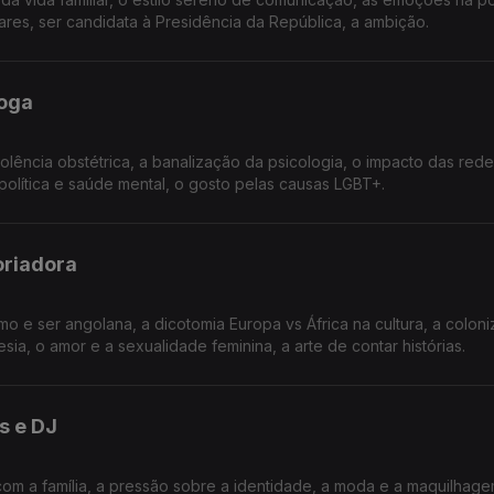
ares, ser candidata à Presidência da República, a ambição.
loga
iolência obstétrica, a banalização da psicologia, o impacto das rede
 política e saúde mental, o gosto pelas causas LGBT+.
oriadora
o e ser angolana, a dicotomia Europa vs África na cultura, a colon
a, o amor e a sexualidade feminina, a arte de contar histórias.
s e DJ
com a família, a pressão sobre a identidade, a moda e a maquilhage