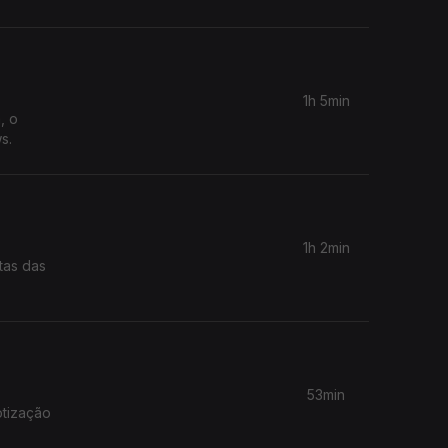
1h 5min
, o
s.
1h 2min
tas das
53min
otização