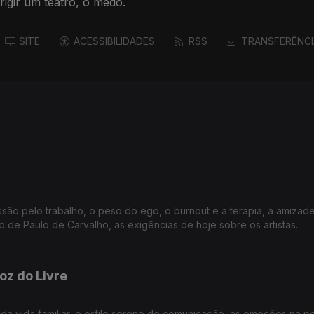
rigir um teatro, o medo.
SITE
ACESSIBILIDADES
RSS
TRANSFERÊNCI
são pelo trabalho, o peso do ego, o burnout e a terapia, a amizade
o de Paulo de Carvalho, as exigências de hoje sobre os artistas.
oz do Livre
 da vida familiar, o estilo sereno de comunicação, as emoções na pol