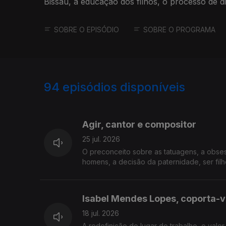
Bissau, a educação dos filhos, o processo de di
SOBRE O EPISÓDIO
SOBRE O PROGRAMA
94
episódios disponíveis
927753
908376
891243
Agir, cantor e compositor
25 jul. 2026
O preconceito sobre as tatuagens, a obses
homens, a decisão da paternidade, ser filh
Isabel Mendes Lopes, coporta-v
18 jul. 2026
A redefinição do lugar do trabalho, o valor