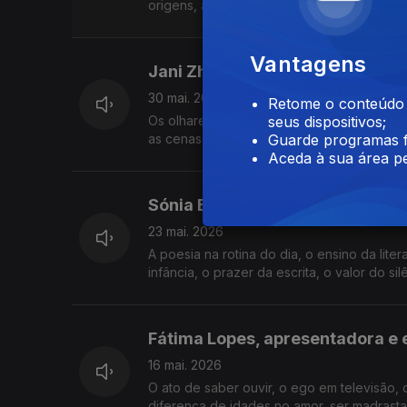
origens, a relação com a Guiné-Bissau, a e
Vantagens
Jani Zhao, atriz
30 mai. 2026
Retome o conteúdo a
Os olhares sobre a identidade chinesa, as n
seus dispositivos;
as cenas homossexuais enquanto atriz, as 
Guarde programas f
Aceda à sua área pe
Sónia Balacó, atriz e poeta
23 mai. 2026
A poesia na rotina do dia, o ensino da liter
infância, o prazer da escrita, o valor do si
Fátima Lopes, apresentadora e 
16 mai. 2026
O ato de saber ouvir, o ego em televisão, 
diferença de idades no amor, ser madrasta,