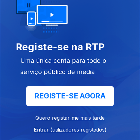
O Meu Timor
Ilhas Japonesas
A Viagem de
Vistas do Ar
Ulisses no
Registe-se na RTP
Mediterrâne
Uma única conta para todo o
serviço público de media
Instale a aplicação
RTP Play
REGISTE-SE AGORA
Quero registar-me mais tarde
Disponível para iOS, Android, Apple TV, Android TV e
Entrar (utilizadores registados)
CarPlay