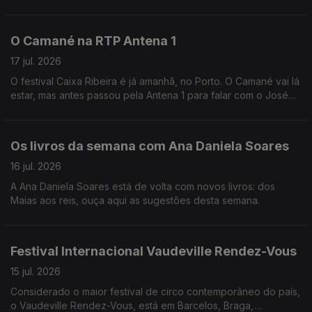
amigos e da amizade, uma presença constante na Música, que
a Andreia Rocha vai recordar.
O Camané na RTP Antena 1
17 jul. 2026
O festival Caixa Ribeira é já amanhã, no Porto. O Camané vai lá
estar, mas antes passou pela Antena 1 para falar com o José
Carlos TrIndade.
Os livros da semana com Ana Daniela Soares
16 jul. 2026
A Ana Daniela Soares está de volta com novos livros: dos
Maias aos reis, ouça aqui as sugestões desta semana.
Festival Internacional Vaudeville Rendez-Vous
15 jul. 2026
Considerado o maior festival de circo contemporâneo do país,
o Vaudeville Rendez-Vous, está em Barcelos, Braga,