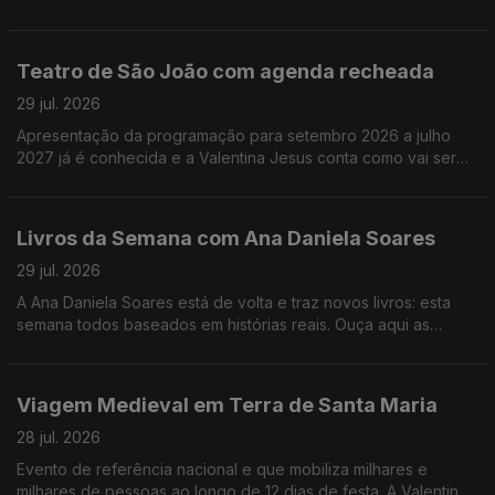
melhores filmes e já saíram e dos que ainda vão sair este ano.
Teatro de São João com agenda recheada
29 jul. 2026
Apresentação da programação para setembro 2026 a julho
2027 já é conhecida e a Valentina Jesus conta como vai ser
num dos mais conhecidos teatros da cidade do Porto.
Livros da Semana com Ana Daniela Soares
29 jul. 2026
A Ana Daniela Soares está de volta e traz novos livros: esta
semana todos baseados em histórias reais. Ouça aqui as
sugestões!
Viagem Medieval em Terra de Santa Maria
28 jul. 2026
Evento de referência nacional e que mobiliza milhares e
milhares de pessoas ao longo de 12 dias de festa. A Valentina