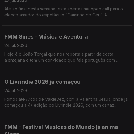
27 jul. 2026
Até ao final desta semana, está aberta uma open call para o
elenco amador do espetáculo "Caminho do Céu". A
encenadora, Rita Cabaço, fala-nos sobre este projeto que vai
passar por Lisboa, Viseu e Loulé.
FMM Sines - Música e Aventura
24 jul. 2026
Hoje é o João Torgal que nos reporta a partir da costa
alentejana e tem um convidado que fala português com
açucar.
O Livrindie 2026 já começou
24 jul. 2026
Fomos até Arcos de Valdevez, com a Valentina Jesus, onde já
começou a 4ª edição do Livrindie 2026, com um cartaz
literário plural, alternativo e independente.
FMM - Festival Músicas do Mundo já anima