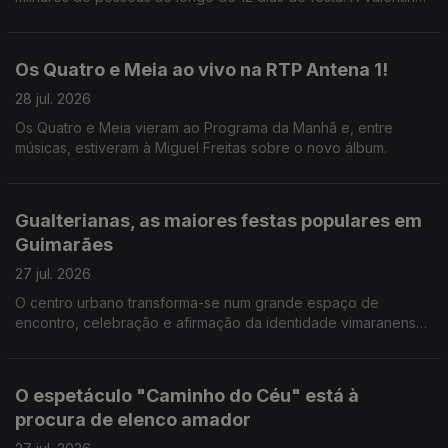
Jesus foi ver como correm os preparativos.
Os Quatro e Meia ao vivo na RTP Antena 1!
28 jul. 2026
Os Quatro e Meia vieram ao Programa da Manhã e, entre
músicas, estiveram à Miguel Freitas sobre o novo álbum.
Gualterianas, as maiores festas populares em
Guimarães
27 jul. 2026
O centro urbano transforma-se num grande espaço de
encontro, celebração e afirmação da identidade vimaranense.
E há uma agenda forte de concertos. A Valentina Jesus não
perdeu a oprtunidade.
O espetáculo "Caminho do Céu" está à
procura de elenco amador