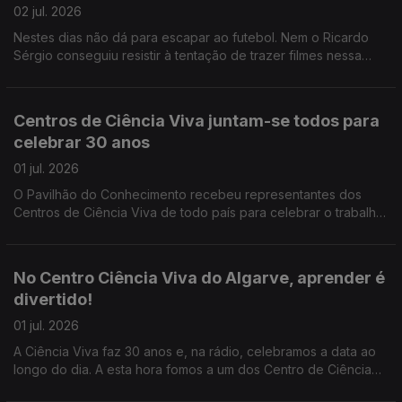
02 jul. 2026
Nestes dias não dá para escapar ao futebol. Nem o Ricardo
Sérgio conseguiu resistir à tentação de trazer filmes nessa
temática. E todos portugueses!
Centros de Ciência Viva juntam-se todos para
celebrar 30 anos
01 jul. 2026
O Pavilhão do Conhecimento recebeu representantes dos
Centros de Ciência Viva de todo país para celebrar o trabalho
desenvolvido de Norte a Sul, com Açores incluido, como nos
conta o João Torgal.
No Centro Ciência Viva do Algarve, aprender é
divertido!
01 jul. 2026
A Ciência Viva faz 30 anos e, na rádio, celebramos a data ao
longo do dia. A esta hora fomos a um dos Centro de Ciência
Viva espalhados pelo país - o de Faro com a visita guiada pelo