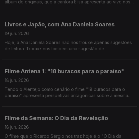
álbum de originais, que a cantora Elisa apresenta ao vivo nos
estúdios da Antena 1.
Livros e Japão, com Ana Daniela Soares
19 jun. 2026
Hoje, a Ana Daniela Soares não nos trouxe apenas sugestões
de leitura. Trouxe-nos também uma sugestão de
documentário: "10 Mil Km, De Regresso ao Japão", disponível
na RTP Play.
Filme Antena 1: "18 buracos para o paraíso"
18 jun. 2026
Tendo o Alentejo como cenário o filme "18 buracos para o
paraíso" apresenta perspetivas antagónicas sobre a mesma
realidade. O João Torgal esteve à conversa com o autor João
Nuno Pinto.
Filme da Semana: O Dia da Revelação
18 jun. 2026
O filme que o Ricardo Sérgio nos traz hoje é o "O Dia da