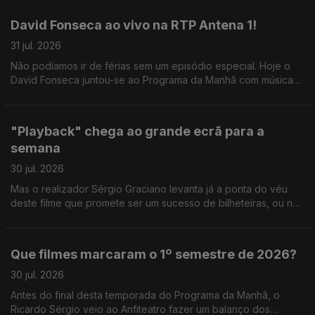
David Fonseca ao vivo na RTP Antena 1!
31 jul. 2026
Não podíamos ir de férias sem um episódio especial. Hoje o
David Fonseca juntou-se ao Programa da Manhã com música
ao vivo e conversa sobre o novo álbum que está a chegar.
"Playback" chega ao grande ecrã para a
semana
30 jul. 2026
Mas o realizador Sérgio Graciano levanta já a ponta do véu
deste filme que promete ser um sucesso de bilheteiras, ou não
contasse a história de um dos grandes nomes da música
portuguesa.
Que filmes marcaram o 1º semestre de 2026?
30 jul. 2026
Antes do final desta temporada do Programa da Manhã, o
Ricardo Sérgio veio ao Anfiteatro fazer um balanço dos