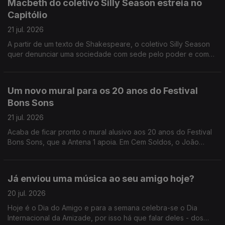
Macbeth do coletivo Silly Season estreia no
Capitólio
21 jul. 2026
A partir de um texto de Shakespeare, o coletivo Silly Season
quer denunciar uma sociedade com sede pelo poder e com
pouca moral, conta-nos a Sandy Gageiro que foi assistir a um
ensaio no Capitólio.
Um novo mural para os 20 anos do Festival
Bons Sons
21 jul. 2026
Acaba de ficar pronto o mural alusivo aos 20 anos do Festival
Bons Sons, que a Antena 1 apoia. Em Cem Soldos, o João
André Oliveira conversa com o artista plástico, autor da obra,
Nuno Saraiva.
Já enviou uma música ao seu amigo hoje?
20 jul. 2026
Hoje é o Dia do Amigo e para a semana celebra-se o Dia
Internacional da Amizade, por isso há que falar deles - dos