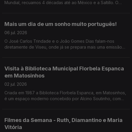
Mundial, recuamos 4 décadas até ao México e a Saltillo. O
Pedro Miguel Ribeiro conta-nos tudo sobre o Mundial do
nosso descontentamento.
Mais um dia de um sonho muito português!
06 jul. 2026
O José Carlos Trindade e o João Gomes Dias falam-nos
diretamente de Viseu, onde já se prepara mais uma emissão
especial da RTP Antena 1 para o jogo de logo à noite. Junte-
se a eles a partir das 17h30!
Visita à Biblioteca Municipal Florbela Espanca
em Matosinhos
02 jul. 2026
Criada em 1987 a Biblioteca Florbela Espanca, em Matosinhos,
é um espaço moderno concebido por Alcino Soutinho, com
uma oferta diversificada. O Diamantino José leva-nos a
conhecer o interior e os projetos desenvolvidos.
Filmes da Semana - Ruth, Diamantino e Maria
Vitória