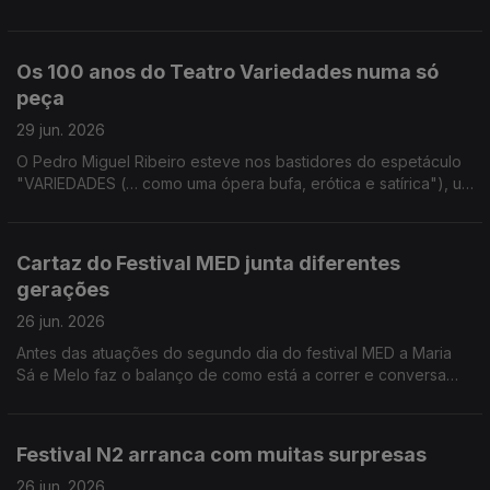
Batalha Centro de Cinema para contar todos os detalhes sobre
as homenagens à icónica atriz.
Os 100 anos do Teatro Variedades numa só
peça
29 jun. 2026
O Pedro Miguel Ribeiro esteve nos bastidores do espetáculo
"VARIEDADES (… como uma ópera bufa, erótica e satírica"), um
dos pontos altos das celebrações do centenário do Teatro
Variedades.
Cartaz do Festival MED junta diferentes
gerações
26 jun. 2026
Antes das atuações do segundo dia do festival MED a Maria
Sá e Melo faz o balanço de como está a correr e conversa
com Vitorino que também passou por Loulé.
Festival N2 arranca com muitas surpresas
26 jun. 2026