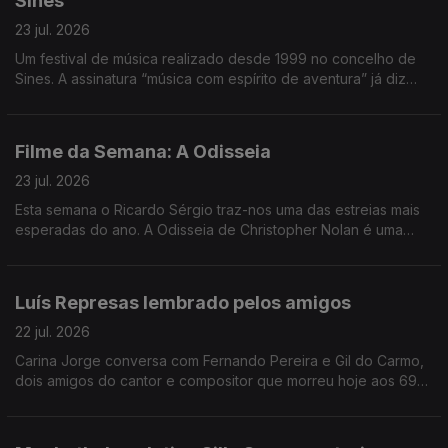
Sines
23 jul. 2026
Um festival de música realizado desde 1999 no concelho de
Sines. A assinatura “música com espírito de aventura” já diz
muito e o João André Oliveira conta o resto, transportando-
nos até à costa alentejana.
Filme da Semana: A Odisseia
23 jul. 2026
Esta semana o Ricardo Sérgio traz-nos uma das estreias mais
esperadas do ano. A Odisseia de Christopher Nolan é uma
interpretação muito pessoal do realizador. É a sua leitura do
poema épico à luz dos dias de hoje.
Luís Represas lembrado pelos amigos
22 jul. 2026
Carina Jorge conversa com Fernando Pereira e Gil do Carmo,
dois amigos do cantor e compositor que morreu hoje aos 69
anos. Depois de uma manhã com emissão especial, voltamos à
tarde a recordar estórias, agora junto de amigos.