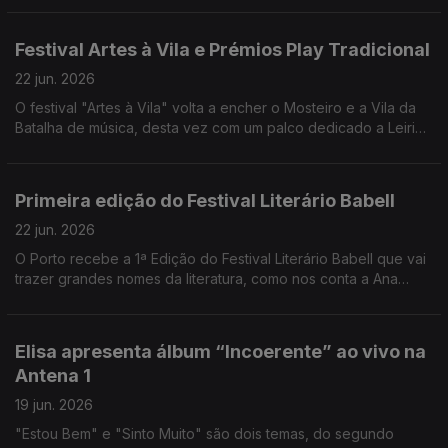
e o Uzbequistão e para a noite de São João no Porto.
Festival Artes à Vila e Prémios Play Tradicional
22 jun. 2026
O festival "Artes à Vila" volta a encher o Mosteiro e a Vila da
Batalha de música, desta vez com um palco dedicado a Leiria.
Eduardo Jordão conta todos os detalhes, incluindo a 2ª
edição dos Prémios Play Tradicional.
Primeira edição do Festival Literário Babell
22 jun. 2026
O Porto recebe a 1ª Edição do Festival Literário Babell que vai
trazer grandes nomes da literatura, como nos conta a Ana
Daniela Soares
Elisa apresenta álbum “Incoerente” ao vivo na
Antena 1
19 jun. 2026
"Estou Bem" e "Sinto Muito" são dois temas, do segundo