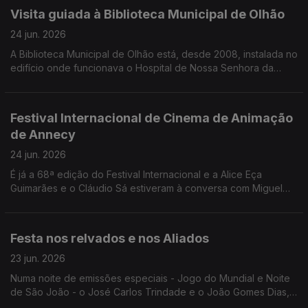
Visita guiada à Biblioteca Municipal de Olhão
24 jun. 2026
A Biblioteca Municipal de Olhão está, desde 2008, instalada no
edifício onde funcionava o Hospital de Nossa Senhora da
Conceição. O Edgar Canelas conta-nos a história e leva-nos
numa breve visita.
Festival Internacional de Cinema de Animação
de Annecy
24 jun. 2026
É já a 68ª edição do Festival Internacional e a Alice Eça
Guimarães e o Cláudio Sá estiveram à conversa com Miguel
Freitas para contar todos os detalhes.
Festa nos relvados e nos Aliados
23 jun. 2026
Numa noite de emissões especiais - Jogo do Mundial e Noite
de São João - o José Carlos Trindade e o João Gomes Dias,
explicaram tudo o que está previsto para o jogo entre Portugal