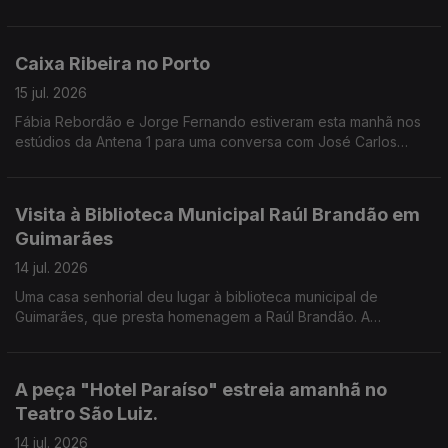
Guimarães, Vila Nova de Famalicão e, pela primeira vez, Viana
do Castelo, como nos conta a Valentina Jesus.
Caixa Ribeira no Porto
15 jul. 2026
Fábia Rebordão e Jorge Fernando estiveram esta manhã nos
estúdios da Antena 1 para uma conversa com José Carlos
Trindade.
Visita à Biblioteca Municipal Raúl Brandão em
Guimarães
14 jul. 2026
Uma casa senhorial deu lugar à biblioteca municipal de
Guimarães, que presta homenagem a Raúl Brandão. A
Valentina Jesus leva-nos a conhecer todos os detalhes do
edíficio e dos projetos desenvolvidos.
A peça "Hotel Paraíso" estreia amanhã no
Teatro São Luiz.
14 jul. 2026