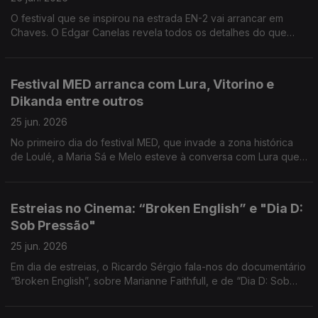
O festival que se inspirou na estrada EN-2 vai arrancar em
Chaves. O Edgar Canelas revela todos os detalhes do que
está previsto.
Festival MED arranca com Lura, Vitorino e
Dikanda entre outros
25 jun. 2026
No primeiro dia do festival MED, que invade a zona histórica
de Loulé, a Maria Sá e Melo esteve à conversa com Lura que
assinala 30 anos de carreira.
Estreias no Cinema: “Broken English” e "Dia D:
Sob Pressão"
25 jun. 2026
Em dia de estreias, o Ricardo Sérgio fala-nos do documentário
“Broken English”, sobre Marianne Faithfull, e de “Dia D: Sob
Pressão”, uma versão diferente sobre o desembarque na
Normandia.