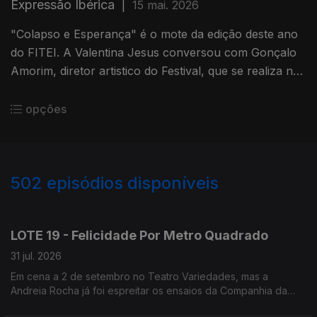
Expressão Ibérica
|
15 mai. 2026
"Colapso e Esperança" é o mote da edição deste ano
do FITEI. A Valentina Jesus conversou com Gonçalo
Amorim, diretor artistico do Festival, que se realiza no
Grande Porto.
opções
502
episódios disponíveis
944713
942592
940886
938552
936477
LOTE 19 - Felicidade Por Metro Quadrado
31 jul. 2026
Em cena a 2 de setembro no Teatro Variedades, mas a
Andreia Rocha já foi espreitar os ensaios da Companhia da
Esquina.