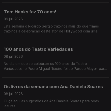
Oliveira descreve-nos tudo que se vai passar.
Tom Hanks faz 70 anos!
09 jul. 2026
Esta semana o Ricardo Sérgio traz-nos mais do que filmes:
traz-nos a celebração deste ator de Hollywood com uma
costela portuguesa.
100 anos do Teatro Variedades
08 jul. 2026
No dia em que se celebram os 100 anos do Teatro
Variedades, o Pedro Miguel Ribeiro foi ao Parque Mayer, para
partilhar as memórias registadas em livro e das pessoas que
fizeram a história do teatro.
Os livros da semana com Ana Daniela Soares
08 jul. 2026
Ouça aqui as sugestões da Ana Daniela Soares para boas
leituras.