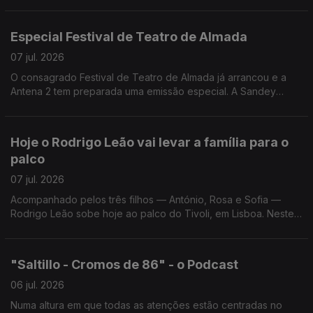
Especial Festival de Teatro de Almada
07 jul. 2026
O consagrado Festival de Teatro de Almada já arrancou e a
Antena 2 tem preparada uma emissão especial. A Sandey
Gageiro, que está no Teatro Joaquim Benite, conta-nos todos
os os pormenores da emissão e do Festival.
Hoje o Rodrigo Leão vai levar a família para o
palco
07 jul. 2026
Acompanhado pelos três filhos — António, Rosa e Sofia —
Rodrigo Leão sobe hoje ao palco do Tivoli, em Lisboa. Neste
concerto, o compositor apresenta ao vivo o álbum editado em
2023 e escrito para dois pianos.
"Saltillo - Cromos de 86" - o Podcast
06 jul. 2026
Numa altura em que todas as atenções estão centradas no