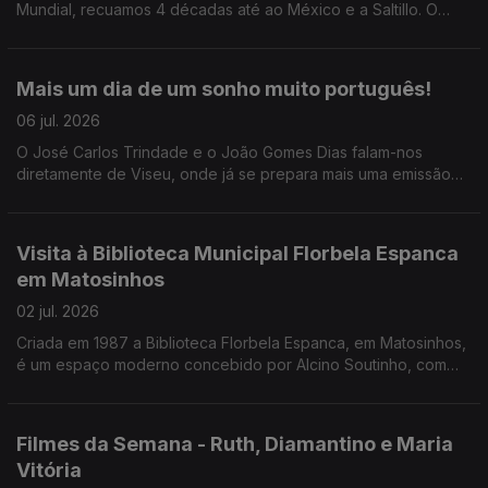
Mundial, recuamos 4 décadas até ao México e a Saltillo. O
Pedro Miguel Ribeiro conta-nos tudo sobre o Mundial do
nosso descontentamento.
Mais um dia de um sonho muito português!
06 jul. 2026
O José Carlos Trindade e o João Gomes Dias falam-nos
diretamente de Viseu, onde já se prepara mais uma emissão
especial da RTP Antena 1 para o jogo de logo à noite. Junte-
se a eles a partir das 17h30!
Visita à Biblioteca Municipal Florbela Espanca
em Matosinhos
02 jul. 2026
Criada em 1987 a Biblioteca Florbela Espanca, em Matosinhos,
é um espaço moderno concebido por Alcino Soutinho, com
uma oferta diversificada. O Diamantino José leva-nos a
conhecer o interior e os projetos desenvolvidos.
Filmes da Semana - Ruth, Diamantino e Maria
Vitória