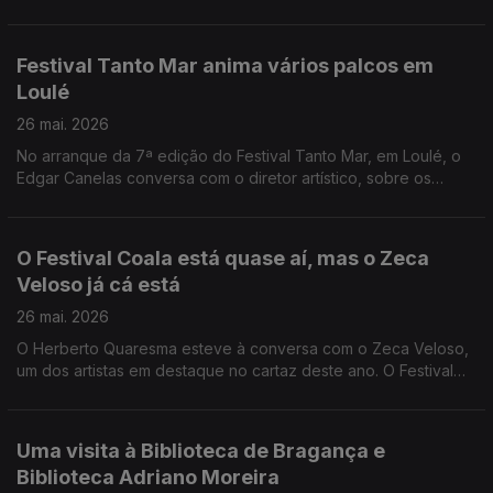
cofundadora da estrutura Terceira Pessoa, veio ao Anfiteatro
contar-nos mais sobre este projeto.
Festival Tanto Mar anima vários palcos em
Loulé
26 mai. 2026
No arranque da 7ª edição do Festival Tanto Mar, em Loulé, o
Edgar Canelas conversa com o diretor artístico, sobre os
espetáculos de teatro que grupos de vários países vão
apresentar.
O Festival Coala está quase aí, mas o Zeca
Veloso já cá está
26 mai. 2026
O Herberto Quaresma esteve à conversa com o Zeca Veloso,
um dos artistas em destaque no cartaz deste ano. O Festival
Coala é já neste fim de semana, em Cascais.
Uma visita à Biblioteca de Bragança e
Biblioteca Adriano Moreira