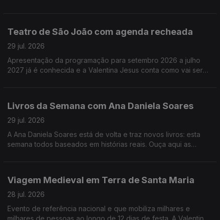
melhores filmes e já saíram e dos que ainda vão sair este ano.
Teatro de São João com agenda recheada
29 jul. 2026
Apresentação da programação para setembro 2026 a julho
2027 já é conhecida e a Valentina Jesus conta como vai ser
num dos mais conhecidos teatros da cidade do Porto.
Livros da Semana com Ana Daniela Soares
29 jul. 2026
A Ana Daniela Soares está de volta e traz novos livros: esta
semana todos baseados em histórias reais. Ouça aqui as
sugestões!
Viagem Medieval em Terra de Santa Maria
28 jul. 2026
Evento de referência nacional e que mobiliza milhares e
milhares de pessoas ao longo de 12 dias de festa. A Valentina