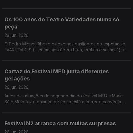
Batalha Centro de Cinema para contar todos os detalhes sobre
as homenagens à icónica atriz.
Os 100 anos do Teatro Variedades numa só
peça
29 jun. 2026
O Pedro Miguel Ribeiro esteve nos bastidores do espetáculo
"VARIEDADES (… como uma ópera bufa, erótica e satírica"), um
dos pontos altos das celebrações do centenário do Teatro
Variedades.
Cartaz do Festival MED junta diferentes
gerações
26 jun. 2026
Antes das atuações do segundo dia do festival MED a Maria
Sá e Melo faz o balanço de como está a correr e conversa
com Vitorino que também passou por Loulé.
Festival N2 arranca com muitas surpresas
26 jun. 2026