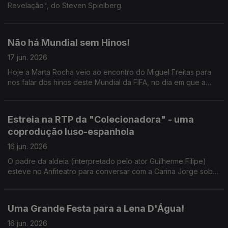
Revelação", do Steven Spielberg.
Não há Mundial sem Hinos!
17 jun. 2026
Hoje a Marta Rocha veio ao encontro do Miguel Freitas para
nos falar dos hinos deste Mundial da FIFA, no dia em que a
competição arranca para Portugal.
Estreia na RTP da "Colecionadora" - uma
coprodução luso-espanhola
16 jun. 2026
O padre da aldeia (interpretado pelo ator Guilherme Filipe)
esteve no Anfiteatro para conversar com a Carina Jorge sobre
a série que mistura fantasia, mistério e sobrenatural.
Uma Grande Festa para a Lena D'Água!
16 jun. 2026