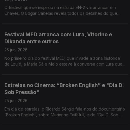
O festival que se inspirou na estrada EN-2 vai arrancar em
Chaves. O Edgar Canelas revela todos os detalhes do que
está previsto.
Festival MED arranca com Lura, Vitorino e
Dikanda entre outros
25 jun. 2026
No primeiro dia do festival MED, que invade a zona histórica
de Loulé, a Maria Sá e Melo esteve à conversa com Lura que
assinala 30 anos de carreira.
Estreias no Cinema: “Broken English” e "Dia D:
Sob Pressão"
25 jun. 2026
Em dia de estreias, o Ricardo Sérgio fala-nos do documentário
“Broken English”, sobre Marianne Faithfull, e de “Dia D: Sob
Pressão”, uma versão diferente sobre o desembarque na
Normandia.