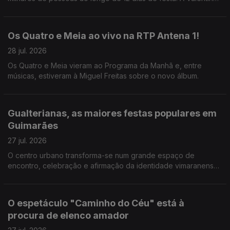
Jesus foi ver como correm os preparativos.
Os Quatro e Meia ao vivo na RTP Antena 1!
28 jul. 2026
Os Quatro e Meia vieram ao Programa da Manhã e, entre
músicas, estiveram à Miguel Freitas sobre o novo álbum.
Gualterianas, as maiores festas populares em
Guimarães
27 jul. 2026
O centro urbano transforma-se num grande espaço de
encontro, celebração e afirmação da identidade vimaranense.
E há uma agenda forte de concertos. A Valentina Jesus não
perdeu a oprtunidade.
O espetáculo "Caminho do Céu" está à
procura de elenco amador