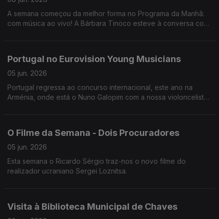
A semana começou da melhor forma no Programa da Manhã:
com música ao vivo! A Bárbara Tinoco esteve à conversa com
o Miguel Freitas sobre o novo álbum "Hormonal".
Portugal no Eurovision Young Musicians
05 jun. 2026
Portugal regressa ao concurso internacional, este ano na
Arménia, onde está o Nuno Galopim com a nossa violoncelista
de 19 anos, a Beatriz Li Rosão.
O Filme da Semana - Dois Procuradores
05 jun. 2026
Esta semana o Ricardo Sérgio traz-nos o novo filme do
realizador ucraniano Sergei Loznitsa.
Visita à Biblioteca Municipal de Chaves