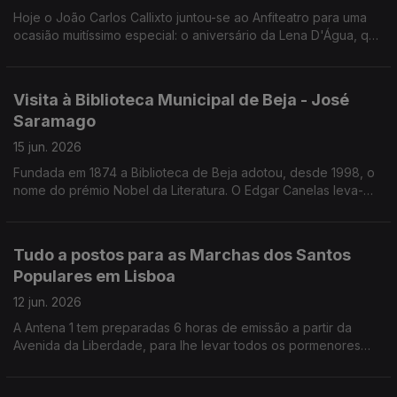
Hoje o João Carlos Callixto juntou-se ao Anfiteatro para uma
ocasião muitíssimo especial: o aniversário da Lena D'Água, que
também se juntou a nós! Foi uma Grande Festa!
Visita à Biblioteca Municipal de Beja - José
Saramago
15 jun. 2026
Fundada em 1874 a Biblioteca de Beja adotou, desde 1998, o
nome do prémio Nobel da Literatura. O Edgar Canelas leva-
nos a conhecer a Biblioteca Municipal de Beja / José
Saramago.
Tudo a postos para as Marchas dos Santos
Populares em Lisboa
12 jun. 2026
A Antena 1 tem preparadas 6 horas de emissão a partir da
Avenida da Liberdade, para lhe levar todos os pormenores
das Marchas de Santo António.