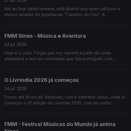
27 jul. 2026
Até ao final desta semana, está aberta uma open call para o
elenco amador do espetáculo "Caminho do Céu". A
encenadora, Rita Cabaço, fala-nos sobre este projeto que vai
passar por Lisboa, Viseu e Loulé.
FMM Sines - Música e Aventura
24 jul. 2026
Hoje é o João Torgal que nos reporta a partir da costa
alentejana e tem um convidado que fala português com
açucar.
O Livrindie 2026 já começou
24 jul. 2026
Fomos até Arcos de Valdevez, com a Valentina Jesus, onde já
começou a 4ª edição do Livrindie 2026, com um cartaz
literário plural, alternativo e independente.
FMM - Festival Músicas do Mundo já anima