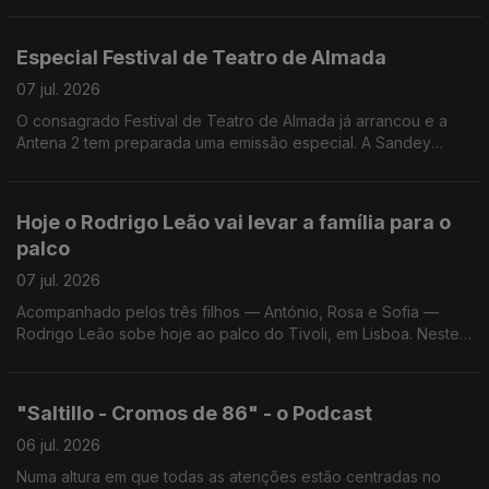
Especial Festival de Teatro de Almada
07 jul. 2026
O consagrado Festival de Teatro de Almada já arrancou e a
Antena 2 tem preparada uma emissão especial. A Sandey
Gageiro, que está no Teatro Joaquim Benite, conta-nos todos
os os pormenores da emissão e do Festival.
Hoje o Rodrigo Leão vai levar a família para o
palco
07 jul. 2026
Acompanhado pelos três filhos — António, Rosa e Sofia —
Rodrigo Leão sobe hoje ao palco do Tivoli, em Lisboa. Neste
concerto, o compositor apresenta ao vivo o álbum editado em
2023 e escrito para dois pianos.
"Saltillo - Cromos de 86" - o Podcast
06 jul. 2026
Numa altura em que todas as atenções estão centradas no