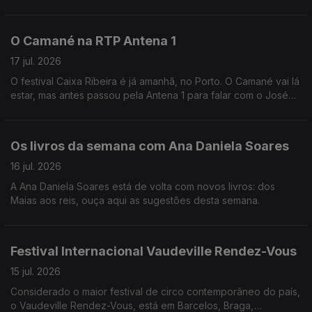
amigos e da amizade, uma presença constante na Música, que
a Andreia Rocha vai recordar.
O Camané na RTP Antena 1
17 jul. 2026
O festival Caixa Ribeira é já amanhã, no Porto. O Camané vai lá
estar, mas antes passou pela Antena 1 para falar com o José
Carlos TrIndade.
Os livros da semana com Ana Daniela Soares
16 jul. 2026
A Ana Daniela Soares está de volta com novos livros: dos
Maias aos reis, ouça aqui as sugestões desta semana.
Festival Internacional Vaudeville Rendez-Vous
15 jul. 2026
Considerado o maior festival de circo contemporâneo do país,
o Vaudeville Rendez-Vous, está em Barcelos, Braga,