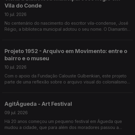
Vila do Conde
10 jul. 2026
No centenário do nascimento do escritor vila-condense, José
Régio, a biblioteca municipal adotou o seu nome. O Diamantino
José guia-nos numa visita à biblioteca e aos projetos, como a
biblioteca itinerante e de praia.
Projeto 1952 - Arquivo em Movimento: entre o
bairro e o museu
10 jul. 2026
Com o apoio da Fundação Calouste Gulbenkian, este projeto
parte de uma reflexão sobre o arquivo visual do colonialismo
português, classificado como património “sensível”.
AgitÁgueda - Art Festival
09 jul. 2026
Há 20 anos começou um pequeno festival em Águeda que
mudou a cidade, que para além dos moradores passou a
contar com os visitantes que foram aumentando. João André