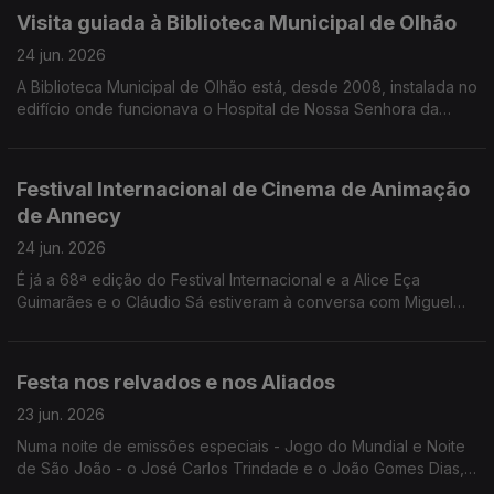
Visita guiada à Biblioteca Municipal de Olhão
24 jun. 2026
A Biblioteca Municipal de Olhão está, desde 2008, instalada no
edifício onde funcionava o Hospital de Nossa Senhora da
Conceição. O Edgar Canelas conta-nos a história e leva-nos
numa breve visita.
Festival Internacional de Cinema de Animação
de Annecy
24 jun. 2026
É já a 68ª edição do Festival Internacional e a Alice Eça
Guimarães e o Cláudio Sá estiveram à conversa com Miguel
Freitas para contar todos os detalhes.
Festa nos relvados e nos Aliados
23 jun. 2026
Numa noite de emissões especiais - Jogo do Mundial e Noite
de São João - o José Carlos Trindade e o João Gomes Dias,
explicaram tudo o que está previsto para o jogo entre Portugal