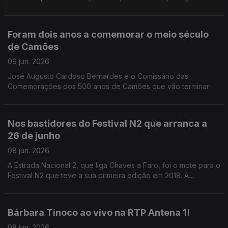
apenas pelo que aconteceu em campo, mas sobretudo pelo
que dali viria a nascer.
Foram dois anos a comemorar o meio século
de Camões
09 jun. 2026
José Augusto Cardoso Bernardes é o Comissário das
Comemorações dos 500 anos de Camões que vão terminar
amanhã.
Nos bastidores do Festival N2 que arranca a
26 de junho
08 jun. 2026
A Estrada Nacional 2, que liga Chaves a Faro, foi o mote para o
Festival N2 que teve a sua primeira edição em 2018. A
Valentina Jesus conta-nos agora todos os detalhes para a
edição de 2026.
Bárbara Tinoco ao vivo na RTP Antena 1!
08 jun. 2026