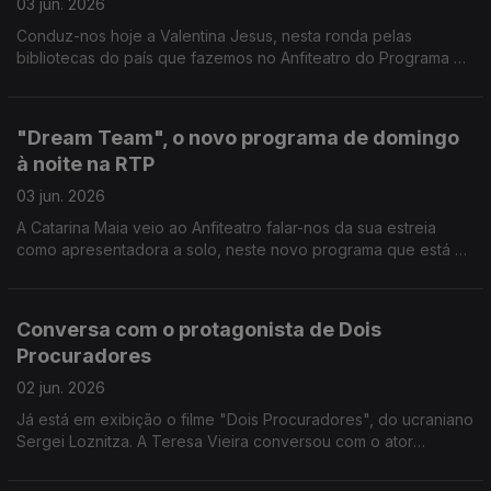
03 jun. 2026
Conduz-nos hoje a Valentina Jesus, nesta ronda pelas
bibliotecas do país que fazemos no Anfiteatro do Programa da
Tarde, por entre livros e muita cultura no Alto Tâmega.
"Dream Team", o novo programa de domingo
à noite na RTP
03 jun. 2026
A Catarina Maia veio ao Anfiteatro falar-nos da sua estreia
como apresentadora a solo, neste novo programa que está a
apresentar na RTP 1.
Conversa com o protagonista de Dois
Procuradores
02 jun. 2026
Já está em exibição o filme "Dois Procuradores", do ucraniano
Sergei Loznitza. A Teresa Vieira conversou com o ator
protagonista, Aleksandr Kuznetsov, e partilhou momentos
dessa conversa com a Carina Jorge.