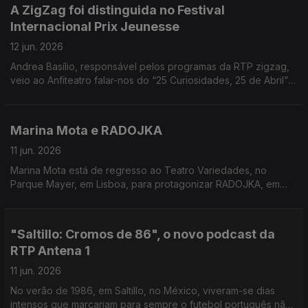
A ZigZag foi distinguida no Festival
Internacional Prix Jeunesse
12 jun. 2026
Andrea Basílio, responsável pelos programas da RTP zigzag,
veio ao Anfiteatro falar-nos do “25 Curiosidades, 25 de Abril” -
o programa distinguido.
Marina Mota e RADOJKA
11 jun. 2026
Marina Mota está de regresso ao Teatro Variedades, no
Parque Mayer, em Lisboa, para protagonizar RADOJKA, em
cena até 28 de junho. Carina Jorge conversou com a artista.
"Saltillo: Cromos de 86", o novo podcast da
RTP Antena 1
11 jun. 2026
No verão de 1986, em Saltillo, no México, viveram-se dias
intensos que marcariam para sempre o futebol português não