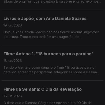
álbum de originais, que a cantora Elisa apresenta ao vivo nos
estúdios da Antena 1.
Livros e Japão, com Ana Daniela Soares
19 jun. 2026
Hoje, a Ana Daniela Soares não nos trouxe apenas sugestões
de leitura. Trouxe-nos também uma sugestão de
documentário: "10 Mil Km, De Regresso ao Japão", disponível
na RTP Play.
Filme Antena 1: "18 buracos para o paraíso"
18 jun. 2026
Tendo o Alentejo como cenário o filme "18 buracos para o
paraíso" apresenta perspetivas antagónicas sobre a mesma
realidade. O João Torgal esteve à conversa com o autor João
Nuno Pinto.
Filme da Semana: O Dia da Revelação
18 jun. 2026
O filme que o Ricardo Sérgio nos traz hoje é o "O Dia da