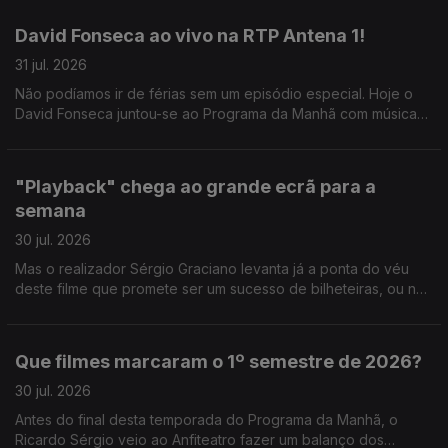
David Fonseca ao vivo na RTP Antena 1!
31 jul. 2026
Não podíamos ir de férias sem um episódio especial. Hoje o
David Fonseca juntou-se ao Programa da Manhã com música
ao vivo e conversa sobre o novo álbum que está a chegar.
"Playback" chega ao grande ecrã para a
semana
30 jul. 2026
Mas o realizador Sérgio Graciano levanta já a ponta do véu
deste filme que promete ser um sucesso de bilheteiras, ou não
contasse a história de um dos grandes nomes da música
portuguesa.
Que filmes marcaram o 1º semestre de 2026?
30 jul. 2026
Antes do final desta temporada do Programa da Manhã, o
Ricardo Sérgio veio ao Anfiteatro fazer um balanço dos