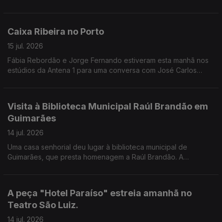
Guimarães, Vila Nova de Famalicão e, pela primeira vez, Viana
do Castelo, como nos conta a Valentina Jesus.
Caixa Ribeira no Porto
15 jul. 2026
Fábia Rebordão e Jorge Fernando estiveram esta manhã nos
estúdios da Antena 1 para uma conversa com José Carlos
Trindade.
Visita à Biblioteca Municipal Raúl Brandão em
Guimarães
14 jul. 2026
Uma casa senhorial deu lugar à biblioteca municipal de
Guimarães, que presta homenagem a Raúl Brandão. A
Valentina Jesus leva-nos a conhecer todos os detalhes do
edíficio e dos projetos desenvolvidos.
A peça "Hotel Paraíso" estreia amanhã no
Teatro São Luiz.
14 jul. 2026