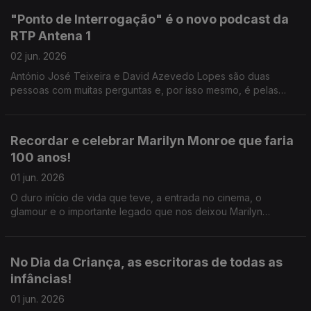
"Ponto de Interrogação" é o novo podcast da
RTP Antena 1
02 jun. 2026
António José Teixeira e David Azevedo Lopes são duas
pessoas com muitas perguntas e, por isso mesmo, é pelas
mãos deles que nasce o podcast "Ponto de Interrogação".
Recordar e celebrar Marilyn Monroe que faria
100 anos!
01 jun. 2026
O duro início de vida que teve, a entrada no cinema, o
glamour e o importante legado que nos deixou Marilyn
Monroe, tudo isso é desvendado e recordado pelo Ricardo
Sérgio.
No Dia da Criança, as escritoras de todas as
infâncias!
01 jun. 2026