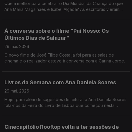
Quem melhor para celebrar o Dia Mundial da Criança do que
Ana Maria Magalhães e Isabel Alçada? As escritoras vieram
falar-nos sobre a importância de ler e, pelo meio, contaram-
nos algumas das suas próprias aventuras!
À conversa sobre o filme "Pai Nosso: Os
Últimos Dias de Salazar"
29 mai. 2026
O novo filme de José Filipe Costa já foi para as salas de
cinema e o realizador esteve à conversa com a Carina Jorge.
Livros da Semana com Ana Daniela Soares
29 mai. 2026
Hoje, para além de sugestões de leitura, a Ana Daniela Soares
fala-nos da Feira do Livro de Lisboa que começou nesta
semana.
Cinecapitólio Rooftop volta a ter sessões de