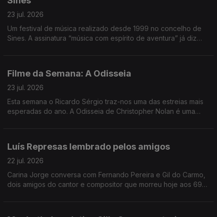
Sines
23 jul. 2026
Um festival de música realizado desde 1999 no concelho de
Sines. A assinatura “música com espírito de aventura” já diz
muito e o João André Oliveira conta o resto, transportando-
nos até à costa alentejana.
Filme da Semana: A Odisseia
23 jul. 2026
Esta semana o Ricardo Sérgio traz-nos uma das estreias mais
esperadas do ano. A Odisseia de Christopher Nolan é uma
interpretação muito pessoal do realizador. É a sua leitura do
poema épico à luz dos dias de hoje.
Luís Represas lembrado pelos amigos
22 jul. 2026
Carina Jorge conversa com Fernando Pereira e Gil do Carmo,
dois amigos do cantor e compositor que morreu hoje aos 69
anos. Depois de uma manhã com emissão especial, voltamos à
tarde a recordar estórias, agora junto de amigos.