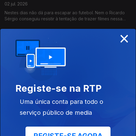
02 jul. 2026
Nestes dias não dá para escapar ao futebol. Nem o Ricardo
Sérgio conseguiu resistir à tentação de trazer filmes nessa
temática. E todos portugueses!
×
Centros de Ciência Viva juntam-se todos para
celebrar 30 anos
01 jul. 2026
O Pavilhão do Conhecimento recebeu representantes dos
Centros de Ciência Viva de todo país para celebrar o trabalho
desenvolvido de Norte a Sul, com Açores incluido, como nos
conta o João Torgal.
Registe-se na RTP
No Centro Ciência Viva do Algarve, aprender é
divertido!
Uma única conta para todo o
01 jul. 2026
serviço público de media
A Ciência Viva faz 30 anos e, na rádio, celebramos a data ao
longo do dia. A esta hora fomos a um dos Centro de Ciência
Viva espalhados pelo país - o de Faro com a visita guiada pelo