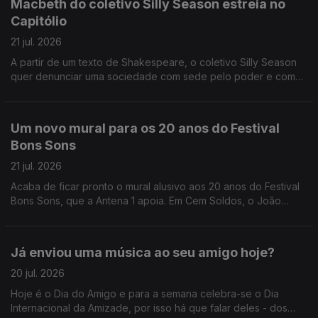
Macbeth do coletivo Silly Season estreia no
Capitólio
21 jul. 2026
A partir de um texto de Shakespeare, o coletivo Silly Season
quer denunciar uma sociedade com sede pelo poder e com
pouca moral, conta-nos a Sandy Gageiro que foi assistir a um
ensaio no Capitólio.
Um novo mural para os 20 anos do Festival
Bons Sons
21 jul. 2026
Acaba de ficar pronto o mural alusivo aos 20 anos do Festival
Bons Sons, que a Antena 1 apoia. Em Cem Soldos, o João
André Oliveira conversa com o artista plástico, autor da obra,
Nuno Saraiva.
Já enviou uma música ao seu amigo hoje?
20 jul. 2026
Hoje é o Dia do Amigo e para a semana celebra-se o Dia
Internacional da Amizade, por isso há que falar deles - dos