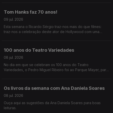
Oliveira descreve-nos tudo que se vai passar.
Tom Hanks faz 70 anos!
09 jul. 2026
Esta semana o Ricardo Sérgio traz-nos mais do que filmes:
traz-nos a celebração deste ator de Hollywood com uma
costela portuguesa.
100 anos do Teatro Variedades
08 jul. 2026
No dia em que se celebram os 100 anos do Teatro
Variedades, o Pedro Miguel Ribeiro foi ao Parque Mayer, para
partilhar as memórias registadas em livro e das pessoas que
fizeram a história do teatro.
Os livros da semana com Ana Daniela Soares
08 jul. 2026
Ouça aqui as sugestões da Ana Daniela Soares para boas
leituras.