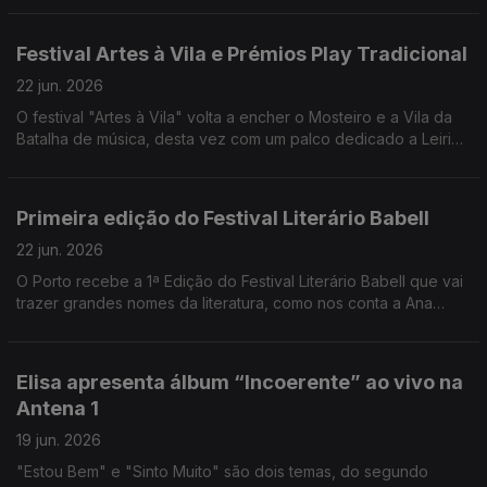
e o Uzbequistão e para a noite de São João no Porto.
Festival Artes à Vila e Prémios Play Tradicional
22 jun. 2026
O festival "Artes à Vila" volta a encher o Mosteiro e a Vila da
Batalha de música, desta vez com um palco dedicado a Leiria.
Eduardo Jordão conta todos os detalhes, incluindo a 2ª
edição dos Prémios Play Tradicional.
Primeira edição do Festival Literário Babell
22 jun. 2026
O Porto recebe a 1ª Edição do Festival Literário Babell que vai
trazer grandes nomes da literatura, como nos conta a Ana
Daniela Soares
Elisa apresenta álbum “Incoerente” ao vivo na
Antena 1
19 jun. 2026
"Estou Bem" e "Sinto Muito" são dois temas, do segundo