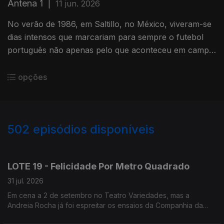
Antena 1
|
11 jun. 2026
No verão de 1986, em Saltillo, no México, viveram-se
dias intensos que marcariam para sempre o futebol
português não apenas pelo que aconteceu em campo,
mas sobretudo pelo que dali viria a nascer.
opções
502
episódios disponíveis
944713
942592
940886
938552
936477
933698
931626
929469
LOTE 19 - Felicidade Por Metro Quadrado
31 jul. 2026
Em cena a 2 de setembro no Teatro Variedades, mas a
Andreia Rocha já foi espreitar os ensaios da Companhia da
Esquina.