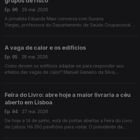
grupos de risco
Ep. 96
29 mai. 2026
A jornalista Eduarda Maio conversa com Susana
Viegas, professora do Departamento de Saúde Ocupacional e
Ambiental da Escola Nacional de Saúde Pública.
A vaga de calor e os edifícios
Ep. 95
28 mai. 2026
Como devem os edifícios adaptar-se para responder aos
efeitos das vagas de calor? Manuel Gameiro da Silva,
professor catedrático da Faculdade de Ciências e Tecnologia
da Universidade de Coimbra, responde.
Feira do Livro: abre hoje a maior livraria a céu
aberto em Lisboa
Ep. 94
27 mai. 2026
De hoje a 14 de junho, está de portas abertas a Feira do Livro
de Lisboa. Há 350 pavilhões para visitar. O presidente da
Associação Portuguesa de Editores e Livreiros, Miguel
Pauseiro, fala sobre esta 96ª edição.