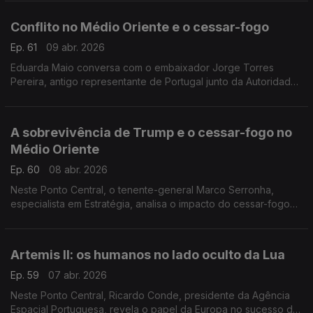
húngaras. Com Eduarda Maio.
Conflito no Médio Oriente e o cessar-fogo
Ep. 61
09 abr. 2026
Eduarda Maio conversa com o embaixador Jorge Torres
Pereira, antigo representante de Portugal junto da Autoridade
Palestiniana.
A sobrevivência de Trump e o cessar-fogo no
Médio Oriente
Ep. 60
08 abr. 2026
Neste Ponto Central, o tenente-general Marco Serronha,
especialista em Estratégia, analisa o impacto do cessar-fogo
acordado entre EUA e Irão com mediação do Paquistão.
Artemis II: os humanos no lado oculto da Lua
Ep. 59
07 abr. 2026
Neste Ponto Central, Ricardo Conde, presidente da Agência
Espacial Portuguesa, revela o papel da Europa no sucesso da