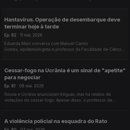
Ordem dos Enfermeiros, João Paulo Carvalho, fala-nos sobre
essa lacuna. Com Eduarda Maio.
Hantavírus. Operação de desembarque deve
terminar hoje à tarde
Ep. 82
11 mai. 2026
Eduarda Maio conversa com Manuel Carmo
Gomes, epidemiologista e professor da Faculdade de Ciências
da Universidade de Lisboa.
Cessar-fogo na Ucrânia é um sinal de "apetite"
para negociar
Ep. 81
08 mai. 2026
Rússia e Ucrânia anunciaram tréguas, mas há relatos de
violações do cessar-fogo. Apesar disso, o professor de
Relações Internacionais Tiago André Lopes acredita que há
sinais de que os dois vão querer negociar a paz.
A violência policial na esquadra do Rato
Ep. 80
07 mai. 2026