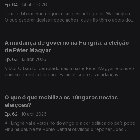
Ep. 64
14 abr. 2026
Israel e Líbano vão negociar um cessar-fogo em Washington.
O que esperar destas negociações, que não têm o apoio do
Hezbollah? A análise do professor de Relações Internacionais
Tiago André Lopes. Com Eduarda Maio.
A mudança de governo na Hungria: a eleição
de Péter Magyar
Ep. 63
13 abr. 2026
Viktor Orbán foi derrotado nas urnas e Péter Magyar é o novo
primeiro-ministro húngaro. Falamos sobre as mudanças
políticas na Hungria com o especialista em questões
europeias, Paulo Sande. Com Eduarda Maio.
O que é que mobiliza os húngaros nestas
eleições?
Ep. 62
10 abr. 2026
A Hungria vai a votos no domingo e a cor política do país pode
vir a mudar. Neste Ponto Central ouvimos o repórter João
Gomes Dias, o enviado especial da Antena 1 às eleições