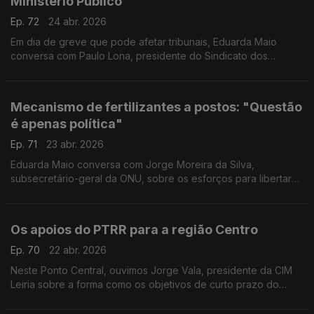
Ministério Público
Ep. 72
24 abr. 2026
Em dia de greve que pode afetar tribunais, Eduarda Maio
conversa com Paulo Lona, presidente do Sindicato dos
Magistrados do Ministério Público, sobre a falta de recursos
humanos e desigualdades que considera existirem.
Mecanismo de fertilizantes a postos: "Questão
é apenas política"
Ep. 71
23 abr. 2026
Eduarda Maio conversa com Jorge Moreira da Silva,
subsecretário-geral da ONU, sobre os esforços para libertar
os fertilizantes do Estreito de Ormuz. "Não funcionará se o Irão
e as outras partes não fizerem parte", diz.
Os apoios do PTRR para a região Centro
Ep. 70
22 abr. 2026
Neste Ponto Central, ouvimos Jorge Vala, presidente da CIM
Leiria sobre a forma como os objetivos de curto prazo do
PTRR estão a ser implementados nas zonas afetadas pelas
tempestades.