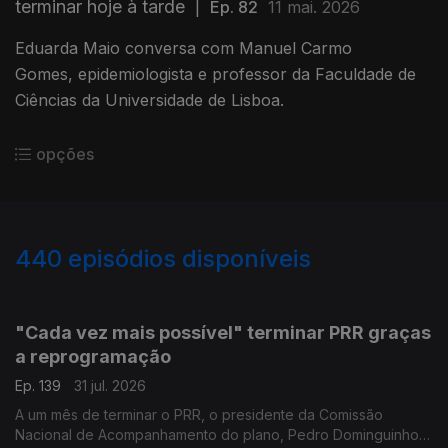
terminar hoje à tarde
|
Ep. 82
11 mai. 2026
Eduarda Maio conversa com Manuel Carmo
Gomes, epidemiologista e professor da Faculdade de
Ciências da Universidade de Lisboa.
opções
440
episódios disponíveis
943058
939615
935699
931523
927422
923550
919355
915642
"Cada vez mais possível" terminar PRR graças
a reprogramação
Ep. 139
31 jul. 2026
A um mês de terminar o PRR, o presidente da Comissão
Nacional de Acompanhamento do plano, Pedro Dominguinhos,