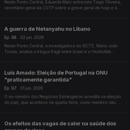
Neste Ponto Central, Eduarda Maio entrevista Tiago Oliveira,
secretário-geral da CGTP sobre a greve geral de hoje e a
reforma laboral.
A guerra de Netanyahu no Líbano
Ep. 98
02 jun. 2026
Neste Ponto Central, a investigadora do ISCTE, Maria João
Tomás, analisa a trégua frágil entre Israel e o Hezbollah
anunciada por Donald Trump.
Luís Amado: Eleição de Portugal na ONU
"praticamente garantida"
Ep. 97
01 jun. 2026
O ex-ministro dos Negócios Estrangeiros acredita na eleição
do país, que acontece na quarta-feira, como membro não
permanente do Conselho de Segurança da ONU. Entrevista de
Eduarda Maio.
Os efeitos das vagas de calor na saúde dos