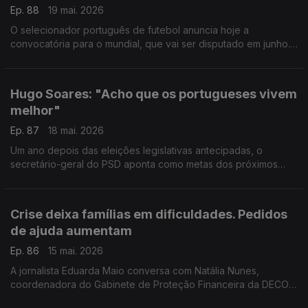
Ep. 88
19 mai. 2026
O selecionador português de futebol anuncia hoje a
convocatória para o mundial, que vai ser disputado em junho.
Ouvimos o jornalista Fernando Eurico, que não espera
surpresas nas escolhas do treinador. Com Eduarda Maio.
Hugo Soares: "Acho que os portugueses vivem
melhor"
Ep. 87
18 mai. 2026
Um ano depois das eleições legislativas antecipadas, o
secretário-geral do PSD aponta como metas dos próximos
anos a reforma laboral e do Estado, o reforço do SNS e a
venda da TAP. Entrevista de Eduarda Maio.
Crise deixa famílias em dificuldades. Pedidos
de ajuda aumentam
Ep. 86
15 mai. 2026
A jornalista Eduarda Maio conversa com Natália Nunes,
coordenadora do Gabinete de Proteção Financeira da DECO -
Associação de Defesa do Consumidor.