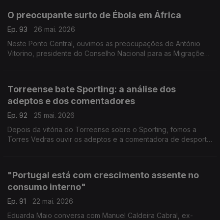
O preocupante surto de Ébola em África
Ep. 93
26 mai. 2026
Neste Ponto Central, ouvimos as preocupações de António
Vitorino, presidente do Conselho Nacional para as Migrações
e Asilo, em relação ao surto de Ébola que
se regista no Congo e no Uganda.
Torreense bate Sporting: a análise dos
adeptos e dos comentadores
Ep. 92
25 mai. 2026
Depois da vitória do Torreense sobre o Sporting, fomos a
Torres Vedras ouvir os adeptos e a comentadora de desporto
da RTP Antena 1, Matilde Fidalgo. Com Eduarda Maio.
"Portugal está com crescimento assente no
consumo interno"
Ep. 91
22 mai. 2026
Eduarda Maio conversa com Manuel Caldeira Cabral, ex-