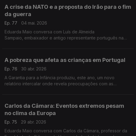
A crise da NATO e a proposta do Irão para o fim
da guerra
Ep. 77
04 mai. 2026
Eduarda Maio conversa com Luís de Almeida
Sampaio, embaixador e antigo representante português na
NATO.
A pobreza que afeta as crianças em Portugal
Ep. 76
30 abr. 2026
A Garantia para a Infância produziu, este ano, um novo
relatório intercalar onde revela preocupações com as
questões da habitação, que afetam as crianças. Falamos sobre
isso com a coordenadora do grupo, Sónia Almeida.
Carlos da Câmara: Eventos extremos pesam
no clima da Europa
Ep. 75
29 abr. 2026
Eduarda Maio conversa com Carlos da Câmara, professor da