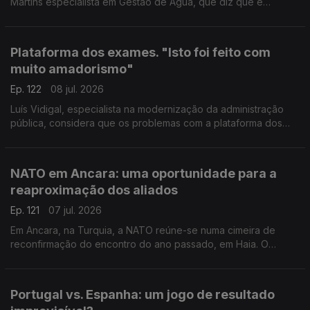
Martins especialista em Gestão de Água, que diz que é
preciso "separar a origem do abastecimento ao público e a
origem do abastecimento para uso agrícola e industrial"
Plataforma dos exames. "Isto foi feito com
muito amadorismo"
Ep. 122
08 jul. 2026
Luís Vidigal, especialista na modernização da administração
pública, considera que os problemas com a plataforma dos
exames nacionais revelam um "problema crónico do Estado":
a falta de planeamento. Com Eduarda Maio.
NATO em Ancara: uma oportunidade para a
reaproximação dos aliados
Ep. 121
07 jul. 2026
Em Ancara, na Turquia, a NATO reúne-se numa cimeira de
reconfirmação do encontro do ano passado, em Haia. O
especialista em defesa João Vieira Borges acredita que é uma
oportunidade para a reaproximação dos aliados.
Portugal vs. Espanha: um jogo de resultado