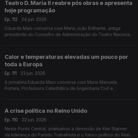
Teatro D. Maria II reabre pós obras e apresenta
hoje programação
Ep. 112
24 jun. 2026
Eduarda Maio conversa com Maria João Brilhante, antiga
presidente do Conselho de Administração do Teatro Nacional
D. Maria II, que defende que os teatros nacionais devem ser
lugares de discussão, convergência e memória.
Calor e temperaturas elevadas um pouco por
toda a Europa
Ep. 111
23 jun. 2026
A jornalista Eduarda Maio conversa com Maria Manuela
Portela, Professora Catedrática de Engenharia Civil e
Investigadora no Instituto Superior Técnico da Universidade
de Lisboa.
A crise política no Reino Unido
Ep. 110
22 jun. 2026
Neste Ponto Central, analisamos a demissão de Keir Starmer
da liderança do Partido Trabalhista e o futuro político do Reino