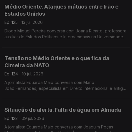
Médio Oriente. Ataques mútuos entre Irão e
Estados Unidos
Ep. 125
13 jul. 2026
Diogo Miguel Pereira conversa com Joana Ricarte, professora
auxiliar de Estudos Políticos e Internacionais na Universidade
do Porto e investigadora do Centro de Investigação
Transdisciplinar, Cultura, Espaço e Memória
Tensão no Médio Oriente e o que fica da
Cimeira da NATO
Ep. 124
10 jul. 2026
A jornalista Eduarda Maio conversa com Mário
João Fernandes, especialista em Direito Internacional e antigo
conselheiro jurídico da delegação portuguesa junto da NATO
em Bruxelas.
Situação de alerta. Falta de água em Almada
Ep. 123
09 jul. 2026
A jornalista Eduarda Maio conversa com Joaquim Poças