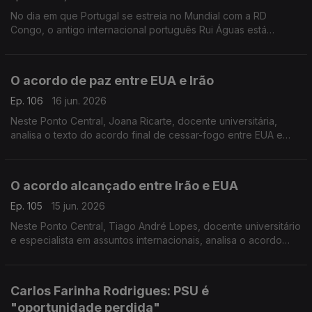
No dia em que Portugal se estreia no Mundial com a RD
Congo, o antigo internacional português Rui Águas está
confiante numa boa prestação. Diz que o lesionado Rúben
Dias é o central "mais cotado" da equipa.
O acordo de paz entre EUA e Irão
Ep. 106
16 jun. 2026
Neste Ponto Central, Joana Ricarte, docente universitária,
analisa o texto do acordo final de cessar-fogo entre EUA e
Irão
O acordo alcançado entre Irão e EUA
Ep. 105
15 jun. 2026
Neste Ponto Central, Tiago André Lopes, docente universitário
e especialista em assuntos internacionais, analisa o acordo
alcançado para o fim da guerra no Médio Oirente.
Carlos Farinha Rodrigues: PSU é
"oportunidade perdida"