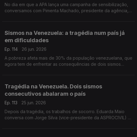
No dia em que a APA lança uma campanha de sensibilização,
conversamos com Pimenta Machado, presidente da agência,
sobre os desafios da reciclagem em Portugal.
Sismos na Venezuela: a tragédia num país já
em dificuldades
Ep. 114
26 jun. 2026
A pobreza afeta mais de 30% da população venezuelana, que
agora tem de enfrentar as consequências de dois sismos
destruidores. Celina Faria, jornalista, esteve na Venezuela há
dois meses e conta-nos o que encontrou.
Tragédia na Venezuela. Dois sismos
consecutivos abalaram o país
Ep. 113
25 jun. 2026
Depois da tragédia, os trabalhos de socorro. Eduarda Maio
conversa com Jorge Silva (vice-presidente da ASPROCIVIL) e
com Humberto Varum (presidente do Colégio de Engenharia
Civil da Ordem dos Engenheiros).