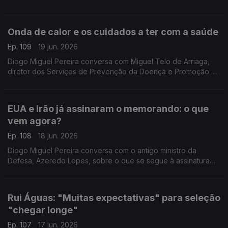
Unido, com a ajuda de Catarina Liberanto, docente
universitária em Kent.
Onda de calor e os cuidados a ter com a saúde
Ep. 109
19 jun. 2026
Diogo Miguel Pereira conversa com Miguel Telo de Arriaga,
diretor dos Serviços de Prevenção da Doença e Promoção da
Saúde da DGS, sobre os cuidados a ter devido à onda de
calor que se aproxima com temperaturas de 40º.
EUA e Irão já assinaram o memorando: o que
vem agora?
Ep. 108
18 jun. 2026
Diogo Miguel Pereira conversa com o antigo ministro da
Defesa, Azeredo Lopes, sobre o que se segue à assinatura
do memorando de entendimento entre os Estados Unidos e o
Irão.
Rui Águas: "Muitas expectativas" para seleção
"chegar longe"
Ep. 107
17 jun. 2026