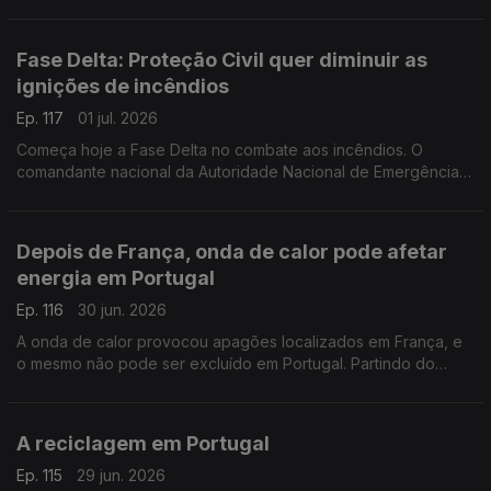
Martins e Guilherme de Sousa acompanham, nesses distritos,
os preparativos para a onda de calor.
Fase Delta: Proteção Civil quer diminuir as
ignições de incêndios
Ep. 117
01 jul. 2026
Começa hoje a Fase Delta no combate aos incêndios. O
comandante nacional da Autoridade Nacional de Emergência e
Proteção Civil, Mário Silvestre, diz que, para já, a principal
preocupação passa por diminuir as ignições.
Depois de França, onda de calor pode afetar
energia em Portugal
Ep. 116
30 jun. 2026
A onda de calor provocou apagões localizados em França, e
o mesmo não pode ser excluído em Portugal. Partindo do
exemplo francês, o professor Nuno Amaro, da NOVA FCT,
explica os efeitos que podem ter na rede elétrica.
A reciclagem em Portugal
Ep. 115
29 jun. 2026