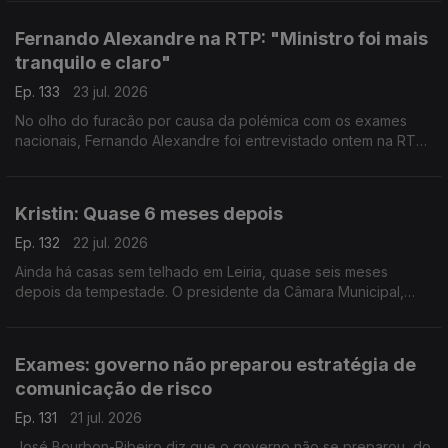
por apurar. Entre o júri, por exemplo.
Fernando Alexandre na RTP: "Ministro foi mais
tranquilo e claro"
Ep. 133
23 jul. 2026
No olho do furacão por causa da polémica com os exames
nacionais, Fernando Alexandre foi entrevistado ontem na RTP.
O politólogo Bruno Ferreira da Costa avalia a prestação do
ministro - diz que ele foi mais claro.
Kristin: Quase 6 meses depois
Ep. 132
22 jul. 2026
Ainda há casas sem telhado em Leiria, quase seis meses
depois da tempestade. O presidente da Câmara Municipal,
Gonçalo Lopes, diz que o problema deve-se à falta de apoios
e de mão de obra.
Exames: governo não preparou estratégia de
comunicação de risco
Ep. 131
21 jul. 2026
José Bourbon-Ribeiro diz que o governo não se preparou, do