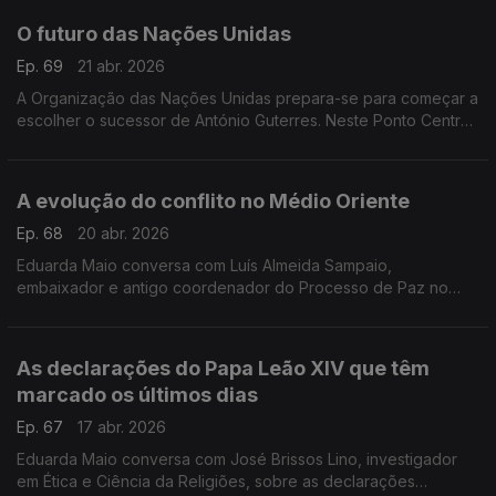
O futuro das Nações Unidas
Ep. 69
21 abr. 2026
A Organização das Nações Unidas prepara-se para começar a
escolher o sucessor de António Guterres. Neste Ponto Central,
Filipe Vasconcelos Romão analisa o panorama em torno da
sucessão.
A evolução do conflito no Médio Oriente
Ep. 68
20 abr. 2026
Eduarda Maio conversa com Luís Almeida Sampaio,
embaixador e antigo coordenador do Processo de Paz no
Médio Oriente no âmbito da Presidência Portuguesa da UE em
2007, sobre as últimas informações da guerra.
As declarações do Papa Leão XIV que têm
marcado os últimos dias
Ep. 67
17 abr. 2026
Eduarda Maio conversa com José Brissos Lino, investigador
em Ética e Ciência da Religiões, sobre as declarações