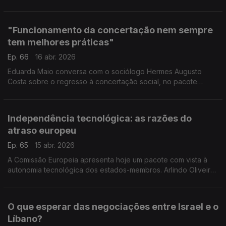
recentes do Papa Leão XIV no discurso contra a guerra e a
retórica política.
"Funcionamento da concertação nem sempre
tem melhores práticas"
Ep. 66
16 abr. 2026
Eduarda Maio conversa com o sociólogo Hermes Augusto
Costa sobre o regresso à concertação social, no pacote
laboral. Antes, a notícia de última hora da morte do compositor
José Luís Tinoco.
Independência tecnológica: as razões do
atraso europeu
Ep. 65
15 abr. 2026
A Comissão Europeia apresenta hoje um pacote com vista à
autonomia tecnológica dos estados-membros. Arlindo Oliveira,
presidente do Instituto de Engenharia de Sistemas e
Computadores, analisa as causas do atraso europeu.
O que esperar das negociações entre Israel e o
Líbano?