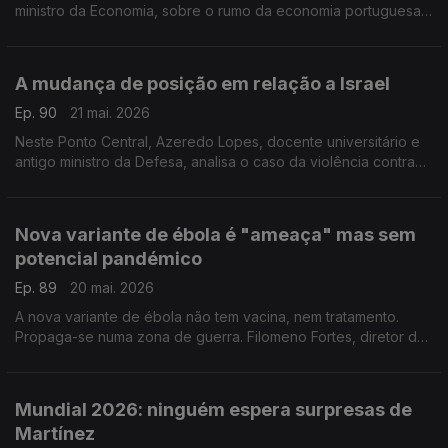
ministro da Economia, sobre o rumo da economia portuguesa,
após as previsões da Comissão Europeia de 0,1% de défice
para este ano.
A mudança de posição em relação a Israel
Ep. 90
21 mai. 2026
Neste Ponto Central, Azeredo Lopes, docente universitário e
antigo ministro da Defesa, analisa o caso da violência contra
ativistas e a mudança de posição em relação a Israel.
Nova variante de ébola é "ameaça" mas sem
potencial pandémico
Ep. 89
20 mai. 2026
A nova variante de ébola não tem vacina, nem tratamento.
Propaga-se numa zona de guerra. Filomeno Fortes, diretor do
Instituto de Higiene e Medicina Tropical, diz que o vírus é uma
ameaça, mas sem potencial pandémico.
Mundial 2026: ninguém espera surpresas de
Martínez