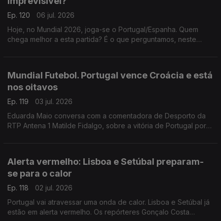
imprevisível?
Ep. 120
06 jul. 2026
Hoje, no Mundial 2026, joga-se o Portugal/Espanha. Quem
chega melhor a esta partida? É o que perguntamos, neste
Ponto Central, ao editor executivo d'A Bola, Fernando Urbano,
e à jornalista espanhola Virgínia López.
Mundial Futebol. Portugal vence Croácia e está
nos oitavos
Ep. 119
03 jul. 2026
Eduarda Maio conversa com a comentadora de Desporto da
RTP Antena 1 Matilde Fidalgo, sobre a vitória de Portugal por
2-1 frente à Croácia, que garantiu a passagem da seleção
portuguesa para os oitavos de final do Mundial
Alerta vermelho: Lisboa e Setúbal preparam-
se para o calor
Ep. 118
02 jul. 2026
Portugal vai atravessar uma onda de calor. Lisboa e Setúbal já
estão em alerta vermelho. Os repórteres Gonçalo Costa