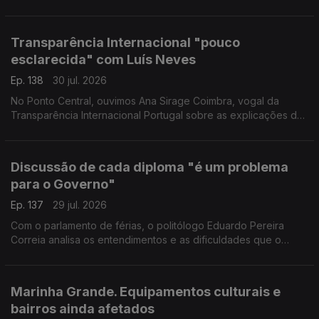
mantém a expectativa de executá-lo a tempo, mas assume
que foi precisa a sétima reprogramação para isso.
Transparência Internacional "pouco
esclarecida" com Luís Neves
Ep. 138
30 jul. 2026
No Ponto Central, ouvimos Ana Sirage Coimbra, vogal da
Transparência Internacional Portugal sobre as explicações do
ministro Luís Neves.
Discussão de cada diploma "é um problema
para o Governo"
Ep. 137
29 jul. 2026
Com o parlamento de férias, o politólogo Eduardo Pereira
Correia analisa os entendimentos e as dificuldades que o
Governo teve nesta sessão legislativa, ora no "pragmatismo"
com PS, ora nas "convergências" com Chega.
Marinha Grande. Equipamentos culturais e
bairros ainda afetados