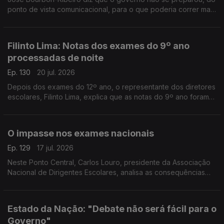
ponto de vista comunicacional, para o que poderia correr mal
nas mudanças na correção dos exames nacionais. Faltou
estratégia, diz o especialista em comunicação.
Filinto Lima: Notas dos exames do 9º ano
processadas de noite
Ep. 130
20 jul. 2026
Depois dos exames do 12º ano, o representante dos diretores
escolares, Filinto Lima, explica que as notas do 9º ano foram
recebidas de madrugada. O trabalho continua esta manhã.
Entrevista de Diogo Miguel Pereira.
O impasse nos exames nacionais
Ep. 129
17 jul. 2026
Neste Ponto Central, Carlos Louro, presidente da Associação
Nacional de Dirigentes Escolares, analisa as consequências
dos problemas na correção dos exames nacionais.
Estado da Nação: "Debate não será fácil para o
Governo"