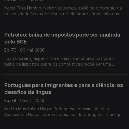
Neste Fuso Horário, Nelson Lourenço, sociólgo e docente da
Universidade Nova de Lisboa, reflete sobre a formação das
polícias após o caso de detenções de dezenas agentes num
caso de violência policial.
Petróleo: baixa de impostos pode ser anulada
pelo BCE
Ep. 79
06 mai. 2026
João Loureiro, especialista em macroeconomia, diz que a
baixa de impostos sobre os combustíveis pode ser uma
solução simplista, anulada pelas decisões dos bancos centrais.
Para ouvir no Ponto Central. Com Eduarda Maio.
Português para imigrantes e para a ciência: os
desafios da língua
Ep. 78
05 mai. 2026
No Dia Mundial da Língua Portuguesa, ouvimos António
Sampaio da Nóvoa sobre os desafios do português. O antigo
representante de Portugal na UNESCO destaca a
aprendizagem pelos imigrantes e o uso da língua na ciência.