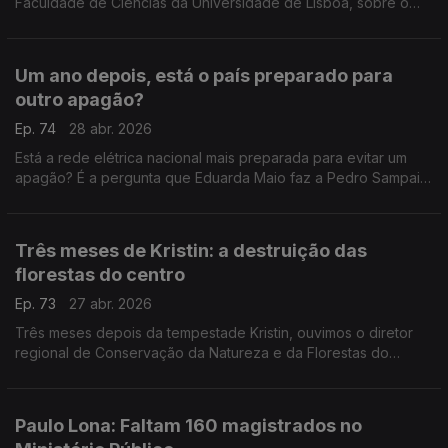
Faculdade de Ciências da Universidade de Lisboa, sobre o
relatório do Estado do Clima na Europa 2025: continente que
aquece duas vezes mais que no resto do mundo.
Um ano depois, está o país preparado para
outro apagão?
Ep. 74
28 abr. 2026
Está a rede elétrica nacional mais preparada para evitar um
apagão? É a pergunta que Eduarda Maio faz a Pedro Sampaio
Nunes, do Grupo de Acompanhamento Técnico criado pelo
Governo para avaliar o que aconteceu há um ano.
Três meses de Kristin: a destruição das
florestas do centro
Ep. 73
27 abr. 2026
Três meses depois da tempestade Kristin, ouvimos o diretor
regional de Conservação da Natureza e da Florestas do
Centro, Paulo Farinha, sobre o estado das florestas depois do
mau tempo. Com Eduarda Maio.
Paulo Lona: Faltam 160 magistrados no