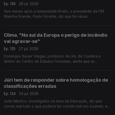
Ep. 136
28 jul. 2026
Seis meses após a tempestade Kristin, o presidente da CM
Marinha Grande, Paulo Vicente, diz que há várias
infraestruturas e bairros municipais que não recuperaram dos
estragos. Mas a Praia da Vieira recuperou, afirma.
Clima. "No sul da Europa o perigo de incêndio
vai agravar-se"
Ep. 135
27 jul. 2026
Domingos Xavier Viegas, professor da Uni. de Coimbra e
diretor do Centro de Estudos Florestais, alerta que as
alterações climáticas agravarão o perigo de incêndio no sul da
Europa e em zonas que escapavam às chamas.
Júri tem de responder sobre homologação de
classificações erradas
Ep. 134
24 jul. 2026
João Marôco, investigador na área da Educação, diz que
correu mal tudo o que poderia ter corrido mal nos exames, e
que ainda há perguntas por responder e responsabilidades