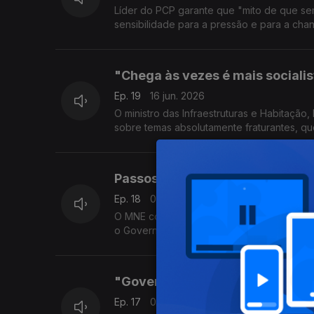
Líder do PCP garante que "mito de que se
sensibilidade para a pressão e para a cha
"Chega às vezes é mais socialis
Ep. 19
16 jun. 2026
O ministro das Infraestruturas e Habitação
sobre temas absolutamente fraturantes, qu
Passos "está a ser injusto e de
Ep. 18
09 jun. 2026
O MNE contesta as críticas de Passos Coel
o Governo mais reformista dos últimos 30 
"Governo tem estratégia de me
Ep. 17
02 jun. 2026