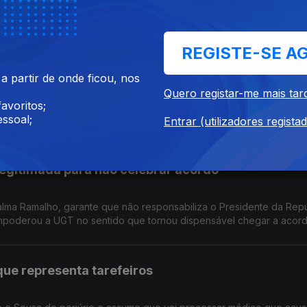
 mesquinhez a nova Prestação Social Única que, diz, tem "intuito
rograma do Chega".
REGISTE-SE A
m as outras, vai com todas”
 partir de onde ficou, nos
Quero registar-me mais tar
avoritos;
"a tática "Maria-vai-com-as-outras" não vai funcionar". A eurodep
ssoal;
uem lhe parece que lhe dará maior ganho".
Entrar (utilizadores regista
egitimada para não celebrar acordo"
Palma Ramalho, garante que não responsabiliza o Presidente da Repú
poderou a UGT no sentido que tornou dispensável chegar a acord
ue representa tarefeiros