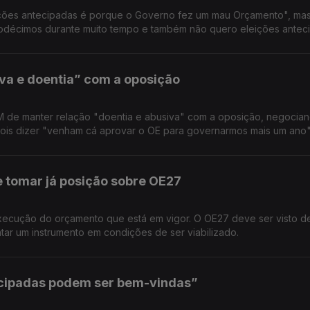
ições antecipadas é porque o Governo fez um mau Orçamento", ma
décimos durante muito tempo e também não quero eleições anteci
va e doentia” com a oposição
PM de manter relação "doentia e abusiva" com a oposição, negocia
ois dizer "venham cá aprovar o OE para governarmos mais um ano"
tomar já posição sobre OE27
execução do orçamento que está em vigor. O OE27 deve ser visto d
ar um instrumento em condições de ser viabilizado.
ecipadas podem ser bem-vindas”