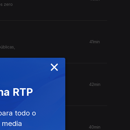
os zero
41min
úblicas,
×
42min
 na RTP
Governo é
para todo o
e media
40min