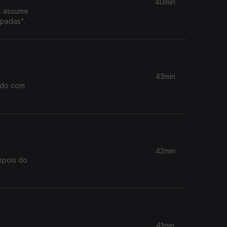
40min
s assume
padas".
43min
ndo com
.
42min
epois do
41min