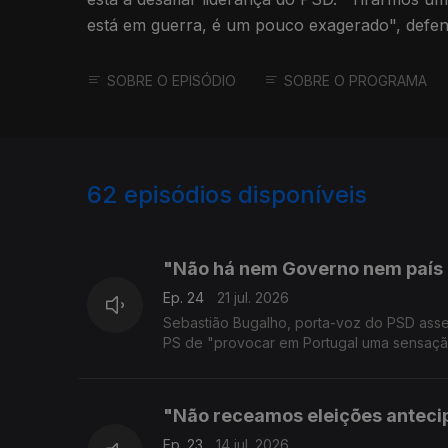
está em guerra, é um pouco exagerado", defe
SOBRE O EPISÓDIO
SOBRE O PROGRAMA
62
episódios disponíveis
926797
903583
"Não há nem Governo nem país 
Ep. 24
21 jul. 2026
Sebastião Bugalho, porta-voz do PSD asse
PS de "provocar em Portugal uma sensação 
"Não receamos eleições antec
Ep. 23
14 jul. 2026