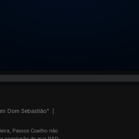
 um Dom Sebastião"
|
eira, Passos Coelho não
uma conclusão de que PSD