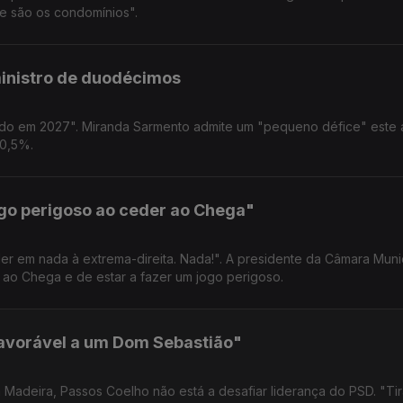
ue são os condomínios".
inistro de duodécimos
ado em 2027". Miranda Sarmento admite um "pequeno défice" este 
 0,5%.
go perigoso ao ceder ao Chega"
er em nada à extrema-direita. Nada!". A presidente da Câmara Muni
 ao Chega e de estar a fazer um jogo perigoso.
favorável a um Dom Sebastião"
 Madeira, Passos Coelho não está a desafiar liderança do PSD. "Ti