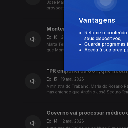
José Manuel Pureza dá como exemplo dessa
provocatório" e é medida "inspirada no p
Vantagens
Montenegro “é uma Maria vai co
Retome o conteúdo a
Ep. 16
26 mai. 2026
seus dispositivos;
Guarde programas f
Marta Temido envia um recado ao Governo: 
Aceda à sua área pe
que Montenegro "vai com todas, vai com q
"PR empoderou UGT, que ficou l
Ep. 15
19 mai. 2026
A ministra do Trabalho, Maria do Rosário 
mas entende que António José Seguro “em
Governo vai processar médico q
Ep. 14
12 mai. 2026