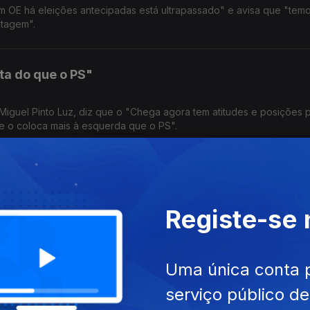
m OE há eleições antecipadas está ultrapassado" e avisa que "tem
ntagem".
ta do que o PS"
, Miguel Pinto Luz, diz que o "Chega agora tem atitudes e posições p
e o coloca mais à esquerda que o PS".
sajustado" acusa Paulo Rangel
Registe-se
ho ao Governo. “É injusto dizer que não há reformas porque este 
anos", defende Paulo Rangel.
Uma única conta 
squinhez", acusa coordenador do BE
serviço público d