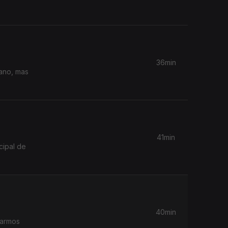
36min
ano, mas
41min
cipal de
40min
rarmos