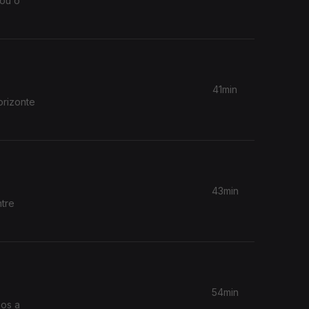
sou o
41min
orizonte
43min
ntre
54min
mos a