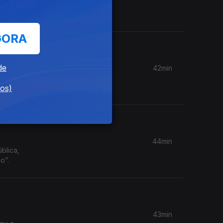
GORA
de
42min
utada diz
dos)
44min
blica,
o”.
43min