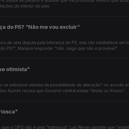
o e Sousa de perjúrio e assume que vai processar médico que acu
ações do interior do país.
nça do PS? “Não me vou excluir”
 fora de uma disputa pela liderança do PS, mas não estabelece um h
r do PS?", Mariana responde: "não. Julgo que não é provável".
se otimista"
o se estivesse otimista da possibilidade de alteração" no acordo e
 dos Açores recusa que Governo central esteja "tímido ou frouxo".
riosca"
te que o CIPO não é uma "matriosca". Luís Neves garante que "esta