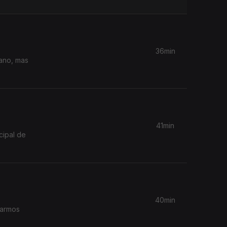
36min
ano, mas
41min
cipal de
40min
rarmos