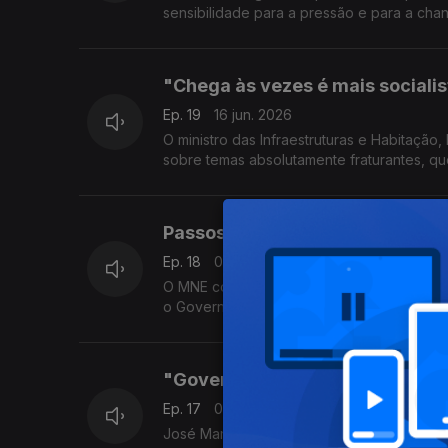
sensibilidade para a pressão e para a cha
"Chega às vezes é mais socialis
Ep. 19
16 jun. 2026
O ministro das Infraestruturas e Habitação
sobre temas absolutamente fraturantes, qu
Passos "está a ser injusto e de
Ep. 18
09 jun. 2026
O MNE contesta as críticas de Passos Coel
o Governo mais reformista dos últimos 30 
"Governo tem estratégia de me
Ep. 17
02 jun. 2026
José Manuel Pureza dá como exemplo dessa