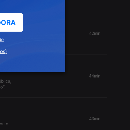
GORA
42min
utada diz
de
dos)
44min
blica,
o”.
43min
sou o