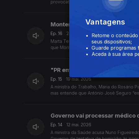
provocatório" e é medida "inspirada no p
Vantagens
Montenegro “é uma Maria vai co
Ep. 16
26 mai. 2026
Retome o conteúdo a
Marta Temido envia um recado ao Governo: 
seus dispositivos;
que Montenegro "vai com todas, vai com q
Guarde programas f
Aceda à sua área pe
"PR empoderou UGT, que ficou l
Ep. 15
19 mai. 2026
A ministra do Trabalho, Maria do Rosário 
mas entende que António José Seguro “em
Governo vai processar médico q
Ep. 14
12 mai. 2026
A ministra da Saúde acusa Nuno Figueired
Governo de tentativa de homicídio às popul