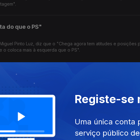
ntagem".
ta do que o PS"
, Miguel Pinto Luz, diz que o "Chega agora tem atitudes e posições p
e o coloca mais à esquerda que o PS".
sajustado" acusa Paulo Rangel
ho ao Governo. “É injusto dizer que não há reformas porque este 
Registe-se
anos", defende Paulo Rangel.
squinhez", acusa coordenador do BE
Uma única conta 
serviço público d
 mesquinhez a nova Prestação Social Única que, diz, tem "intuito