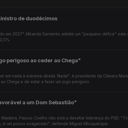
inistro de duodécimos
ado em 2027". Miranda Sarmento admite um "pequeno défice" este 
 0,5%.
go perigoso ao ceder ao Chega"
er em nada à extrema-direita. Nada!". A presidente da Câmara Muni
 ao Chega e de estar a fazer um jogo perigoso.
favorável a um Dom Sebastião"
 Madeira, Passos Coelho não está a desafiar liderança do PSD. "Ti
, é um pouco exagerado", defende Miguel Albuquerque.