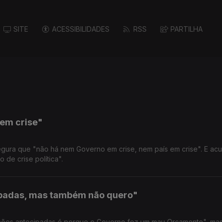
SITE
ACESSIBILIDADES
RSS
PARTILHA
em crise"
gura que "não há nem Governo em crise, nem país em crise". E ac
de crise política".
ipadas, mas também não quero"
ições antecipadas é porque o Governo fez um mau Orçamento", ma