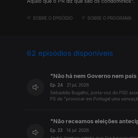
Aquilo que o PR diz que são os condomínios".
SOBRE O EPISÓDIO
SOBRE O PROGRAMA
62
episódios disponíveis
926797
903583
"Não há nem Governo nem país 
Ep. 24
21 jul. 2026
Sebastião Bugalho, porta-voz do PSD asse
PS de "provocar em Portugal uma sensação 
"Não receamos eleições antec
Ep. 23
14 jul. 2026
André Ventura admite que "se houver ele