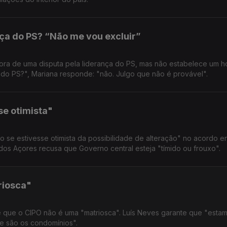
nça do PS? “Não me vou excluir”
 fora de uma disputa pela liderança do PS, mas não estabelece um h
r do PS?", Mariana responde: "não. Julgo que não é provável".
se otimista"
o se estivesse otimista da possibilidade de alteração" no acordo e
 dos Açores recusa que Governo central esteja "tímido ou frouxo".
riosca"
te que o CIPO não é uma "matriosca". Luís Neves garante que "esta
ue são os condomínios".