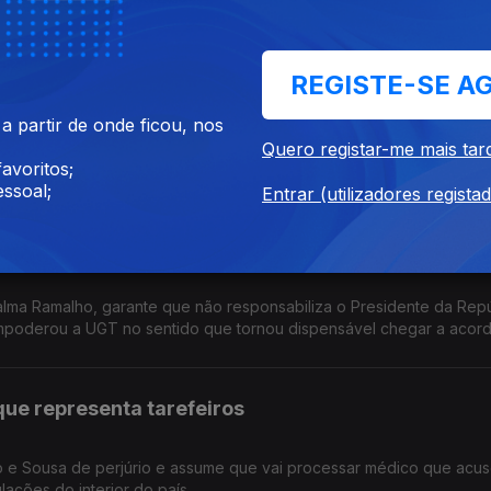
rograma do Chega".
REGISTE-SE A
m as outras, vai com todas”
 partir de onde ficou, nos
"a tática "Maria-vai-com-as-outras" não vai funcionar". A eurodep
Quero registar-me mais tar
uem lhe parece que lhe dará maior ganho".
avoritos;
ssoal;
Entrar (utilizadores regista
egitimada para não celebrar acordo"
Palma Ramalho, garante que não responsabiliza o Presidente da Repú
poderou a UGT no sentido que tornou dispensável chegar a acord
ue representa tarefeiros
o e Sousa de perjúrio e assume que vai processar médico que acu
ações do interior do país.