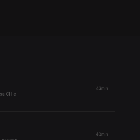
43min
usa CH e
40min
s assume