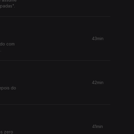
padas".
43min
ndo com
.
42min
epois do
41min
os zero