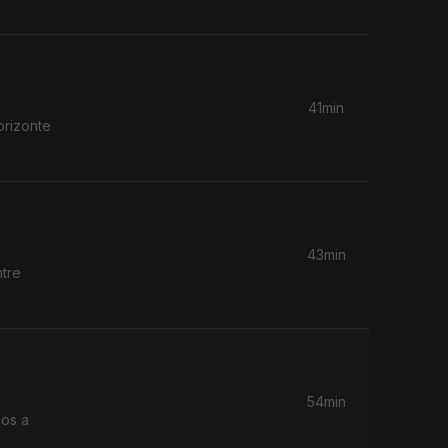
41min
orizonte
43min
ntre
54min
mos a