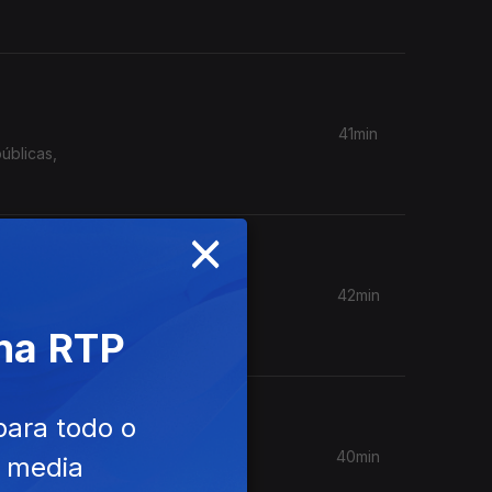
41min
úblicas,
×
42min
Governo é
 na RTP
para todo o
40min
e media