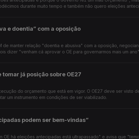
décimos durante muito tempo e também não quero eleições anteci
va e doentia” com a oposição
PM de manter relação "doentia e abusiva" com a oposição, negocia
ois dizer "venham cá aprovar o OE para governarmos mais um ano"
tomar já posição sobre OE27
execução do orçamento que está em vigor. O OE27 deve ser visto d
ar um instrumento em condições de ser viabilizado.
ecipadas podem ser bem-vindas”
m OE há eleições antecipadas está ultrapassado" e avisa que "tem