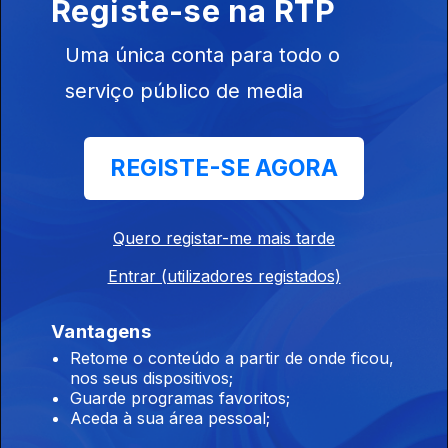
Registe-se na RTP
André Ventura
Uma única conta para todo o
serviço público de media
REGISTE-SE AGORA
28 mai. 2025
José Luís
Carneiro
Quero registar-me mais tarde
Entrar (utilizadores registados)
21 mai. 2025
Vantagens
Joaquim
Retome o conteúdo a partir de onde ficou,
Miranda
nos seus dispositivos;
Sarmento
Guarde programas favoritos;
Aceda à sua área pessoal;