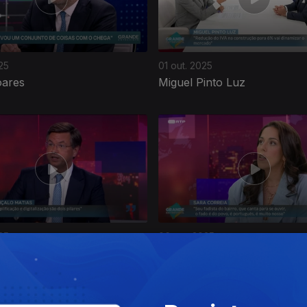
25
01 out. 2025
ares
Miguel Pinto Luz
25
06 set. 2025
 Matias
Sara Correia