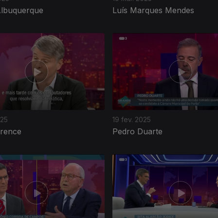
Albuquerque
Luís Marques Mendes
025
19 fev. 2025
wrence
Pedro Duarte