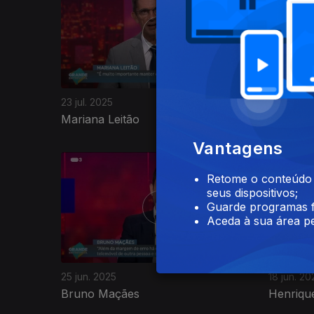
23 jul. 2025
16 jul. 20
Mariana Leitão
Miguel P
Vantagens
Retome o conteúdo a
seus dispositivos;
Guarde programas f
Aceda à sua área pe
25 jun. 2025
18 jun. 20
Bruno Maçães
Henriqu