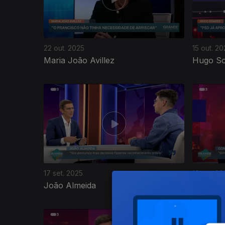
22 out. 2025
15 out. 20
Maria João Avillez
Hugo So
872086
17 set. 2025
10 set. 20
João Almeida
Gonçalo