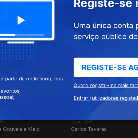
Registe-se
Uma única conta 
serviço público d
25
09 jul. 2025
into Luz
Mariana Van Zeller
REGISTE-SE A
 partir de onde ficou, nos
Quero registar-me mais tar
avoritos;
ssoal;
Entrar (utilizadores regista
25
11 jun. 2025
e Gouveia e Melo
Carlos Tavares