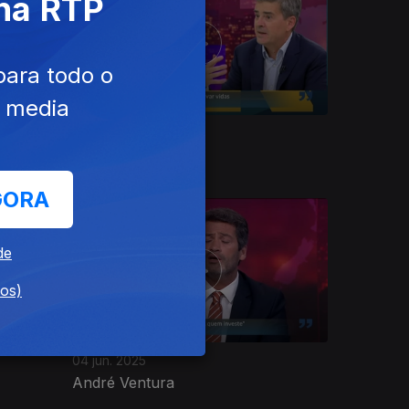
 na RTP
para todo o
e media
02 jul. 2025
Tiago Oliveira
GORA
de
dos)
04 jun. 2025
André Ventura