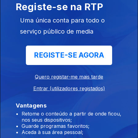
Registe-se na RTP
04 jun. 2025
André Ventura
Uma única conta para todo o
serviço público de media
REGISTE-SE AGORA
28 mai. 2025
José Luís
Carneiro
Quero registar-me mais tarde
Entrar (utilizadores registados)
Vantagens
21 mai. 2025
Retome o conteúdo a partir de onde ficou,
Joaquim
nos seus dispositivos;
Miranda
Guarde programas favoritos;
Sarmento
Aceda à sua área pessoal;