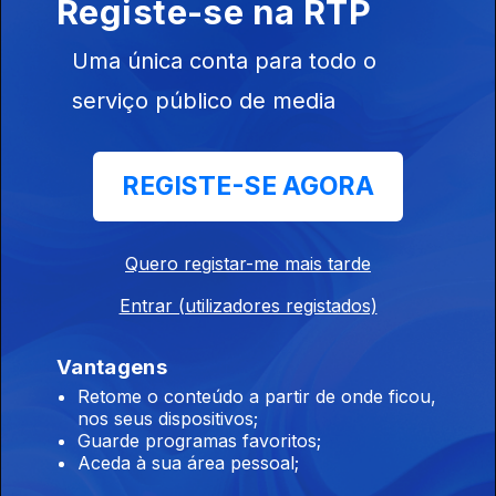
Registe-se na RTP
André Ventura
Uma única conta para todo o
serviço público de media
REGISTE-SE AGORA
28 mai. 2025
José Luís
Carneiro
Quero registar-me mais tarde
Entrar (utilizadores registados)
21 mai. 2025
Vantagens
Joaquim
Retome o conteúdo a partir de onde ficou,
Miranda
nos seus dispositivos;
Sarmento
Guarde programas favoritos;
Aceda à sua área pessoal;