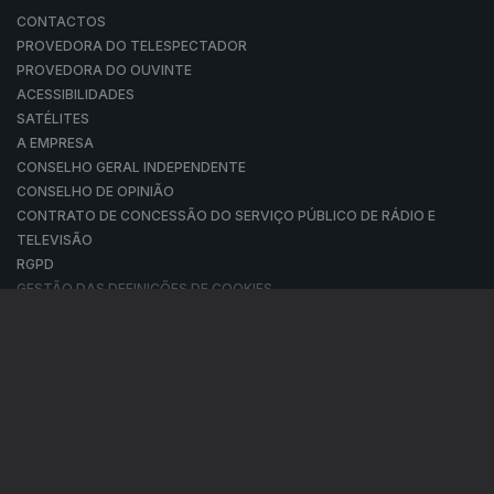
CONTACTOS
PROVEDORA DO TELESPECTADOR
PROVEDORA DO OUVINTE
ACESSIBILIDADES
SATÉLITES
A EMPRESA
CONSELHO GERAL INDEPENDENTE
CONSELHO DE OPINIÃO
CONTRATO DE CONCESSÃO DO SERVIÇO PÚBLICO DE RÁDIO E
TELEVISÃO
RGPD
GESTÃO DAS DEFINIÇÕES DE COOKIES
POLÍTICA DE PRIVACIDADE
POLÍTICA DE COOKIES
TERMOS E CONDIÇÕES
|
|
|
PUBLICIDADE
© RTP, Rádio e Televisão de Portugal 2026