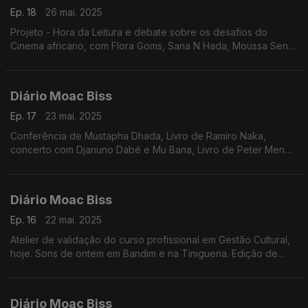
Ep. 18
26 mai. 2025
Projeto - Hora da Leitura e debate sobre os desafios do
Cinema africano, com Flora Goms, Sana N Hada, Moussa Sene
Absa e Filipa César. Edição de Nuno Sardinha
Diário Moac Biss
Ep. 17
23 mai. 2025
Conferência de Mustapha Dhada, Livro de Ramiro Naka,
concerto com Djanuno Dabé e Mu Bana, Livro de Peter Mendy
sobreAmilcar Cabral, Workshop com Karyna Gomes e Filme
Xalé. Edição de Nuno Sardinha
Diário Moac Biss
Ep. 16
22 mai. 2025
Atelier de validação do curso profissional em Gestão Cultural,
hoje. Sons de ontem em Bandim e na Tiniguena. Edição de
Paula Borges
Diário Moac Biss