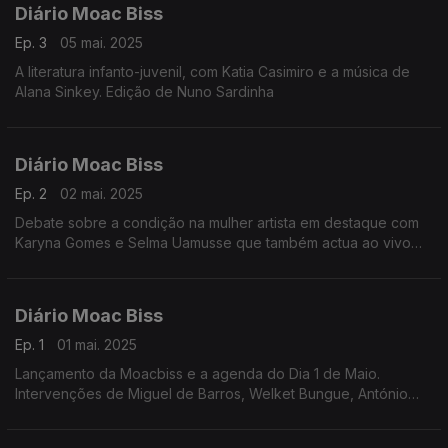
Diário Moac Biss
Ep. 3
05 mai. 2025
A literatura infanto-juvenil, com Katia Casimiro e a música de
Alana Sinkey. Edição de Nuno Sardinha
Diário Moac Biss
Ep. 2
02 mai. 2025
Debate sobre a condição na mulher artista em destaque com
Karyna Gomes e Selma Uamusse que também actua ao vivo
em Bissau no fim de semana. Edição de Nuno Sardinha
Diário Moac Biss
Ep. 1
01 mai. 2025
Lançamento da Moacbiss e a agenda do Dia 1 de Maio.
Intervenções de Miguel de Barros, Welket Bungue, António
Spencer Embaló, Zaida Pereira, Aline Djaló