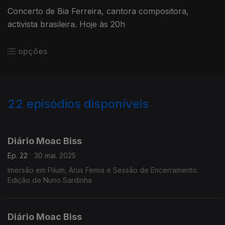
Concerto de Bia Ferreira, cantora compositora,
activista brasileira. Hoje às 20h
opções
22
episódios disponíveis
850418
846996
Diário Moac Biss
Ep. 22
30 mai. 2025
Imersão em Pilum, Arus Femia e Sessão de Encerramento.
Edição de Nuno Sardinha
Diário Moac Biss