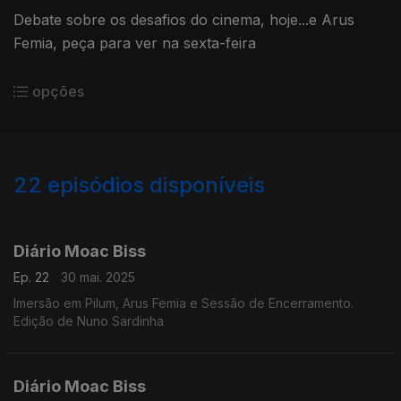
Debate sobre os desafios do cinema, hoje...e Arus
Femia, peça para ver na sexta-feira
opções
22
episódios disponíveis
850418
846996
Diário Moac Biss
Ep. 22
30 mai. 2025
Imersão em Pilum, Arus Femia e Sessão de Encerramento.
Edição de Nuno Sardinha
Diário Moac Biss