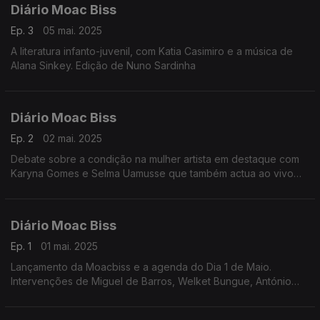
Diário Moac Biss
Ep. 3
05 mai. 2025
A literatura infanto-juvenil, com Katia Casimiro e a música de
Alana Sinkey. Edição de Nuno Sardinha
Diário Moac Biss
Ep. 2
02 mai. 2025
Debate sobre a condição na mulher artista em destaque com
Karyna Gomes e Selma Uamusse que também actua ao vivo
em Bissau no fim de semana. Edição de Nuno Sardinha
Diário Moac Biss
Ep. 1
01 mai. 2025
Lançamento da Moacbiss e a agenda do Dia 1 de Maio.
Intervenções de Miguel de Barros, Welket Bungue, António
Spencer Embaló, Zaida Pereira, Aline Djaló