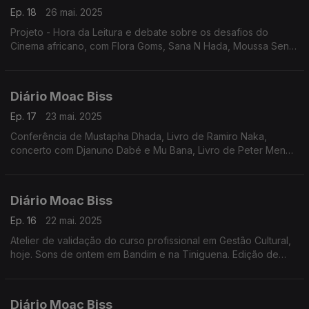
Ep. 18
26 mai. 2025
Projeto - Hora da Leitura e debate sobre os desafios do
Cinema africano, com Flora Goms, Sana N Hada, Moussa Sene
Absa e Filipa César. Edição de Nuno Sardinha
Diário Moac Biss
Ep. 17
23 mai. 2025
Conferência de Mustapha Dhada, Livro de Ramiro Naka,
concerto com Djanuno Dabé e Mu Bana, Livro de Peter Mendy
sobreAmilcar Cabral, Workshop com Karyna Gomes e Filme
Xalé. Edição de Nuno Sardinha
Diário Moac Biss
Ep. 16
22 mai. 2025
Atelier de validação do curso profissional em Gestão Cultural,
hoje. Sons de ontem em Bandim e na Tiniguena. Edição de
Paula Borges
Diário Moac Biss