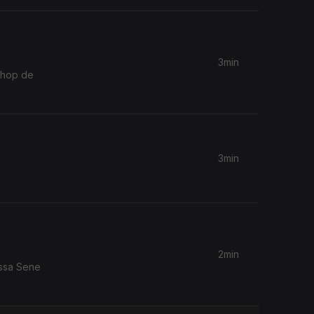
3min
shop de
3min
2min