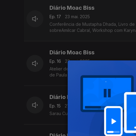
Diário Moac Biss
Ep. 17
23 mai. 2025
Conferência de Mustapha Dhada, Livro de
sobreAmilcar Cabral, Workshop com Karyn
Diário Moac Biss
Ep. 16
22 mai. 2025
Atelier de validação do curso profissional
de Paula Borges
Diário Moac Biss
Ep. 15
21 mai. 2025
Sarau Cultural dos Netos de Bandim e sho
Diário Moac Biss