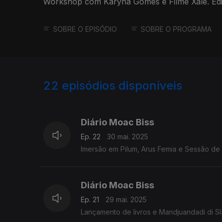
Workshop com Karyna Gomes e Filme Xalé. Ed
SOBRE O EPISÓDIO
SOBRE O PROGRAMA
22
episódios disponíveis
850418
846996
Diário Moac Biss
Ep. 22
30 mai. 2025
Imersão em Pilum, Arus Femia e Sessão de
Diário Moac Biss
Ep. 21
29 mai. 2025
Lançamento de livros e Mandjuandadi di Sl