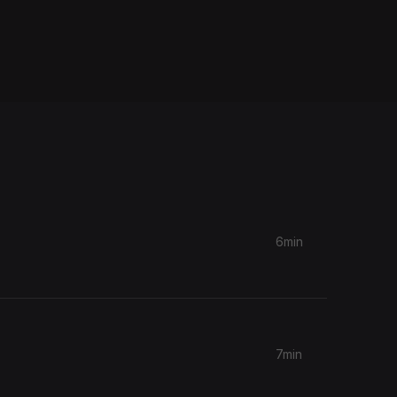
6min
7min