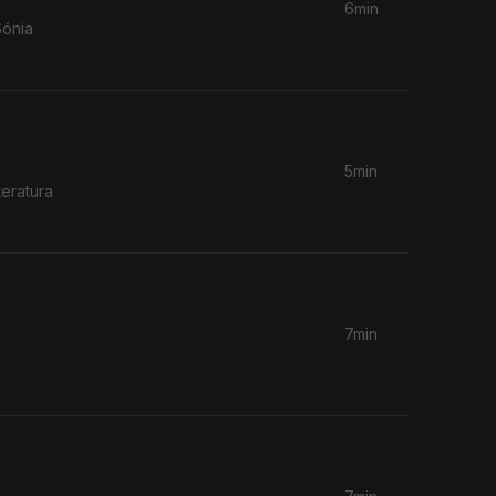
6min
Sónia
5min
eratura
7min