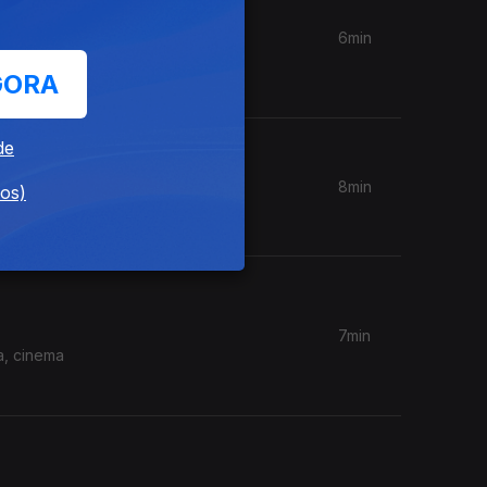
6min
cultura
GORA
de
8min
dos)
7min
a, cinema