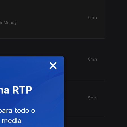
6min
ter Mendy
×
8min
 Edição
 na RTP
5min
para todo o
e media