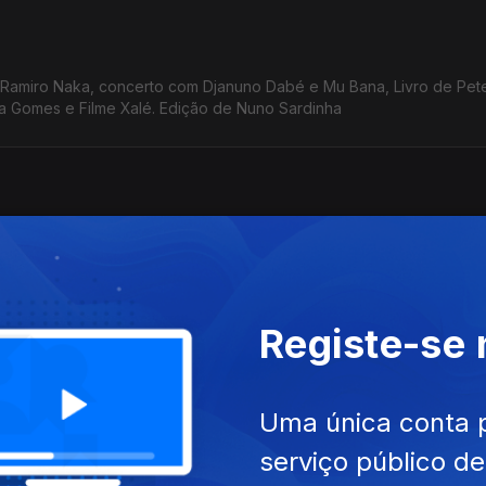
 Ramiro Naka, concerto com Djanuno Dabé e Mu Bana, Livro de Pe
a Gomes e Filme Xalé. Edição de Nuno Sardinha
 em Gestão Cultural, hoje. Sons de ontem em Bandim e na Tiniguena.
Registe-se
wcase de Vinicius Terra e Amigos da Guiné. Edição de Paula Borges
Uma única conta 
serviço público d