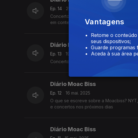
Ep. 14
20 mai. 2025
Concerto de Bia Ferreira e mais uma conve
Vantagens
em contextos frágeis?
Edição de Paula Borges
Retome o conteúdo a
seus dispositivos;
Diário Moac Biss
Guarde programas f
Aceda à sua área pe
Ep. 13
19 mai. 2025
Concerto de Bia Ferreira, cantora compositor
Diário Moac Biss
Ep. 12
16 mai. 2025
O que se escreve sobre a Moacbiss? NYT, R
e concertos nos próximos dias
Diário Moac Biss