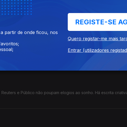
rsa: Como se « mobiliza» a mobilidade dos artistas e fazedores de 
REGISTE-SE A
 partir de onde ficou, nos
Quero registar-me mais tar
avoritos;
ssoal;
Entrar (utilizadores regista
a, activista brasileira. Hoje às 20h
euters e Público não poupam elogios ao sonho. Há escrita criativ