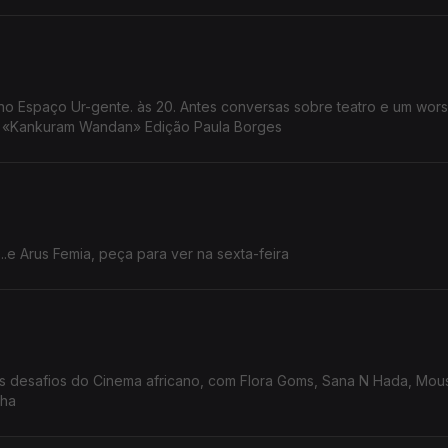
o Espaço Ur-gente. às 20. Antes conversas sobre teatro e um wor
ro «Kankuram Wandan» Edição Paula Borges
.e Arus Femia, peça para ver na sexta-feira
ms, Sana N Hada, Moussa Sene
nha