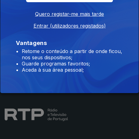
Quero registar-me mais tarde
Entrar (utilizadores registados)
Instale a aplicação
RTP Play
Vantagens
Retome o conteúdo a partir de onde ficou,
nos seus dispositivos;
Disponível para iOS, Android, Apple TV, Android TV e
Guarde programas favoritos;
CarPlay
Aceda à sua área pessoal;