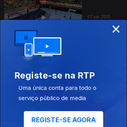
07 jun. 2025
×
Este conteúdo faz parte de Andebol
Registe-se na RTP
Uma única conta para todo o
Andebol
Andebol Feminino:
Andebol: EH
Masculino: Final da
Final da Taça de
Campeonato
serviço público de media
Taça de Portugal
Portugal (Almeida
Europa de A
(Sporting CP x SL
Garret x SL
Masculino
Benfica)
Benfica)
REGISTE-SE AGORA