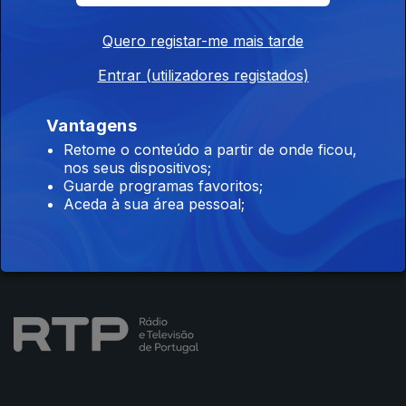
Quero registar-me mais tarde
Entrar (utilizadores registados)
Instale a aplicação
RTP Play
Vantagens
Retome o conteúdo a partir de onde ficou,
nos seus dispositivos;
Disponível para iOS, Android, Apple TV, Android TV e
Guarde programas favoritos;
CarPlay
Aceda à sua área pessoal;