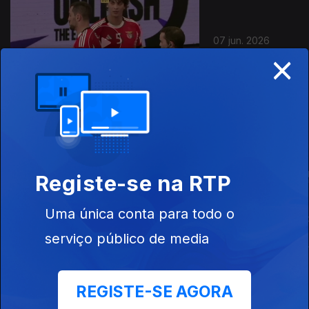
07 jun. 2026
×
Este conteúdo faz parte de Andebol
Registe-se na RTP
Uma única conta para todo o
Andebol
Andebol Feminino:
Andebol: EH
Masculino: Final da
Final da Taça de
Campeonato
serviço público de media
Taça de Portugal
Portugal (Almeida
Europa de A
(Sporting CP x SL
Garret x SL
Masculino
Benfica)
Benfica)
REGISTE-SE AGORA