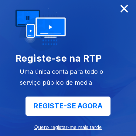
×
Dinamarca x
Portugal
903633
Ep. 31
20 jan. 2026
Registe-se na RTP
Polónia x Itália
Uma única conta para todo o
serviço público de media
Ep. 30
20 jan. 2026
REGISTE-SE AGORA
Macedónia do
Norte x
Roménia
Quero registar-me mais tarde