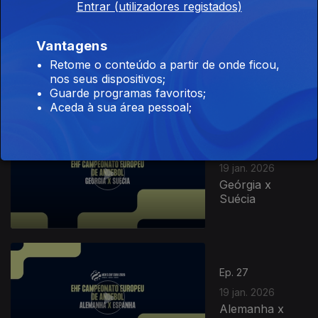
Entrar (utilizadores registados)
Ep. 29
Vantagens
20 jan. 2026
Montenegro x
Retome o conteúdo a partir de onde ficou,
Suíça
nos seus dispositivos;
Guarde programas favoritos;
Aceda à sua área pessoal;
Ep. 28
19 jan. 2026
Geórgia x
Suécia
Ep. 27
19 jan. 2026
Alemanha x