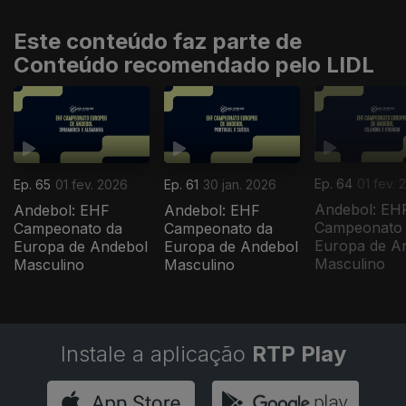
Este conteúdo faz parte de
Conteúdo recomendado pelo LIDL
Ep. 64
01 fev. 
Ep. 65
01 fev. 2026
Ep. 61
30 jan. 2026
Andebol: EH
Andebol: EHF
Andebol: EHF
Campeonato
Campeonato da
Campeonato da
Europa de A
Europa de Andebol
Europa de Andebol
Masculino
Masculino
Masculino
Instale a aplicação
RTP Play