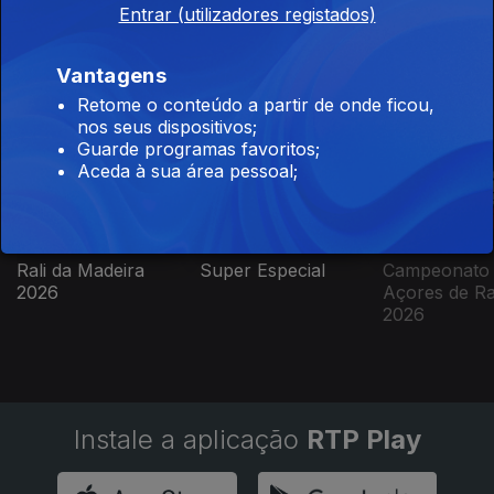
Entrar (utilizadores registados)
Vantagens
Retome o conteúdo a partir de onde ficou,
Este conteúdo faz parte de Rally
nos seus dispositivos;
Guarde programas favoritos;
Aceda à sua área pessoal;
Rali da Madeira
Super Especial
Campeonato
2026
Açores de Ral
2026
Instale a aplicação
RTP Play