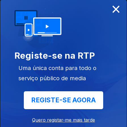
×
Ep. 3
30 jul. 2025
Registe-se na RTP
Uma única conta para todo o
Ep. 2
29 jul. 2025
serviço público de media
REGISTE-SE AGORA
867258
Quero registar-me mais tarde
Ep. 1
28 jul. 2025