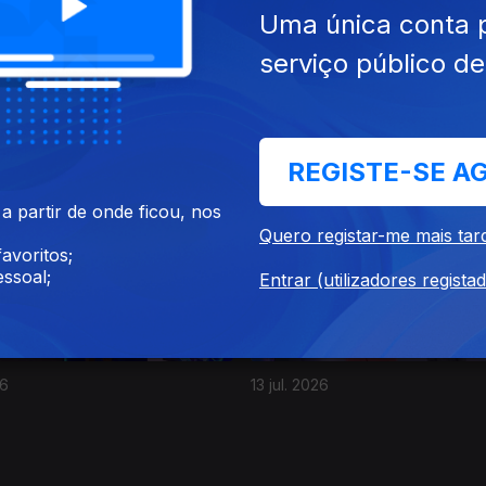
Uma única conta 
serviço público d
26
17 jul. 2026
REGISTE-SE A
 partir de onde ficou, nos
AS
4 DIAS
Quero registar-me mais tar
avoritos;
ssoal;
Entrar (utilizadores regista
26
13 jul. 2026