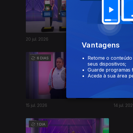
20 jul. 2026
18 jul. 20
Vantagens
942048
Retome o conteúdo a
6 DIAS
5 DI
seus dispositivos;
Guarde programas f
Aceda à sua área pe
15 jul. 2026
14 jul. 20
941705
1 DIA