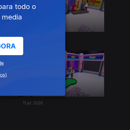
para todo o
e media
16 jul. 2026
GORA
2 DIAS
de
dos)
11 jul. 2026