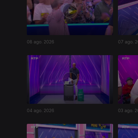
08 ago. 2026
07 ago. 
04 ago. 2026
03 ago. 
944872