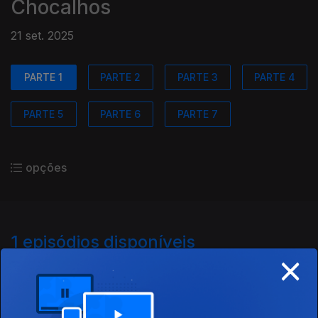
Chocalhos
21 set. 2025
PARTE 1
PARTE 2
PARTE 3
PARTE 4
PARTE 5
PARTE 6
PARTE 7
opções
1
episódios disponíveis
×
876886