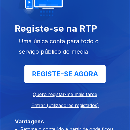
21 set. 2025
Registe-se na RTP
Uma única conta para todo o
serviço público de media
Instale a aplicação
RTP Play
REGISTE-SE AGORA
Disponível para iOS, Android, Apple TV, Android TV e
Quero registar-me mais tarde
CarPlay
Entrar (utilizadores registados)
Vantagens
Retome o conteúdo a partir de onde ficou,