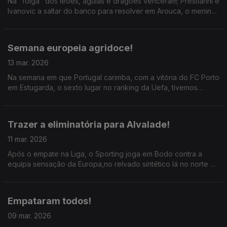
Na "folga" dos leões, águias e dragões venceram; Prestianni e
Ivanovic a saltar do banco para resolver em Arouca, o menino
Pietuszewski mais uma vez em grande no Dragão; ainda as 100
assistências de Bruno Fernandes.
Semana europeia agridoce!
13 mar. 2026
Na semana em que Portugal carimba, com a vitória do FC Porto
em Estugarda, o sexto lugar no ranking da Uefa, tivemos
também duas péssimas exibições: a derrota do Sporting em
Bodo e do SC Braga em Budapeste.
Trazer a eliminatória para Alvalade!
11 mar. 2026
Após o empate na Liga, o Sporting joga em Bodo contra a
equipa sensação da Europa,no relvado sintético lá no norte da
Noruega; ainda o descalabro do Tottenham em Madrid.
Empataram todos!
09 mar. 2026