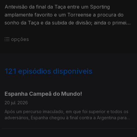
Antevisão da final da Taça entre um Sporting
amplamente favorito e um Torreense a procura do
sonho da Taça e da subida de divisão; ainda o primeiro
campeonato saudita de Cristiano Ronaldo, com a ajuda
de JJ e João Félix.
opções
121
episódios disponíveis
938851
932077
924621
917730
910726
905206
899045
892642
886593
879563
Espanha Campeã do Mundo!
20 jul. 2026
Após um percurso imaculado, em que foi superior e todos os
adversários, Espanha chegou à final contra a Argentina para
dominar por completo e vencer; foi um Mundial espetacular,
nas bancadas e nos relvados.