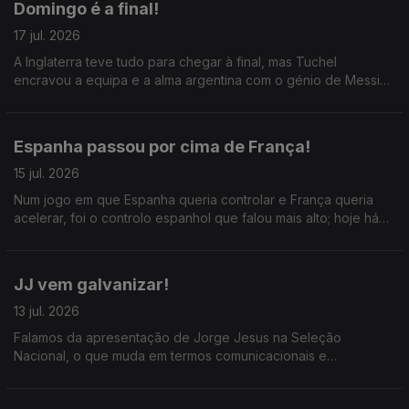
Domingo é a final!
17 jul. 2026
A Inglaterra teve tudo para chegar à final, mas Tuchel
encravou a equipa e a alma argentina com o génio de Messi
deu a volta; na final teremos uma Espanha de controlo contra
uma Argentina de rasgo.
Espanha passou por cima de França!
15 jul. 2026
Num jogo em que Espanha queria controlar e França queria
acelerar, foi o controlo espanhol que falou mais alto; hoje há
um histórico e escaldante Argentina x Ingl
JJ vem galvanizar!
13 jul. 2026
Falamos da apresentação de Jorge Jesus na Seleção
Nacional, o que muda em termos comunicacionais e
futebolísticos; ainda a antevisão das meias-finais do Mundial.