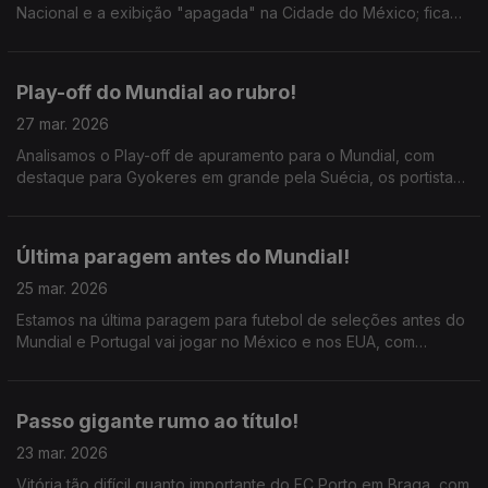
Nacional e a exibição "apagada" na Cidade do México; fica
uma certeza para o Mundial: Vitinha, João Neves e Bruno
Fernandes têm que jogar juntos.
Play-off do Mundial ao rubro!
27 mar. 2026
Analisamos o Play-off de apuramento para o Mundial, com
destaque para Gyokeres em grande pela Suécia, os portistas
polacos a seguir em frente e o trio "português" da Dinamarca
a confirmar o favoritismo.
Última paragem antes do Mundial!
25 mar. 2026
Estamos na última paragem para futebol de seleções antes do
Mundial e Portugal vai jogar no México e nos EUA, com
destaque para Paulinho, Horta, e Mateus Fernandes; ainda a
despedida de Salah do Liverpool.
Passo gigante rumo ao título!
23 mar. 2026
Vitória tão difícil quanto importante do FC Porto em Braga, com