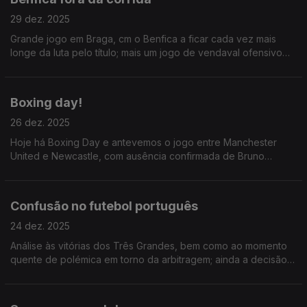
29 dez. 2025
Grande jogo em Braga, cm o Benfica a ficar cada vez mais
longe da luta pelo título; mais um jogo de vendaval ofensivo
do Sporting e de Suaréz; ainda a primeira vitória de sempre de
Moçambique na CAN.
Boxing day!
26 dez. 2025
Hoje há Boxing Day e antevemos o jogo entre Manchester
United e Newcastle, com ausência confirmada de Bruno
Fernandes; Ainda o SC Braga x Benfica de domingo e a
habitual atualização da CAN 2025.
Confusão no futebol português
24 dez. 2025
Análise às vitórias dos Três Grandes, bem como ao momento
quente de polémica em torno da arbitragem; ainda a decisão
inexplicável da FPF em relação ao Caldas SC x SC Braga; e a
atualização habitual da CAN 2025.