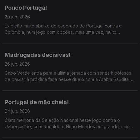
Pouco Portugal
29 jun. 2026
Exibição muito abaixo do esperado de Portugal contra a
Colômbia, num jogo com opções, mais uma vez, muito
questionáveis, de Roberto Martínez; faltou João Neves e
houve muito Diogo Costa.
Madrugadas decisivas!
26 jun. 2026
Cabo Verde entra para a última jornada com séries hipóteses
de passar à próxima fase nesse duelo com a Arábia Saudita;
Portugal tem que vencer a Colômbia para passar em primeiro
ou empatar e passar em segundo.
Portugal de mão cheia!
24 jun. 2026
Clara melhoria da Seleção Nacional neste jogo contra o
Uzbequistão, com Ronaldo e Nuno Mendes em grande, mas
acima de tudo uma evidente melhoria coletiva; a entrada de
Rúben Dias e João Félix fez toda a diferença.