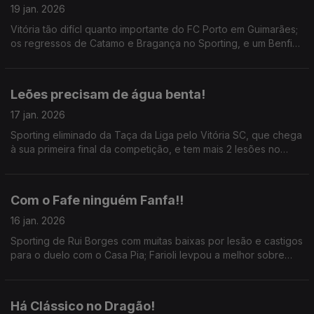
19 jan. 2026
Vitória tão difícl quanto importante do FC Porto em Guimarães;
os regressos de Catamo e Bragança no Sporting, e um Benfica
mais ofensivo em Vila do Conde; ainda Senegal vencedor da
CAN numa final bizarra.
Leões precisam de água benta!
17 jan. 2026
Sporting eliminado da Taça da Liga pelo Vitória SC, que chega
à sua primeira final da competição, e tem mais 2 lesões no
cardápio; ainda o Benfica x SC Braga de hoje e o ponto de
situação da CAN.
Com o Fafe ninguém Fanfa!!
16 jan. 2026
Sporting de Rui Borges com muitas baixas por lesão e castigos
para o duelo com o Casa Pia; Farioli levpou a melhor sobre
Mourinho e dragões seguem em frente; aindaa festa da Taça
com o Toreense e o Fafe!
Há Clássico no Dragão!