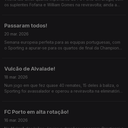
os suplentes Fofana e William Gomes na reviravolta; ainda a
vitória contundente do Sporting em Alverca.
Passaram todos!
20 mar. 2026
Semana europeia perfeita para as equipas portuguesas, com
o Sporting a apurar-se para os quartos de final da Champions,
SC Braga e FC Porto quartos da Liga Europa; ainda sugestões
para Roberto Martinez.
Vulcão de Alvalade!
18 mar. 2026
Num jogo em que fez quase 40 remates, 15 deles à baliza, o
Sporting foi avassalador e operou a reviravolta na eliminatória
numa noite épica em Alvalade e que marca a grande
campanha da equipa de Rui Borges.
FC Porto em alta rotação!
16 mar. 2026