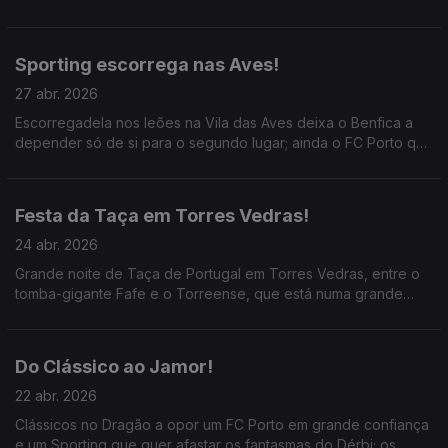
Neves; ainda o jogo muito importante entre o Sporting e
Tondela para o segundo lugar e a manutenção.
Sporting escorrega nas Aves!
27 abr. 2026
Escorregadela nos leões na Vila das Aves deixa o Benfica a
depender só de si para o segundo lugar; ainda o FC Porto que
está com uma mão no troféu do campeonato e o Marítimo qe
garantiu a subida!
Festa da Taça em Torres Vedras!
24 abr. 2026
Grande noite de Taça de Portugal em Torres Vedras, entre o
tomba-gigante Fafe e o Torreense, que está numa grande
época na luta pela subida e na final do Jamor; ainda o
polémico e "cinzento" clássico do Dragão.
Do Clássico ao Jamor!
22 abr. 2026
Clássicos no Dragão a opor um FC Porto em grande confiança
e um Sporting que quer afastar os fantasmas do Dérbi; os