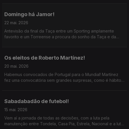
o descalabro do Sporting.
Domingo há Jamor!
22 mai. 2026
Antevisão da final da Taça entre um Sporting amplamente
favorito e um Torreense a procura do sonho da Taça e da
subida de divisão; ainda o primeiro campeonato saudita de
Cristiano Ronaldo, com a ajuda de JJ e João Félix.
Os eleitos de Roberto Martínez!
20 mai. 2026
Habemus convocados de Portugal para o Mundial! Martínez
fez uma convocatória sem grandes surpresas, como é hábito;
destaque para a chamada de Samu Costa e as ausências de
Palhinha e Horta.
Sabadabadão de futebol!
15 mai. 2026
Vem aí a jornada de todas as decisões, com a luta pela
manutenção entre Tondela, Casa Pia, Estrela, Nacional e a luta