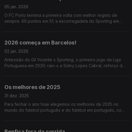
05 jan. 2026
O FC Porto termina a primeira volta com melhor registo de
sempre: 49 pontos em 51; a escorregadela do Sporting em
Barcelos e a estreia de Lopes Cabral na vitória do Benfica;
Ainda um momento de Amorim no Man United.
2026 começa em Barcelos!
02 jan. 2026
Antevisão do Gil Vicente x Sporting, o primeiro jogo da Liga
Portuguesa em 2026; raio-x a Sidny Lopes Cabral, reforço do
Benfica; e ainda o ponto de situação da CAN 2025.
Os melhores de 2025
31 dez. 2025
Para fechar o ano hoje elegemos os melhores de 2025 no
mundo do futebol português e do futebol em português, com
alguns destaques coletivos e individuais
Benfica fora da corrida