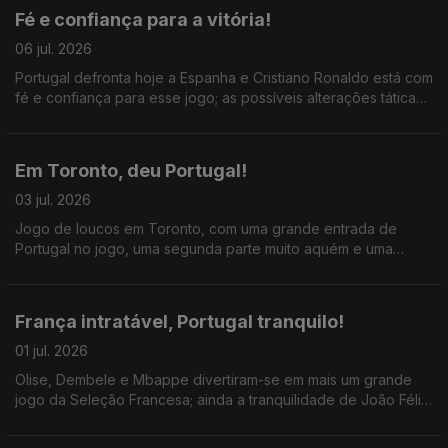
Fé e confiança para a vitória!
06 jul. 2026
Portugal defronta hoje a Espanha e Cristiano Ronaldo está com
fé e confiança para esse jogo; as possíveis alterações táticas
de Martinez e o duelo Lamine Yamal x Nuno Mendes.
Em Toronto, deu Portugal!
03 jul. 2026
Jogo de loucos em Toronto, com uma grande entrada de
Portugal no jogo, uma segunda parte muito aquém e uma
entrada fulgurante e decisiva de Gonçalo Ramos; Diogo Costa
MVP!
França intratável, Portugal tranquilo!
01 jul. 2026
Olise, Dembele e Mbappe divertiram-se em mais um grande
jogo da Seleção Francesa; ainda a tranquilidade de João Félix
na antevisão desse Portugual x Croácia.