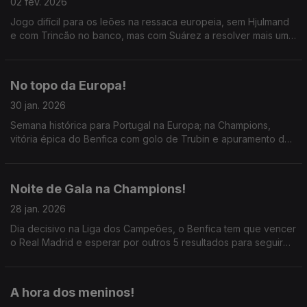
02 fev. 2026
Jogo difícil para os leões na ressaca europeia, sem Hjulmand
e com Trincão no banco, mas com Suárez a resolver mais uma
vez; em Tondela houve muito benfica, mas pouca pontaria;
ainda o ótimo mercado do FC Porto.
No topo da Europa!
30 jan. 2026
Semana histórica para Portugal na Europa; na Champions,
vitória épica do Benfica com golo de Trubin e apuramento do
Sporting para o Top 8 no último minuto; ainda Braga e Porto a
conseguirem o Top 8 na Liga da Europa.
Noite de Gala na Champions!
28 jan. 2026
Dia decisivo na Liga dos Campeões, o Benfica tem que vencer
o Real Madrid e esperar por outros 5 resultados para seguir
para o Play-Off; o Sporting vai ao País Basco com a esperança
do apuramento directo no top 8.
A hora dos meninos!