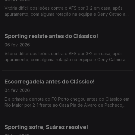
Vitória difícil dos leões contra o AFS por 3-2 em casa, após
apuramento, com alguma rotação na equipa e Geny Catmo a
entrar para decidir; ainda o lançamento do Clássico Porto x
Sporting.
Sporting resiste antes do Clássico!
06 fev. 2026
Vitória difícil dos leões contra o AFS por 3-2 em casa, após
apuramento, com alguma rotação na equipa e Geny Catmo a
entrar para decidir; ainda o lançamento do Clássico Porto x
Sporting.
Escorregadela antes do Clássico!
04 fev. 2026
E a primeira derrota do FC Porto chegou antes do Clássico em
Rio Maior por 2-1 frente ao Casa Pia de Álvaro de Pacheco;
ainda as meias-finais da Taça de Portugal que começam hoje
com o Fafe x Torreense.
Sporting sofre, Suárez resolve!