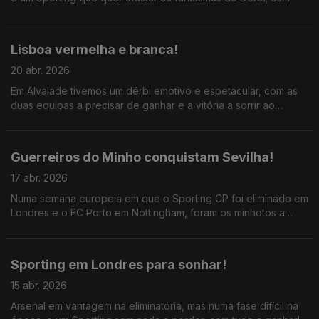
leões têm vantagem de um golo, os dragões têm que assumir
as despesas do jogo.
Lisboa vermelha e branca!
20 abr. 2026
Em Alvalade tivemos um dérbi emotivo e espetacular, com as
duas equipas a precisar de ganhar e a vitória a sorrir ao
Benfica; Mourinho com mais opções para mexer do que Rui
Borges; o FC Porto sorri na liderança.
Guerreiros do Minho conquistam Sevilha!
17 abr. 2026
Numa semana europeia em que o Sporting CP foi eliminado em
Londres e o FC Porto em Nottingham, foram os minhotos a
salvar Portugal; grande remontada do SC Braga em Sevilha,
liderado por Ricardo Horta!
Sporting em Londres para sonhar!
15 abr. 2026
Arsenal em vantagem na eliminatória, mas numa fase difícil na