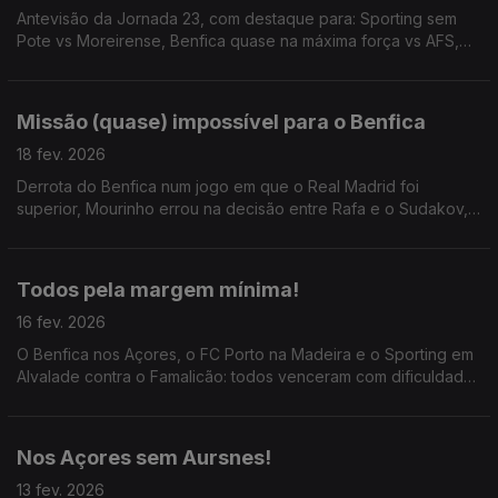
Antevisão da Jornada 23, com destaque para: Sporting sem
Pote vs Moreirense, Benfica quase na máxima força vs AFS,
FC Porto vs Rio Ave já a saber os outros resultados; ainda o
Estoril x Gil Vicente e o Dérbi do Minho!
Missão (quase) impossível para o Benfica
18 fev. 2026
Derrota do Benfica num jogo em que o Real Madrid foi
superior, Mourinho errou na decisão entre Rafa e o Sudakov,
e os encarnados foram claramente prejudicados pela
arbitragem; abordamos ainda o caso de racismo.
Todos pela margem mínima!
16 fev. 2026
O Benfica nos Açores, o FC Porto na Madeira e o Sporting em
Alvalade contra o Famalicão: todos venceram com dificuldade
e pela margem mínima. O fantástico momento de Paulo
Fonseca no Lyon, com 13 vitórias consecutivas.
Nos Açores sem Aursnes!
13 fev. 2026