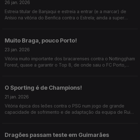
26 jan. 2026
Estreia titular de Banjaqui e estreia a entrar (e a marcar) de
Anísio na vitória do Benfica contra o Estrela; ainda a super
forma de Suárez a dar duas vitórias ao Sporting esta semana.
Muito Braga, pouco Porto!
23 jan. 2026
Vitória muito importante dos bracarenses contra o Nottinggham
Forest, quase a garantir o Top 8, de onde saiu o FC Porto,
com mais uma exibição cinzenta, agora no empate em Plzen;
ainda o Benfica quase fora da Champions.
O Sporting é de Champions!
21 jan. 2026
Vitória épica dos leões contra o PSG num jogo de grande
capacidade de sofrimento e de adaptação da equipa de Rui
Borges; o Benfica, com Bruma de volta, tem que pontuar em
Turim para sonhar com o apuramento.
Dragões passam teste em Guimarães