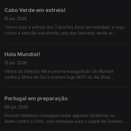
Cabo Verde em estreia!
15 jun. 2026
Temos hoje a estreia dos Tubarões Azuis em mundiais, e logo
contra a seleção espanhola, uma das favoritas; ainda as
goleadas de EUA, Alemanha e Suécia e as grandes surpresas
Qatar e Austrália.
Hola Mundial!
12 jun. 2026
Vitória da Seleção Mexicana na inauguração do Mundial
contra a África do Sul e tivemos logo MVP do dia (Raúl
Jiménez) e Barrete do dia (Sithole), num jogo com três
expulsões; ainda a vitória da Coreia do Sul.
Portugal em preparação
08 jun. 2026
Roberto Martínez conseguiu testar algumas dinâmicas no
duelo contra o Chile, com destaque para o papel de Guedes e
dupla Bernardo-Bruno como opção; ainda o Mourinho no Real