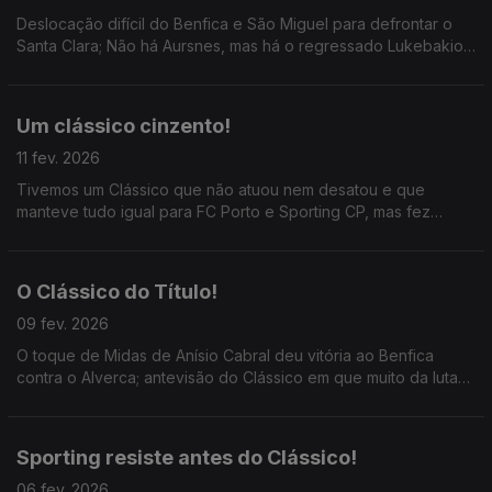
Deslocação difícil do Benfica e São Miguel para defrontar o
Santa Clara; Não há Aursnes, mas há o regressado Lukebakio;
ainda a história da União Desportiva de Leira para a cidade e
região.
Um clássico cinzento!
11 fev. 2026
Tivemos um Clássico que não atuou nem desatou e que
manteve tudo igual para FC Porto e Sporting CP, mas fez
aproximar o Benfica; ainda o adepto do Manchester United
que não corta o cabelo.
O Clássico do Título!
09 fev. 2026
O toque de Midas de Anísio Cabral deu vitória ao Benfica
contra o Alverca; antevisão do Clássico em que muito da luta
pelo título se decidirá, entre a melhor defesa (o FC Porto) e o
melhor ataque (Sporting CP).
Sporting resiste antes do Clássico!
06 fev. 2026