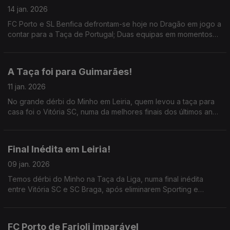
14 jan. 2026
FC Porto e SL Benfica defrontam-se hoje no Dragão em jogo a
contar para a Taça de Portugal; Duas equipas em momentos
distintos, Mourinho a puxar dos galões e Farioli à espera de
um Benfica mais agressivo.
A Taça foi para Guimarães!
11 jan. 2026
No grande dérbi do Minho em Leiria, quem levou a taça para
casa foi o Vitória SC, numa da melhores finais dos últimos anos
em Portugal, com muito futebol e emoção; ainda a atualização
da CAN com as meias-finais.
Final Inédita em Leiria!
09 jan. 2026
Temos dérbi do Minho na Taça da Liga, numa final inédita
entre Vitória SC e SC Braga, após eliminarem Sporting e
Benfica; abordamos as declarações de Mourinho e ainda o
despedimento de Rúben Amorim.
FC Porto de Farioli imparável