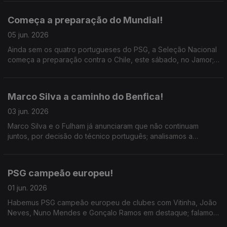
Madrid.
Começa a preparação do Mundial!
05 jun. 2026
Ainda sem os quatro portugueses do PSG, a Seleção Nacional
começa a preparação contra o Chile, este sábado, no Jamor;
ainda o Roland Garros 2026 cheio de surpresas!
Marco Silva a caminho do Benfica!
03 jun. 2026
Marco Silva e o Fulham já anunciaram que não continuam
juntos, por decisão do técnico português; analisamos a
carreira do treinador português e o que pode acrescentar se
assinar pelo Benfica.
PSG campeão europeu!
01 jun. 2026
Habemus PSG campeão europeu de clubes com Vitinha, João
Neves, Nuno Mendes e Gonçalo Ramos em destaque; falamos
sobre a solidez do Arsenal e a magia parisiense, com selo