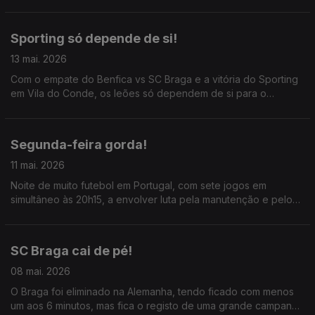
pelo acesso à Liga dos Campeões entre Sporting e Benfica.
Sporting só depende de si!
13 mai. 2026
Com o empate do Benfica vs SC Braga e a vitória do Sporting
em Vila do Conde, os leões só dependem de si para o
segundo lugar; Mourinho não ajudou a equipa na segunda
parte, para Rui Borges a equipa recuperou mentalmente
Segunda-feira gorda!
11 mai. 2026
Noite de muito futebol em Portugal, com sete jogos em
simultâneo às 20h15, a envolver luta pela manutenção e pelos
lugares europeus; principal destaque ao Benfica x Braga, o
jogo grande da jornada.
SC Braga cai de pé!
08 mai. 2026
O Braga foi eliminado na Alemanha, tendo ficado com menos
um aos 6 minutos, mas fica o registo de uma grande campanha