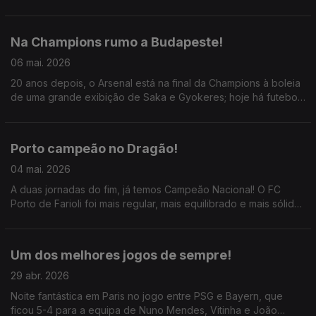
europeia da equipa de Carlos Vicens; ainda o porquê de
termos 7 jogos da Liga na próxima 2ª feira.
Na Champions rumo a Budapeste!
06 mai. 2026
20 anos depois, o Arsenal está na final da Champions à boleia
de uma grande exibição de Saka e Gyokeres; hoje há futebol
champanhe em Munique com esse duelo entre Bayern e PSG,
os grandes favoritos a levantar a Taça.
Porto campeão no Dragão!
04 mai. 2026
A duas jornadas do fim, já temos Campeão Nacional! O FC
Porto de Farioli foi mais regular, mais equilibrado e mais sólido
do que os rivais; preparou melhor a época e atacou melhor
nos mercados de transferências.
Um dos melhores jogos de sempre!
29 abr. 2026
Noite fantástica em Paris no jogo entre PSG e Bayern, que
ficou 5-4 para a equipa de Nuno Mendes, Vitinha e João