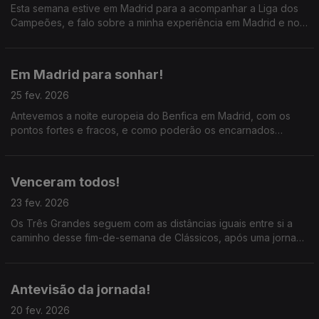
Esta semana estive em Madrid para a acompanhar a Liga dos
Campeões, e falo sobre a minha experiência em Madrid e no
Santiago Bernabéu; ainda a análise À exibição dos
encarnados.
Em Madrid para sonhar!
25 fev. 2026
Antevemos a noite europeia do Benfica em Madrid, com os
pontos fortes e fracos, e como poderão os encarnados
conseguir o impossível no Bernabéu; ainda as previsões para
os outros jogos do Play-Off.
Venceram todos!
23 fev. 2026
Os Três Grandes seguem com as distâncias iguais entre si a
caminho desse fim-de-semana de Clássicos, após uma jornada
com exibições de grande qualidade; destaque ainda para o
dérbi do Minho e o Estoril x Gil Vicente.
Antevisão da jornada!
20 fev. 2026