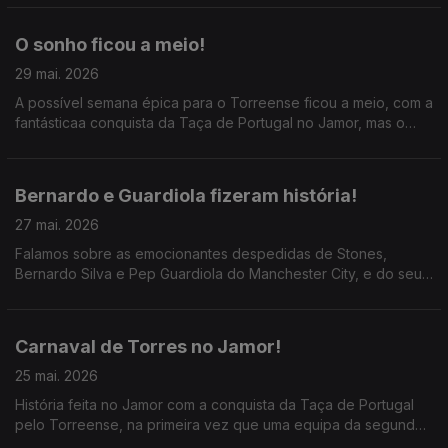
português.
O sonho ficou a meio!
29 mai. 2026
A possível semana épica para o Torreense ficou a meio, com a
fantásticaa conquista da Taça de Portugal no Jamor, mas o
objetivo da subida a não ser alcançado; consegue a
manutenção o Casa Pia, na despedida de José Fonte.
Bernardo e Guardiola fizeram história!
27 mai. 2026
Falamos sobre as emocionantes despedidas de Stones,
Bernardo Silva e Pep Guardiola do Manchester City, e do seu
legado; ainda a final da Conference League.
Carnaval de Torres no Jamor!
25 mai. 2026
História feita no Jamor com a conquista da Taça de Portugal
pelo Torreense, na primeira vez que uma equipa da segunda
divisão vence a prova Rainha; a semana histórica de Stopira e