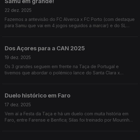
Samu em grande!
22 dez. 2025
Fazemos a antevisão do FC Alverca x FC Porto (com destaque
para Samu que vai em 4 jogos seguidos a marcar) e do SL
Benfica x Famalicão; ainda uma viagem por Marrocos para a
CAN e pelo Brasil para a Copa do Brasil.
Dos Açores para a CAN 2025
19 dez. 2025
Os 3 grandes seguem em frente na Taça de Portugal e
tivemos que abordar o polémico lance do Santa Clara x
Sporting; ainda o lançamento da CAN 2025 que começa
domingo, com sede em Marrocos.
Duelo histórico em Faro
17 dez. 2025
Vem aí a Festa da Taça e há um duelo com muita história em
Faro, entre Farense e Benfica; Silas foi treinado por Mourinho,
que está fã de Pavlidis; ainda a injustiça da FIFA para com João
Neves.