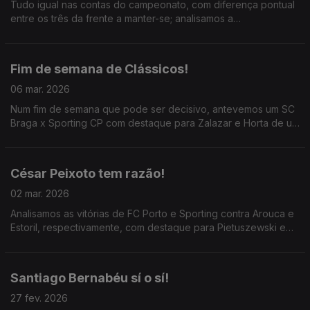
Tudo igual nas contas do campeonato, com diferença pontual
entre os três da frente a manter-se; analisamos a
superioridade de Farioli na Luz e a marcha atrás de Rui Borges
em Braga.
Fim de semana de Clássicos!
06 mar. 2026
Num fim de semana que pode ser decisivo, antevemos um SC
Braga x Sporting CP com destaque para Zalazar e Horta de um
lado, Morita e Maxi do outro; ainda o duelo tático Mourinho x
Farioli no SL Benfica x FC Porto.
César Peixoto tem razão!
02 mar. 2026
Analisamos as vitórias de FC Porto e Sporting contra Arouca e
Estoril, respectivamente, com destaque para Pietuszewski e
Luíz Suarez; ainda a antevisão do Gil Vicente x Benfica com as
queixas, justas, de César Peixoto.
Santiago Bernabéu sí o sí!
27 fev. 2026