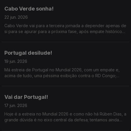
Cabo Verde sonha!
22 jun. 2026
Cabo Verde vai para a terceira jornada a depender apenas de
si para se apurar para a próxima fase, após empate histórico
com grandes golos de Kevin Pina e Hélio Varela; Portugal joga
amanhã e é para ganhar ou ganhar.
Portugal desilude!
19 jun. 2026
Má estreia de Portugal no Mundial 2026, com um empate e,
acima de tudo, uma péssima exibição contra o RD Congo;
Roberto Martínez não consegue potenciar coletivamente os
melhores jogadores da equipa.
Vai dar Portugal!
17 jun. 2026
Hoje é a estreia no Mundial 2026 e como não há Rúben Dias, a
grande dúvida é no eixo central da defesa; tentamos ainda
perceber quem jogará no ataque com Cristiano Ronaldo.