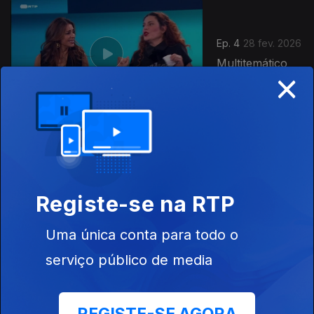
Ep. 4
28 fev. 2026
Multitemático
×
Ep. 3
21 fev. 2026
Portugal Mais
ou Menos
Registe-se na RTP
Uma única conta para todo o
902891
serviço público de media
Ep. 2
24 jan. 2026
Casinos e