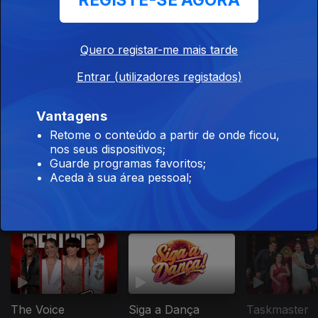
REGISTE-SE AGORA
Apostas Online
Quero registar-me mais tarde
Ep. 1
17 jan. 2026
Entrar (utilizadores registados)
Pode ou Não
Pode?
Vantagens
Liberdade de
Retome o conteúdo a partir de onde ficou,
Expressão
nos seus dispositivos;
Guarde programas favoritos;
Aceda à sua área pessoal;
Este conteúdo faz parte de Para
toda a família
The Voice
Siga a Dança
Taskmaster