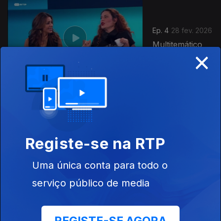
Ep. 4
28 fev. 2026
Multitemático
×
Ep. 3
21 fev. 2026
Portugal Mais
ou Menos
Registe-se na RTP
Uma única conta para todo o
902891
serviço público de media
Ep. 2
24 jan. 2026
Casinos e