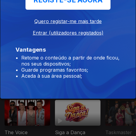
REGISTE-SE AGORA
Apostas Online
Quero registar-me mais tarde
Ep. 1
17 jan. 2026
Entrar (utilizadores registados)
Pode ou Não
Pode?
Vantagens
Liberdade de
Retome o conteúdo a partir de onde ficou,
Expressão
nos seus dispositivos;
Guarde programas favoritos;
Aceda à sua área pessoal;
Este conteúdo faz parte de Para
toda a família
The Voice
Siga a Dança
Taskmaster