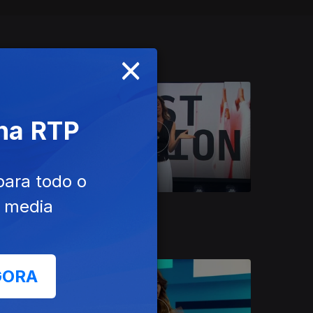
×
 na RTP
para todo o
e media
Ep. 5
07 mar. 2026
Fast Fashion
GORA