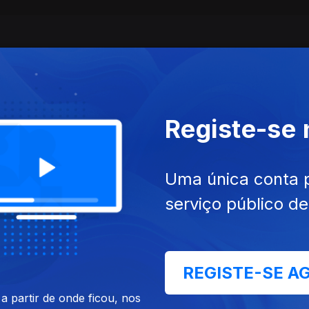
Registe-se
Uma única conta 
serviço público d
mar. 2026
Ep. 6
14 mar. 2026
 da Inteligência Artificial
Perguntas do Público
REGISTE-SE A
 partir de onde ficou, nos