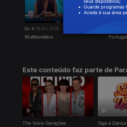
seus dispositivos;
Guarde programas f
Aceda à sua área pe
Ep. 4
28 fev. 2026
Ep. 3
21 f
Multitemático
Portuga
Este conteúdo faz parte de Para
The Voice Gerações
Siga a Dança