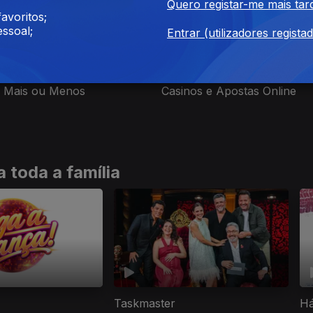
Quero registar-me mais tar
avoritos;
ssoal;
Entrar (utilizadores regista
ev. 2026
Ep. 2
24 jan. 2026
l Mais ou Menos
Casinos e Apostas Online
 toda a família
Taskmaster
Há