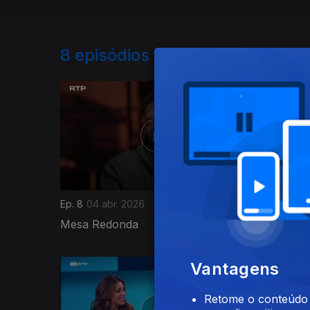
8
episódios disponíveis
Ep. 8
04 abr. 2026
Ep. 7
28 
Mesa Redonda
Novidades
902891
Vantagens
Retome o conteúdo a