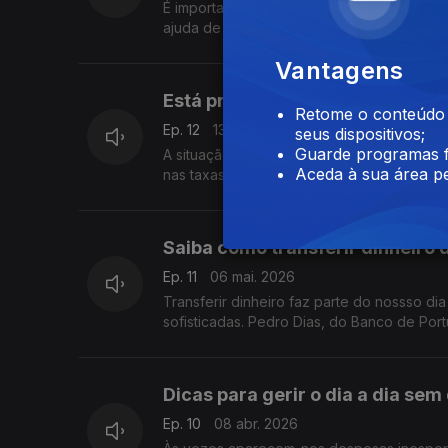
É importante ver com regularidade os movi
ajuda de Pedro Dias, do Banco de Portuga
Vantagens
Está preparado para o aumento n
Retome o conteúdo a
Ep. 12
13 mai. 2026
seus dispositivos;
Guarde programas f
A situação internacional tem provocado o
Aceda à sua área pe
nas taxas de juro. Saiba como se preparar
Saiba como transferir dinheiro
Ep. 11
06 mai. 2026
Transferir dinheiro faz parte do nossso di
sofisticadas. Pedro Dias, do Banco de Port
Dicas para gerir o dia a dia se
Ep. 10
08 abr. 2026