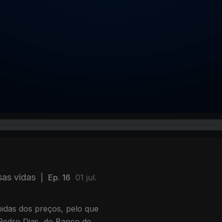
sas vidas
|
Ep. 16
01 jul.
pidas dos preços, pelo que
 Pedro Dias, do Banco de