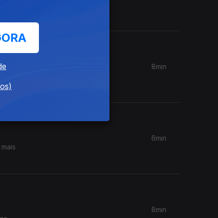
. Com a
GORA
de
8min
 aumentos
dos)
6min
 mais
8min