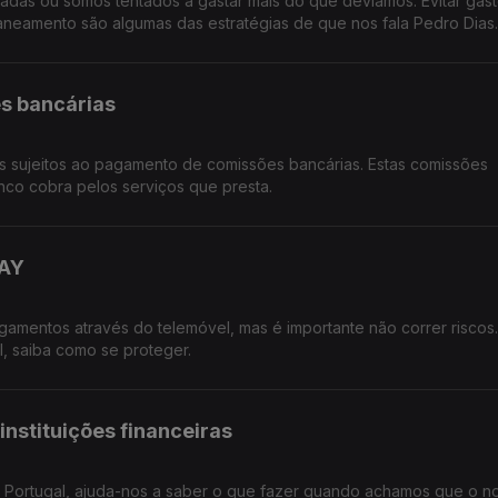
as ou somos tentados a gastar mais do que deviamos. Evitar gas
aneamento são algumas das estratégias de que nos fala Pedro Dias.
s bancárias
 sujeitos ao pagamento de comissões bancárias. Estas comissões
nco cobra pelos serviços que presta.
WAY
agamentos através do telemóvel, mas é importante não correr riscos
, saiba como se proteger.
instituições financeiras
 Portugal, ajuda-nos a saber o que fazer quando achamos que o n