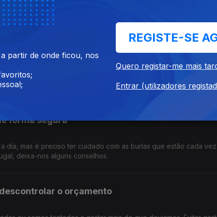
mentos da conta bancária e saber o que fazer em caso de suspeitas
l, perceba quais os procedimentos que deve seguir.
REGISTE-SE A
as taxas de juro do crédito?
 partir de onde ficou, nos
Quero registar-me mais tar
avoritos;
 aumento do preços dos combustíveis e o mais provével é que haja
ssoal;
, com os esclarecimentos de Pedro Dias do Banco de Portugal.
Entrar (utilizadores regista
 de forma segura
a a dia, mas é preciso ter cuidado com as burlas que estão cada vez
ugal, deixa-nos alguns conselhos.
m descontrolar o orçamento