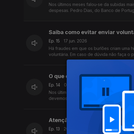
Nos últimos meses falou-se da subidas mai
despesas. Pedro Dias, do Banco de Portuga
Saiba como evitar enviar volunt
Ep. 15
17 jun. 2026
Há fraudes em que os burlões criam uma hi
voluntária. Em caso de dúvida não faça o 
O que é a taxa de esforço nos c
Ep. 14
03 jun. 2026
Nos últimos dias tem-se falado muito sobre
devemos ter em conta, é o que nos explic
Atenção a movimentos não auto
Ep. 13
20 mai. 2026