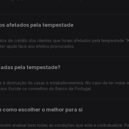
ios afetados pela tempestade
atos de crédito dos clientes que foram afetados pela tempestade "Kr
 ter ajuda face aos efeitos provocados.
icadas pela tempestade?
os à destruição de casas e estabelecimentos. No caso de ter notas 
fora. Escute os conselhos do Banco de Portugal.
e como escolher o melhor para si
nvém analisar bem todas as condições que está a contratualizar. P