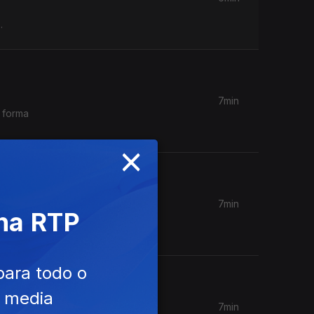
.
7min
 forma
×
7min
 na RTP
e o que
para todo o
e media
7min