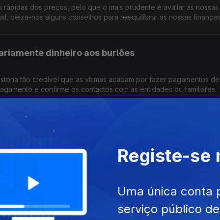
s rápidas dos preços, pelo que o mais prudente é avaliar as nossas
l, deixa-nos alguns conselhos para reequilibrar as nossas finanças
ariamente dinheiro aos burlões
stória tão credível que as vítimas acabam por fazer pagamentos de
pagamento e confirme os contactos com as entidades ou familiares.
réditos à habitação?
Registe-se
 o tema, tendo em conta uma possível revisão dos limites. O que é 
a hoje o Pedro Dias do Banco de Portugal.
Uma única conta 
rizados na conta bancária
serviço público d