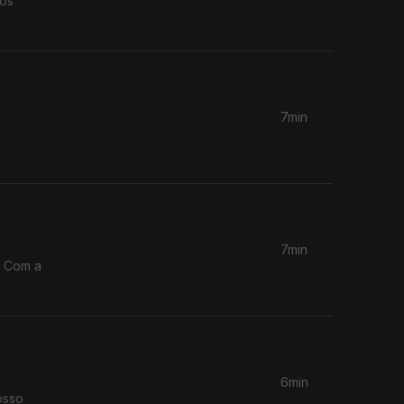
tos
7min
7min
. Com a
6min
osso