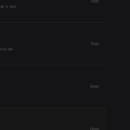
7min
car o seu
7min
anco de
8min
6min