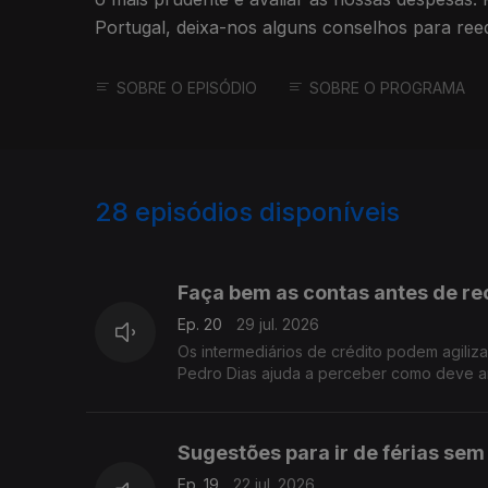
Portugal, deixa-nos alguns conselhos para reeq
finanças.
SOBRE O EPISÓDIO
SOBRE O PROGRAMA
28
episódios disponíveis
919702
892229
885629
Faça bem as contas antes de rec
Ep. 20
29 jul. 2026
Os intermediários de crédito podem agiliz
Pedro Dias ajuda a perceber como deve an
Sugestões para ir de férias sem
Ep. 19
22 jul. 2026