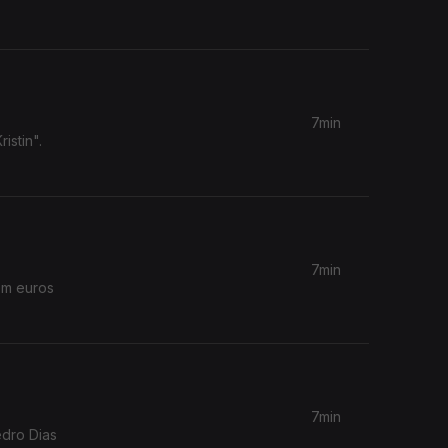
7min
istin".
7min
em euros
7min
edro Dias