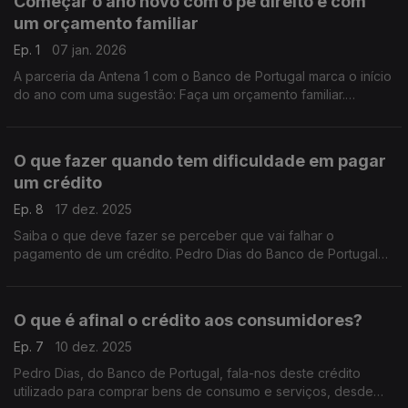
Começar o ano novo com o pé direito e com
um orçamento familiar
Ep. 1
07 jan. 2026
A parceria da Antena 1 com o Banco de Portugal marca o início
do ano com uma sugestão: Faça um orçamento familiar.
Perceba onde está a gastar, como pode organizar o seu
dinheiro e planear as despesas.
O que fazer quando tem dificuldade em pagar
um crédito
Ep. 8
17 dez. 2025
Saiba o que deve fazer se perceber que vai falhar o
pagamento de um crédito. Pedro Dias do Banco de Portugal
deixa-lhe conselhos sobre como lidar com o incumprimento e
as consequências graves de falhar um pagamento.
O que é afinal o crédito aos consumidores?
Ep. 7
10 dez. 2025
Pedro Dias, do Banco de Portugal, fala-nos deste crédito
utilizado para comprar bens de consumo e serviços, desde