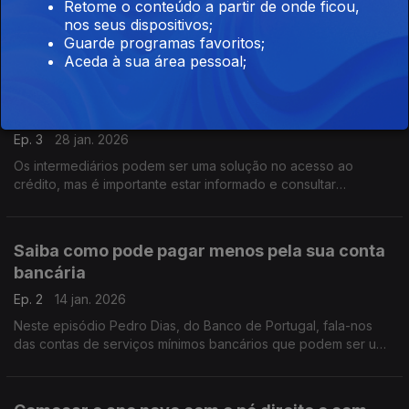
Retome o conteúdo a partir de onde ficou,
Antes de optar por um depósito a prazo convém analisar bem
nos seus dispositivos;
todas as condições que está a contratualizar. Pedro Dias do
Guarde programas favoritos;
Banco de Portugal destaca alguns dos critérios a ter em conta.
Aceda à sua área pessoal;
Cuidados a ter quando se recorre a um
intermediário de crédito
Ep. 3
28 jan. 2026
Os intermediários podem ser uma solução no acesso ao
crédito, mas é importante estar informado e consultar
diferentes propostas antes de assumir qualquer compromisso,
aconselha Pedro Dias do Banco de Portugal.
Saiba como pode pagar menos pela sua conta
bancária
Ep. 2
14 jan. 2026
Neste episódio Pedro Dias, do Banco de Portugal, fala-nos
das contas de serviços mínimos bancários que podem ser uma
solução para alguns dos consumidores. Fique a par desta
alternativa que tem custos mais reduzidos.