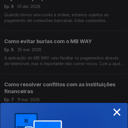
Ep. 9
01 abr. 2026
Quando temos uma conta à ordem, estamos sujeitos ao
pagamento de comissões bancárias. Estas comissões
representam, na prática, o preço que o banco cobra pelos
serviços que presta.
Como evitar burlas com o MB WAY
Ep. 8
25 mar. 2026
A aplicação do MB WAY veio facilitar os pagamentos através
do telemóvel, mas é importante não correr riscos. Com a ajuda
do Pedro Dias, do Banco de Portugal, saiba como se proteger.
Como resolver conflitos com as instituições
financeiras
Ep. 7
11 mar. 2026
×
Neste episódio o Pedro Dias, do Banco de Portugal, ajuda-nos
a saber o que fazer quando achamos que o nosso banco não
está a atuar corretamente.