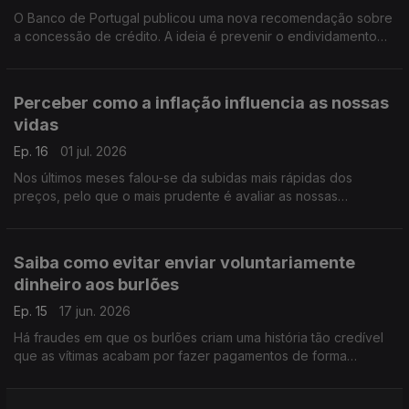
O Banco de Portugal publicou uma nova recomendação sobre
a concessão de crédito. A ideia é prevenir o endividamento
excessivo das famílias. Pedro Dias do Banco de Portugal
esclarece o que muda.
Perceber como a inflação influencia as nossas
vidas
Ep. 16
01 jul. 2026
Nos últimos meses falou-se da subidas mais rápidas dos
preços, pelo que o mais prudente é avaliar as nossas
despesas. Pedro Dias, do Banco de Portugal, deixa-nos
alguns conselhos para reequilibrar as nossas finanças.
Saiba como evitar enviar voluntariamente
dinheiro aos burlões
Ep. 15
17 jun. 2026
Há fraudes em que os burlões criam uma história tão credível
que as vítimas acabam por fazer pagamentos de forma
voluntária. Em caso de dúvida não faça o pagamento e
confirme os contactos com as entidades ou familiares.