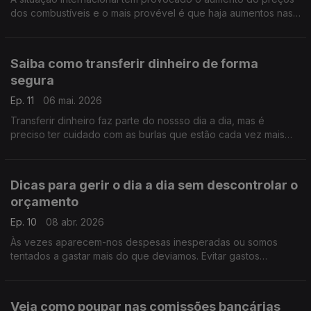
dos combustíveis e o mais provével é que haja aumentos nas
taxas de juro. Saiba como se preparar, com os
esclarecimentos de Pedro Dias do Banco de Portugal.
Saiba como transferir dinheiro de forma
segura
Ep. 11
06 mai. 2026
Transferir dinheiro faz parte do nossso dia a dia, mas é
preciso ter cuidado com as burlas que estão cada vez mais
sofisticadas. Pedro Dias, do Banco de Portugal, deixa-nos
alguns conselhos.
Dicas para gerir o dia a dia sem descontrolar o
orçamento
Ep. 10
08 abr. 2026
Às vezes aparecem-nos despesas inesperadas ou somos
tentados a gastar mais do que deviamos. Evitar gastos
impulsivos, comparar preços ou rever o planeamento são
algumas das estratégias de que nos fala Pedro Dias.
Veja como poupar nas comissões bancárias