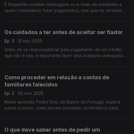
É frequente receber mensagens ou e-mails de entidades a
quem costumamos fazer pagamentos, mas que na verdade
são fraudes. Pedro Dias, do Banco de Portugal, ajuda-nos a
saber como estar alerta.
Os cuidados a ter antes de aceitar ser fiador
Ep. 3
12 nov. 2025
Antes de se responsabilizar pelo pagamento de um crédito
que não é seu, é importante fazer uma avaliação adequada de
toda a situação, ter presente os possiveis cenários e as
consequências.
Como proceder em relação a contas de
familiares falecidos
Ep. 2
05 nov. 2025
Neste episódio Pedro Dias, do Banco de Portugal, explica
passo a passo, como devem proceder os herdeiros para
aceder às informações relativas às contas bancárias de um
familiar que tenha falecido.
O que deve saber antes de pedir um