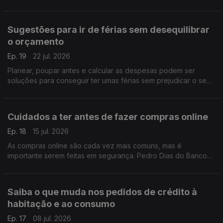
caros. Pedro Dias ajuda a perceber como deve analisar as
vantagens e desvantagens destes intermediários.
Sugestões para ir de férias sem desequilibrar
o orçamento
Ep. 19
22 jul. 2026
Planear, poupar antes e calcular as despesas podem ser
soluções para conseguir ter umas férias sem prejudicar o seu
orçamento familiar. Pedro Dias do Banco de Portugal deixa
mais algumas sugestões.
Cuidados a ter antes de fazer compras online
Ep. 18
15 jul. 2026
As compras online são cada vez mais comuns, mas é
importante serem feitas em segurança. Pedro Dias do Banco
de Portugal, explica quais os cuidados que deve ter e como
proceder para se proteger.
Saiba o que muda nos pedidos de crédito à
habitação e ao consumo
Ep. 17
08 jul. 2026