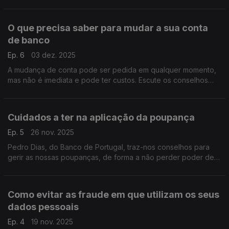
equipamentos para o lar a automóveis e que se distingue do
crédito à habitação. Oiça porquê.
O que precisa saber para mudar a sua conta
de banco
Ep. 6
03 dez. 2025
A mudança de conta pode ser pedida em qualquer momento,
mas não é imediata e pode ter custos. Escute os conselhos
para saber quais os procedimentos que deve seguir.
Cuidados a ter na aplicação da poupança
Ep. 5
26 nov. 2025
Pedro Dias, do Banco de Portugal, traz-nos conselhos para
gerir as nossas poupanças, de forma a não perder poder de
compra. Fique a perceber de que forma pode investir, os
riscos que vai assumir e os cuidados a ter.
Como evitar as fraude em que utilizam os seus
dados pessoais
Ep. 4
19 nov. 2025