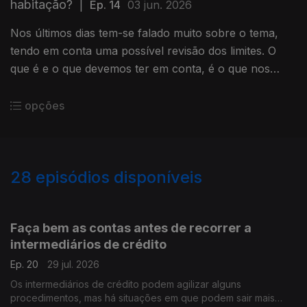
habitação?
|
Ep. 14
03 jun. 2026
Nos últimos dias tem-se falado muito sobre o tema,
tendo em conta uma possível revisão dos limites. O
que é e o que devemos ter em conta, é o que nos
explica hoje o Pedro Dias do Banco de Portugal.
opções
28
episódios disponíveis
919702
892229
885629
Faça bem as contas antes de recorrer a
intermediários de crédito
Ep. 20
29 jul. 2026
Os intermediários de crédito podem agilizar alguns
procedimentos, mas há situações em que podem sair mais