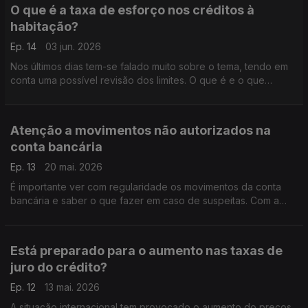
O que é a taxa de esforço nos créditos à
habitação?
Ep. 14
03 jun. 2026
Nos últimos dias tem-se falado muito sobre o tema, tendo em
conta uma possível revisão dos limites. O que é e o que
devemos ter em conta, é o que nos explica hoje o Pedro Dias
do Banco de Portugal.
Atenção a movimentos não autorizados na
conta bancária
Ep. 13
20 mai. 2026
É importante ver com regularidade os movimentos da conta
bancária e saber o que fazer em caso de suspeitas. Com a
ajuda de Pedro Dias, do Banco de Portugal, perceba quais os
procedimentos que deve seguir.
Está preparado para o aumento nas taxas de
juro do crédito?
Ep. 12
13 mai. 2026
A situação internacional tem provocado o aumento do preços