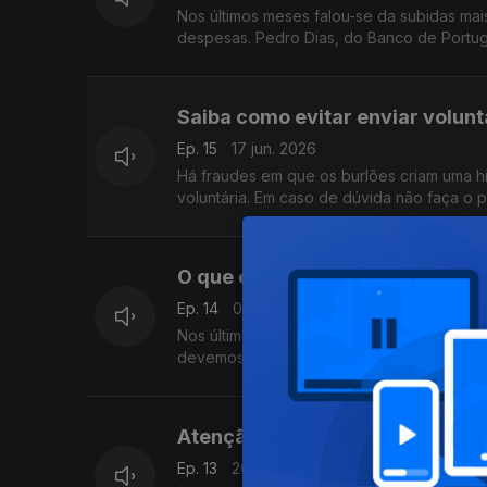
Nos últimos meses falou-se da subidas mai
despesas. Pedro Dias, do Banco de Portuga
Saiba como evitar enviar volunt
Ep. 15
17 jun. 2026
Há fraudes em que os burlões criam uma hi
voluntária. Em caso de dúvida não faça o 
O que é a taxa de esforço nos c
Ep. 14
03 jun. 2026
Nos últimos dias tem-se falado muito sobre
devemos ter em conta, é o que nos explic
Atenção a movimentos não auto
Ep. 13
20 mai. 2026