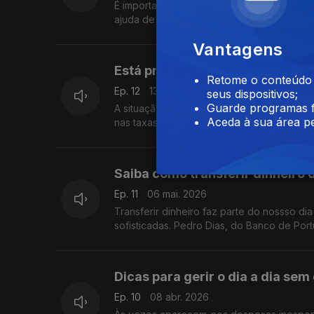
É importante ver com regularidade os movi
ajuda de Pedro Dias, do Banco de Portuga
Vantagens
Está preparado para o aumento n
Retome o conteúdo a
Ep. 12
13 mai. 2026
seus dispositivos;
Guarde programas f
A situação internacional tem provocado o
Aceda à sua área pe
nas taxas de juro. Saiba como se preparar
Saiba como transferir dinheiro
Ep. 11
06 mai. 2026
Transferir dinheiro faz parte do nossso di
sofisticadas. Pedro Dias, do Banco de Port
Dicas para gerir o dia a dia se
Ep. 10
08 abr. 2026