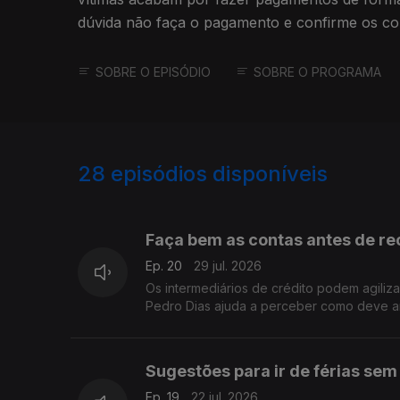
dúvida não faça o pagamento e confirme os co
ou familiares.
SOBRE O EPISÓDIO
SOBRE O PROGRAMA
28
episódios disponíveis
919702
892229
Faça bem as contas antes de rec
Ep. 20
29 jul. 2026
Os intermediários de crédito podem agiliz
Pedro Dias ajuda a perceber como deve an
Sugestões para ir de férias sem
Ep. 19
22 jul. 2026