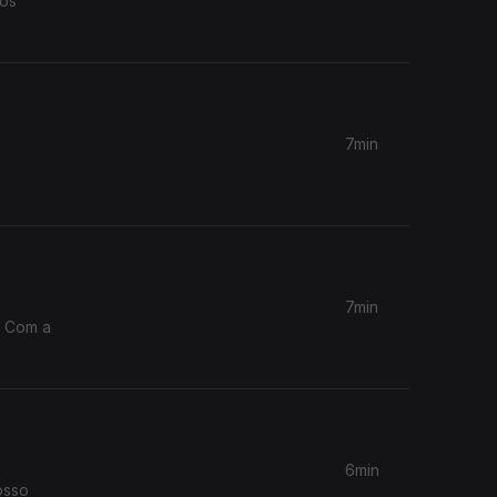
tos
7min
7min
. Com a
6min
osso