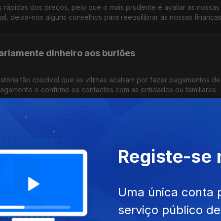
s rápidas dos preços, pelo que o mais prudente é avaliar as nossas
l, deixa-nos alguns conselhos para reequilibrar as nossas finanças
ariamente dinheiro aos burlões
stória tão credível que as vítimas acabam por fazer pagamentos de
pagamento e confirme os contactos com as entidades ou familiares.
réditos à habitação?
Registe-se
 o tema, tendo em conta uma possível revisão dos limites. O que é 
a hoje o Pedro Dias do Banco de Portugal.
Uma única conta 
rizados na conta bancária
serviço público d