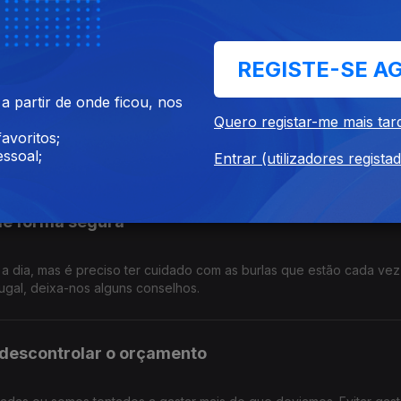
mentos da conta bancária e saber o que fazer em caso de suspeitas
l, perceba quais os procedimentos que deve seguir.
REGISTE-SE A
as taxas de juro do crédito?
 partir de onde ficou, nos
Quero registar-me mais tar
avoritos;
 aumento do preços dos combustíveis e o mais provével é que haja
ssoal;
, com os esclarecimentos de Pedro Dias do Banco de Portugal.
Entrar (utilizadores regista
 de forma segura
a a dia, mas é preciso ter cuidado com as burlas que estão cada vez
ugal, deixa-nos alguns conselhos.
m descontrolar o orçamento