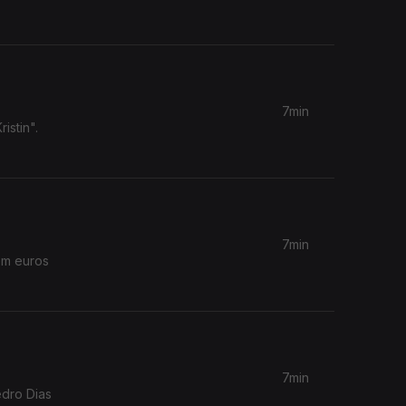
7min
istin".
7min
em euros
7min
edro Dias