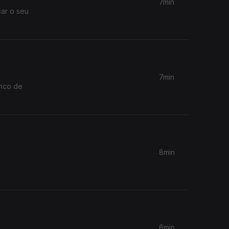
7min
car o seu
7min
anco de
8min
6min