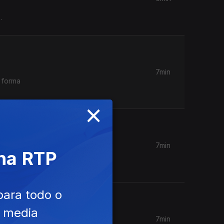
.
7min
 forma
×
7min
 na RTP
e o que
para todo o
e media
7min