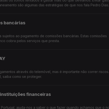
as ou somos tentados a gastar mais do que deviamos. Evitar gas
aneamento são algumas das estratégias de que nos fala Pedro Dias.
s bancárias
 sujeitos ao pagamento de comissões bancárias. Estas comissões
nco cobra pelos serviços que presta.
WAY
agamentos através do telemóvel, mas é importante não correr riscos
, saiba como se proteger.
instituições financeiras
 Portugal, ajuda-nos a saber o que fazer quando achamos que o n