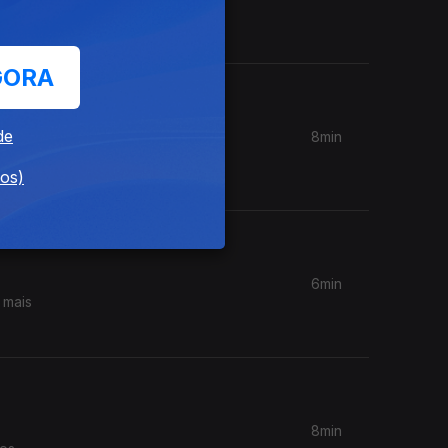
. Com a
GORA
de
8min
 aumentos
dos)
6min
 mais
8min