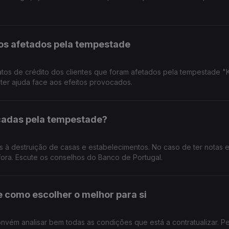
ios afetados pela tempestade
atos de crédito dos clientes que foram afetados pela tempestade "Kr
 ter ajuda face aos efeitos provocados.
icadas pela tempestade?
os à destruição de casas e estabelecimentos. No caso de ter notas 
fora. Escute os conselhos do Banco de Portugal.
e como escolher o melhor para si
nvém analisar bem todas as condições que está a contratualizar. P