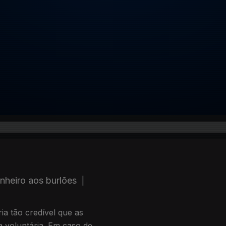
inheiro aos burlões
|
ia tão credível que as
 voluntária. Em caso de