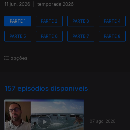
11 jun. 2026
|
temporada 2026
PARTE 1
PARTE 2
PARTE 3
PARTE 4
PARTE 5
PARTE 6
PARTE 7
PARTE 8
opções
157
episódios disponíveis
07 ago. 2026