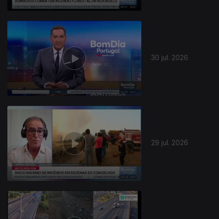
30 jul. 2026
29 jul. 2026