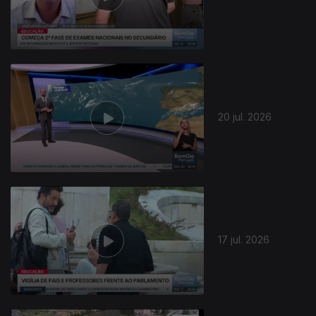
20 jul. 2026
17 jul. 2026