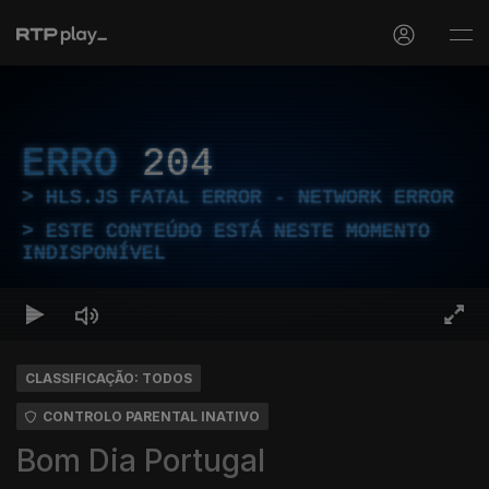
ERRO
204
HLS.JS FATAL ERROR - NETWORK ERROR
ESTE CONTEÚDO ESTÁ NESTE MOMENTO
INDISPONÍVEL
CLASSIFICAÇÃO: TODOS
CONTROLO PARENTAL INATIVO
Bom Dia Portugal