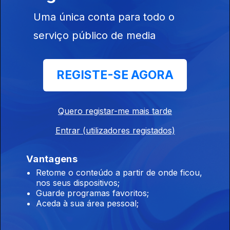
Uma única conta para todo o
serviço público de media
13 jul. 2026
REGISTE-SE AGORA
Quero registar-me mais tarde
Entrar (utilizadores registados)
Vantagens
10 jul. 2026
Retome o conteúdo a partir de onde ficou,
nos seus dispositivos;
Guarde programas favoritos;
Aceda à sua área pessoal;