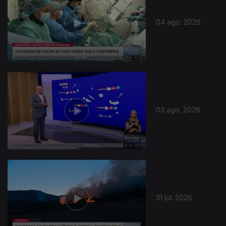
04 ago. 2026
03 ago. 2026
31 jul. 2026