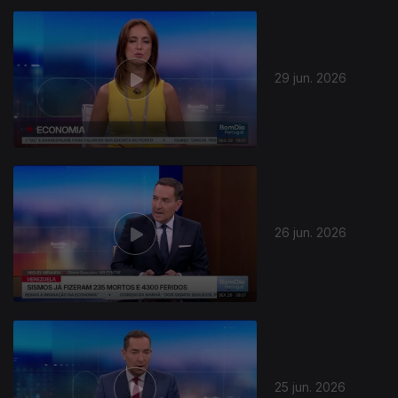
29 jun. 2026
26 jun. 2026
25 jun. 2026