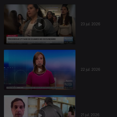
23 jul. 2026
22 jul. 2026
21 jul. 2026