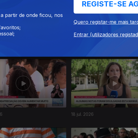
REGISTE-SE A
 partir de onde ficou, nos
Quero registar-me mais tar
avoritos;
ssoal;
Entrar (utilizadores regista
26
22 jul. 2026
26
18 jul. 2026