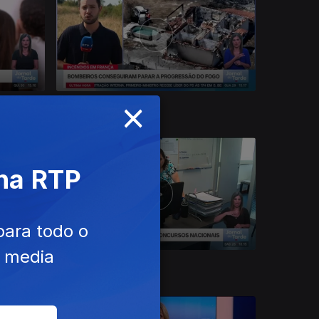
×
29 jul. 2026
 na RTP
para todo o
e media
25 jul. 2026