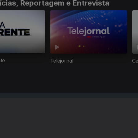
ícias, Reportagem e Entrevista
nte
Telejornal
Ce
Instale a aplicação
RTP Play
Disponível para iOS, Android, Apple TV, Android TV e CarPlay