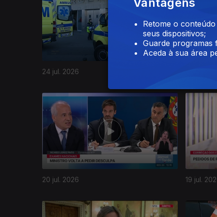
Vantagens
Retome o conteúdo a
seus dispositivos;
Guarde programas f
Aceda à sua área pe
24 jul. 2026
23 jul. 20
20 jul. 2026
19 jul. 20
942361