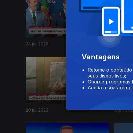
24 jul. 2026
23 jul. 20
Vantagens
Retome o conteúdo a
seus dispositivos;
Guarde programas f
Aceda à sua área pe
20 jul. 2026
19 jul. 20
942491