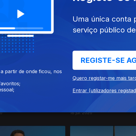
Uma única conta 
serviço público d
26
22 jul. 2026
REGISTE-SE A
 partir de onde ficou, nos
Quero registar-me mais tar
avoritos;
ssoal;
Entrar (utilizadores regista
26
18 jul. 2026