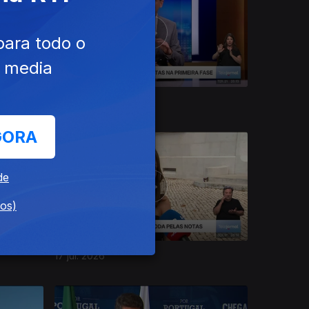
para todo o
e media
21 jul. 2026
GORA
de
dos)
17 jul. 2026