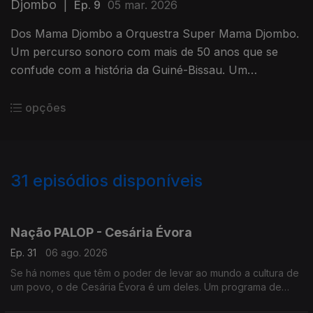
Djombo
|
Ep. 9
05 mar. 2026
Dos Mama Djombo a Orquestra Super Mama Djombo.
Um percurso sonoro com mais de 50 anos que se
confude com a história da Guiné-Bissau. Um
programa de Nuno Sardinha
opções
31
episódios disponíveis
922950
909956
900853
Nação PALOP - Cesária Évora
Ep. 31
06 ago. 2026
Se há nomes que têm o poder de levar ao mundo a cultura de
um povo, o de Cesária Évora é um deles. Um programa de
Nuno Sardinha