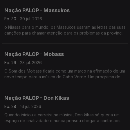
Nação PALOP - Massukos
Ep. 30
30 jul. 2026
o Niassa para o mundo, os Massukos usaram as letras das suas
canções para chamar atenção para os problemas da província
e de Moçambique. Um programa de Nuno Sardinha
Nação PALOP - Mobass
Ep. 29
23 jul. 2026
O Som dos Mobass ficaria como um marco na afirmação de um
novo tempo para a música de Cabo Verde. Um programa de
Nuno Sardinha
Nação PALOP - Don Kikas
Ep. 28
16 jul. 2026
Quando iniciou a carreira,na música, Don kikas só queria um
espaço de criatividade e nunca pensou chegar a cantar aos
30 anos de carreira. Um programa de Nuno Sardinha