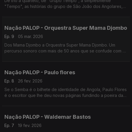
De trio a quarteto, de "Grupo Tempo", a simplesmente
"Tempo", as histórias do grupo de São João dos Angolares,
no sul de São Tomé e Príncipe. Edição de Nuno Sardinha
Nação PALOP - Orquestra Super Mama Djombo
Ep. 9
05 mar. 2026
Dos Mama Djombo a Orquestra Super Mama Djombo. Um
percurso sonoro com mais de 50 anos que se confude com a
história da Guiné-Bissau. Um programa de Nuno Sardinha
Nação PALOP - Paulo flores
Ep. 8
26 fev. 2026
Se o Semba é o bilhete de identidade de Angola, Paulo Flores
é o escritor que lhe deu novas páginas fundindo a poeira das
ruas de Luanda com a sofisticação da diáspora. Um programa
de Nuno Sardinha
Nação PALOP - Waldemar Bastos
Ep. 7
19 fev. 2026