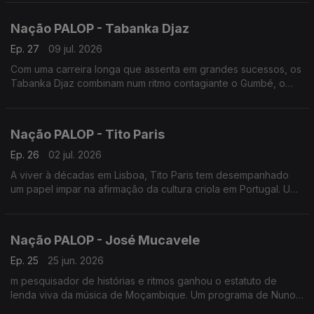
Nação PALOP - Tabanka Djaz
Ep. 27
09 jul. 2026
Com uma carreira longa que assenta em grandes sucessos, os
Tabanka Djaz combinam num ritmo contagiante o Gumbé, o
Zouk, a Ccoladera e até Semba com letras marcantes. Um
programa de Nuno Sardinha
Nação PALOP - Tito Paris
Ep. 26
02 jul. 2026
A viver à décadas em Lisboa, Tito Paris tem desempanhado
um papel impar na afirmação da cultura criola em Portugal. Um
programa de Nuno Sardinha
Nação PALOP - José Mucavele
Ep. 25
25 jun. 2026
m pesquisador de histórias e ritmos ganhou o estatuto de
lenda viva da música de Moçambique. Um programa de Nuno
Sardinha