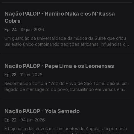
Nação PALOP - Ramiro Naka e os N'Kassa
Cobra
Ep. 24
19 jun. 2026
Um guardião da universalidade da música da Guiné que criou
um estilo único combinando tradições africanas, influências do
Blues, do Fado e do Samba, a solo e com os N'Kassa Cobra,
Um programa de Nuno Sardinha
Nação PALOP - Pepe Lima e os Leonenses
Ep. 23
11 jun. 2026
Reconhecido como a "Voz do Povo de São Tomé, deixou um
legado de mensageiro do povo, transmitindo em versos em
criolo forro mensagens profundas da realidade das ilhas. Um
programa de Nuno Sardinha
Nação PALOP - Yola Semedo
Ep. 22
04 jun. 2026
É hoje uma das vozes mais influentes de Angola. Um percurso