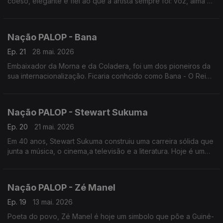
coeso, elegante e fiel ao que a artista sempre foi: voz, alma e
presença. Um programa de Nuno Sardinha
Nação PALOP - Bana
Ep. 21
28 mai. 2026
Embaixador da Morna e da Coladera, foi um dos pioneiros da
sua internacionalização. Ficaria conhcido como Bana - O Rei
da Morna. Um programa de Nuno Sardinha
Nação PALOP - Stewart Sukuma
Ep. 20
21 mai. 2026
Em 40 anos, Stewart Sukuma construiu uma carreira sólida que
junta a música, o cinema,a televisão e a literatura. Hoje é um
simbolo da cultura de Moçambique. Um programa de Nuno
Sardinha
Nação PALOP - Zé Manel
Ep. 19
13 mai. 2026
Poeta do povo, Zé Manel é hoje um simbolo que põe a Guiné-