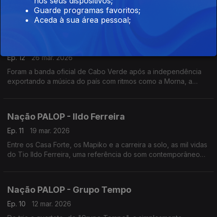
nos seus dispositivos;
cruzamentos musicais e as histórias de um defensor do legado
Guarde programas favoritos;
cultural da ilha do Príncipe. Um programa de Nuno Sardinha
Aceda à sua área pessoal;
Nação PALOP - Os Tubarões
Ep. 12
26 mar. 2026
Foram a banda oficial de Cabo Verde após a independência
exportando a música do país com ritmos como a Morna, a
Coladeira e o Funaná. Um programa de Nuno Sardinha
Nação PALOP - Ildo Ferreira
Ep. 11
19 mar. 2026
Entre os Casa Forte, os Mapiko e a carreira a solo, as mil vidas
do Tio Ildo Ferreira, uma referência do som contemporâneo
de Moçambique. Um programa de Nuno Sardinha
Nação PALOP - Grupo Tempo
Ep. 10
12 mar. 2026