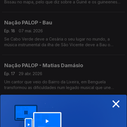
Bissau no mapa, pelo que diz sobre a Guiné e os guineeneses
mas também pelo que diz sobre Africa e os africanos. Um
programa de Nuno Sardinha
Nação PALOP - Bau
Ep. 18
07 mai. 2026
Se Cabo Verde deve a Cesária o seu lugar no mundo, a
música instrumental da ilha de São Vicente deve a Bau o
reconhecimento internacional. Um programa de Nuno Sardinha
Nação PALOP - Matias Damásio
Ep. 17
29 abr. 2026
Um cantor que veio do Bairro da Lixeira, em Benguela
transformou as dificuldades num legado musical que une
Angola e Portugal. Matias Damásio é um cronista do amor e da
×
resiliênica angolana. Um programa de Nuno Sardinha
Nação PALOP - Ferro Gaita
Ep. 16
23 abr. 2026
Se o Funaná é a Pulsação da Ilha do Santiago,os Ferro Gaita