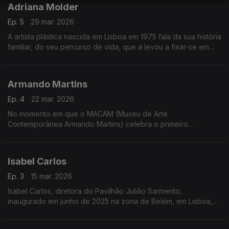
Adriana Molder
Ep. 5
29 mar. 2026
A artista plástica nascida em Lisboa em 1975 fala da sua história
familiar, do seu percurso de vida, que a levou a fixar-se em
Berlim durante 13 anos, e do processo de criação de duas
novas exposições em que está a trabalhar neste momento
Armando Martins
Ep. 4
22 mar. 2026
No momento em que o MACAM (Museu de Arte
Contemporânea Armando Martins) celebra o primeiro
aniversário, conversamos com o colecionador que lhe deu
vida. Sobre esse projeto e todo o seu percurso de vida desde
que, em 1949, nasceu perto de Penamacor
Isabel Carlos
Ep. 3
15 mar. 2026
Isabel Carlos, diretora do Pavilhão Julião Sarmento,
inaugurado em junho de 2025 na zona de Belém, em Lisboa,
fala desse projeto, do seu percurso e dos desafios atuais no
universo da arte contemporânea