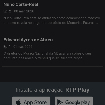
Foi escolhida, em concurso, para dirigir o Pavilhão Julião
Nuno Côrte-Real
Sarmento, que desde junho do ano passado revela, em
Lisboa, a coleção particular e as referências de Julião
Ep. 2
08 mar. 2026
Sarmento (1948-2021).
Nuno Côrte-Real tem-se afirmado como compositor e maestro
e, como revela no segundo episódio de Memórias Futuras,
depois de ter criado várias óperas está cada vez mais
fascinado com a composição de bandas sonoras.
Edward Ayres de Abreu
Ep. 1
01 mar. 2026
O diretor do Museu Nacional da Música fala sobre o seu
percurso pessoal e o museu que atualmente dirige.
Instale a aplicação
RTP Play