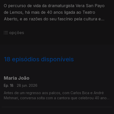
O percurso de vida da dramaturgista Vera San Payo
de Lemos, há mais de 40 anos ligada ao Teatro
Aberto, e as razões do seu fascínio pela cultura e
língua alemãs
opções
18
episódios disponíveis
921515
911208
Maria João
Ep. 18
28 jun. 2026
Antes de um regresso aos palcos, com Carlos Bica e André
Mehmari, conversa solta com a cantora que celebrou 40 anos
de carreira com o disco "Abundância" ...