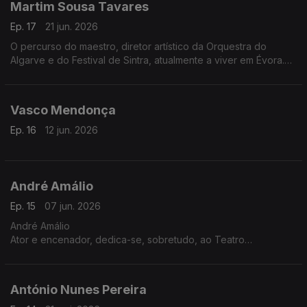
Martim Sousa Tavares
Ep. 17
21 jun. 2026
O percurso do maestro, diretor artístico da Orquestra do
Algarve e do Festival de Sintra, atualmente a viver em Évora.
Recentemente publicou o livro 'Amanhã à Mesma Hora, Dez
Lições sobre o Trabalho de Equipa'
Vasco Mendonça
Ep. 16
12 jun. 2026
André Amálio
Ep. 15
07 jun. 2026
André Amálio
Ator e encenador, dedica-se, sobretudo, ao Teatro
Documental. A sua companhia, Hotel Europa, estreou
recentemente a peça Habitar, sobre os problemas de
habitação em Portugal e na Europa
António Nunes Pereira