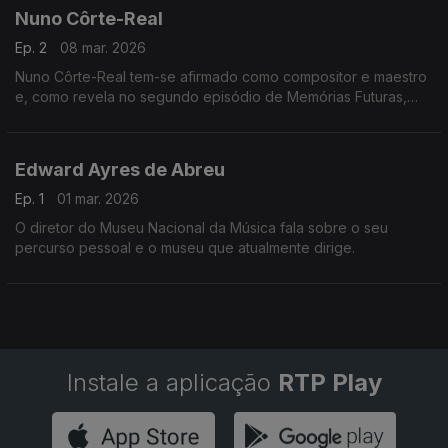
Foi escolhida, em concurso, para dirigir o Pavilhão Julião
Nuno Côrte-Real
Sarmento, que desde junho do ano passado revela, em
Lisboa, a coleção particular e as referências de Julião
Ep. 2
08 mar. 2026
Sarmento (1948-2021).
Nuno Côrte-Real tem-se afirmado como compositor e maestro
e, como revela no segundo episódio de Memórias Futuras,
depois de ter criado várias óperas está cada vez mais
fascinado com a composição de bandas sonoras.
Edward Ayres de Abreu
Ep. 1
01 mar. 2026
O diretor do Museu Nacional da Música fala sobre o seu
percurso pessoal e o museu que atualmente dirige.
Instale a aplicação
RTP Play