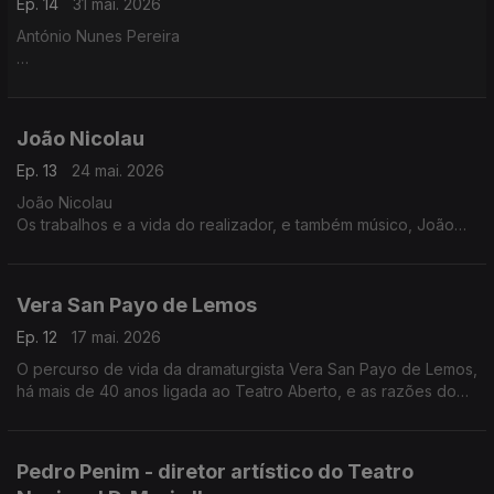
Ep. 14
31 mai. 2026
António Nunes Pereira
O percurso do diretor dos Palácios Nacionais de Sintra e
Queluz, numa conversa centrada, sobretudo, nas histórias do
Palácio Nacional de Queluz, 200 anos depois da morte do
João Nicolau
monarca D. João VI
Ep. 13
24 mai. 2026
João Nicolau
Os trabalhos e a vida do realizador, e também músico, João
Nicolau. O seu mais recente filme, 'A Providência e a Guitarra',
está agora nas salas de cinema
Vera San Payo de Lemos
Ep. 12
17 mai. 2026
O percurso de vida da dramaturgista Vera San Payo de Lemos,
há mais de 40 anos ligada ao Teatro Aberto, e as razões do
seu fascínio pela cultura e língua alemãs
Pedro Penim - diretor artístico do Teatro