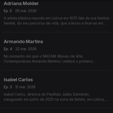
Adriana Molder
Ep. 5
29 mar. 2026
A artista plástica nascida em Lisboa em 1975 fala da sua história
familiar, do seu percurso de vida, que a levou a fixar-se em
Berlim durante 13 anos, e do processo de criação de duas
novas exposições em que está a trabalhar neste momento
Armando Martins
Ep. 4
22 mar. 2026
No momento em que o MACAM (Museu de Arte
Contemporânea Armando Martins) celebra o primeiro
aniversário, conversamos com o colecionador que lhe deu
vida. Sobre esse projeto e todo o seu percurso de vida desde
que, em 1949, nasceu perto de Penamacor
Isabel Carlos
Ep. 3
15 mar. 2026
Isabel Carlos, diretora do Pavilhão Julião Sarmento,
inaugurado em junho de 2025 na zona de Belém, em Lisboa,
fala desse projeto, do seu percurso e dos desafios atuais no
universo da arte contemporânea