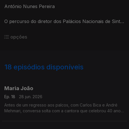
António Nunes Pereira
O percurso do diretor dos Palácios Nacionais de Sintra
e Queluz, numa conversa centrada, sobretudo, nas
histórias do Palácio Nacional de Queluz, 200 anos
opções
depois da morte do monarca D. João VI
18
episódios disponíveis
921515
911208
Maria João
Ep. 18
28 jun. 2026
Antes de um regresso aos palcos, com Carlos Bica e André
Mehmari, conversa solta com a cantora que celebrou 40 anos
de carreira com o disco "Abundância" ...