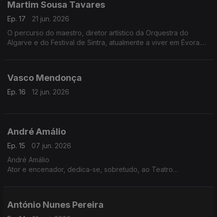
Martim Sousa Tavares
Ep. 17
21 jun. 2026
O percurso do maestro, diretor artístico da Orquestra do
Algarve e do Festival de Sintra, atualmente a viver em Évora.
Recentemente publicou o livro 'Amanhã à Mesma Hora, Dez
Lições sobre o Trabalho de Equipa'
Vasco Mendonça
Ep. 16
12 jun. 2026
André Amálio
Ep. 15
07 jun. 2026
André Amálio
Ator e encenador, dedica-se, sobretudo, ao Teatro
Documental. A sua companhia, Hotel Europa, estreou
recentemente a peça Habitar, sobre os problemas de
habitação em Portugal e na Europa
António Nunes Pereira