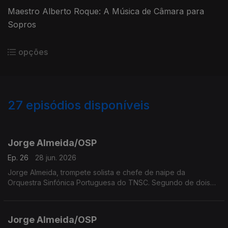
Maestro Alberto Roque: A Música de Câmara para
Sopros
opções
27
episódios disponíveis
923036
904250
900020
Jorge Almeida/OSP
Ep. 26
28 jun. 2026
Jorge Almeida, trompete solista e chefe de naipe da
Orquestra Sinfónica Portuguesa do TNSC. Segundo de dois
episódios
Jorge Almeida/OSP