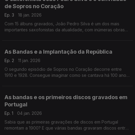
de Sopros no Coração
Ep. 3
18 jan. 2026
Com 15 álbuns gravados, João Pedro Silva é um dos mais
importantes saxofonistas da atualidade, com inúmeras obras
encomendadas ou compostas para si.
As Bandas e a Implantação da República
Ep. 2
11 jan. 2026
O segundo episódio de Sopros no Coração decorre entre
1910 e 1928. Consegue imaginar como se cantava há 100 anos?
Era muito diferente da atual forma de cantar. Vamos ouvir as
primeiras gravações de "A Portugueza", com vozes
masculinas, vozes femininas, ou instrumental, mas sempre com
As bandas e os primeiros discos gravados em
a presença de uma banda.
Portugal
Ep. 1
04 jan. 2026
Sabia que as primeiras gravações de discos em Portugal
remontam a 1900? E que várias bandas gravaram discos entre
1900 e o advento da República?