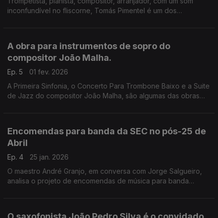
Trompetista, pianista, compositor, arranjador, com um som
inconfundível no fliscorne, Tomás Pimentel é um dos
fundadores do Sexteto de Jazz de Lisboa.
...
A obra para instrumentos de sopro do
compositor João Malha.
Ep. 5
01 fev. 2026
A Primeira Sinfonia, o Concerto Para Trombone Baixo e a Suite
de Jazz do compositor João Malha, são algumas das obras
que podemos conhecer numa conversa entre o compositor e
Jorge Salgueiro
Encomendas para banda da SEC no pós-25 de
Abril
Ep. 4
25 jan. 2026
O maestro André Granjo, em conversa com Jorge Salgueiro,
analisa o projeto de encomendas de música para banda
dirigido a destacados compositores portugueses entre 1977 e
1983.
O saxofonista João Pedro Silva é o convidado