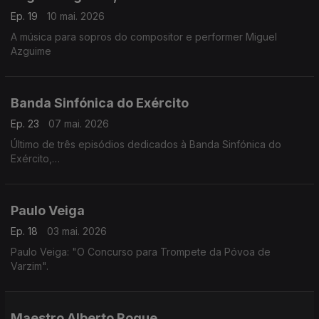
Ep. 19
10 mai. 2026
A música para sopros do compositor e performer Miguel
Azguime
Banda Sinfónica do Exército
Ep. 23
07 mai. 2026
Último de três episódios dedicados à Banda Sinfónica do
Exército,
com os convidados maestro Capitão Artur Cardoso e o
maestro Tenente Renato Tomás
Paulo Veiga
Ep. 18
03 mai. 2026
Paulo Veiga: "O Concurso para Trompete da Póvoa de
Varzim".
Maestro Alberto Roque