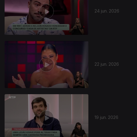
24 jun. 2026
22 jun. 2026
19 jun. 2026