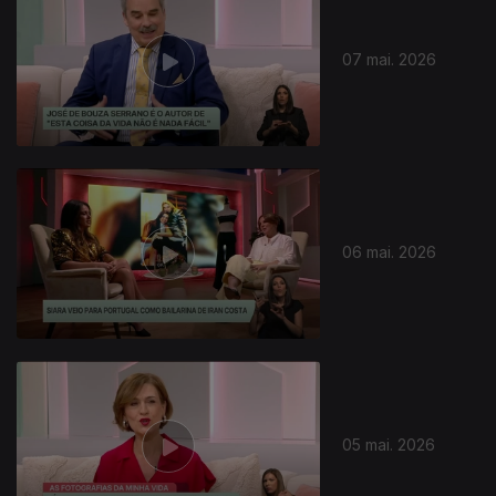
07 mai. 2026
06 mai. 2026
05 mai. 2026