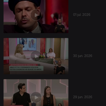
01 jul. 2026
30 jun. 2026
29 jun. 2026