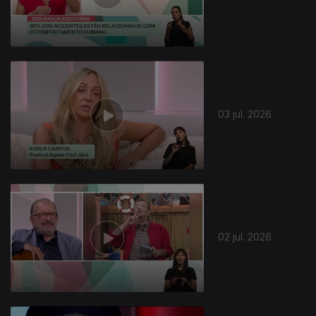
940207
03 jul. 2026
02 jul. 2026