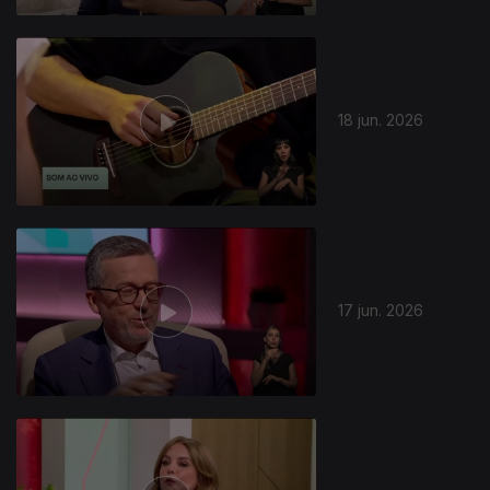
18 jun. 2026
17 jun. 2026
936275