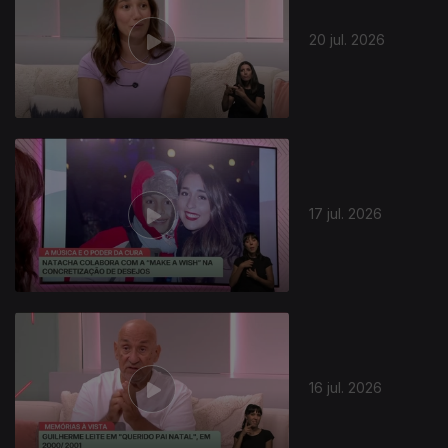
20 jul. 2026
17 jul. 2026
16 jul. 2026