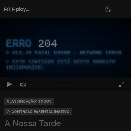
ERRO
204
HLS.JS FATAL ERROR - NETWORK ERROR
ESTE CONTEÚDO ESTÁ NESTE MOMENTO
INDISPONÍVEL
CLASSIFICAÇÃO: TODOS
CONTROLO PARENTAL INATIVO
A Nossa Tarde