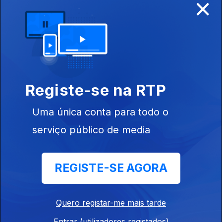
×
09 abr. 2026
O Mundo na
Aldeia
Registe-se na RTP
Uma única conta para todo o
serviço público de media
02 abr. 2026
A Viagem do
Virginal
REGISTE-SE AGORA
Quero registar-me mais tarde
Entrar (utilizadores registados)