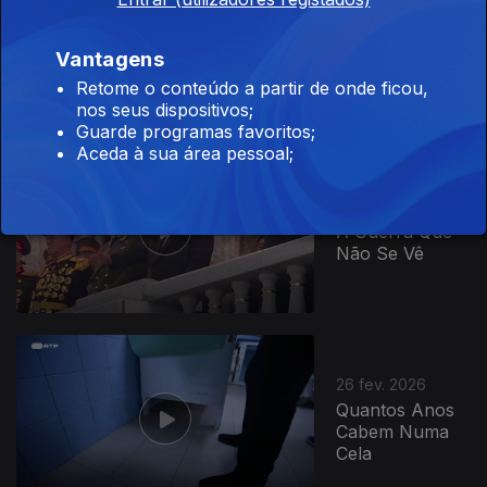
26 mar. 2026
De Portas
Vantagens
Abertas
Retome o conteúdo a partir de onde ficou,
nos seus dispositivos;
Guarde programas favoritos;
Aceda à sua área pessoal;
19 mar. 2026
A Guerra Que
Não Se Vê
26 fev. 2026
Quantos Anos
Cabem Numa
Cela