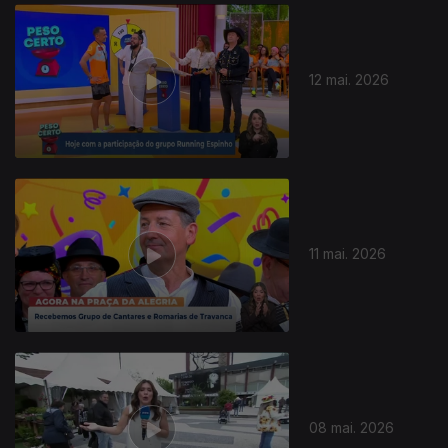
12 mai. 2026
11 mai. 2026
08 mai. 2026