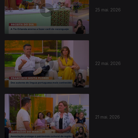
25 mai. 2026
22 mai. 2026
21 mai. 2026