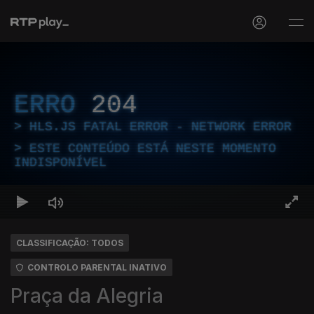
ERRO
204
HLS.JS FATAL ERROR - NETWORK ERROR
ESTE CONTEÚDO ESTÁ NESTE MOMENTO
INDISPONÍVEL
CLASSIFICAÇÃO: TODOS
CONTROLO PARENTAL INATIVO
Praça da Alegria