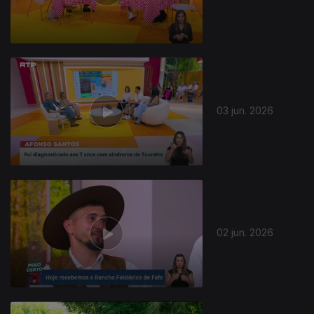
03 jun. 2026
02 jun. 2026