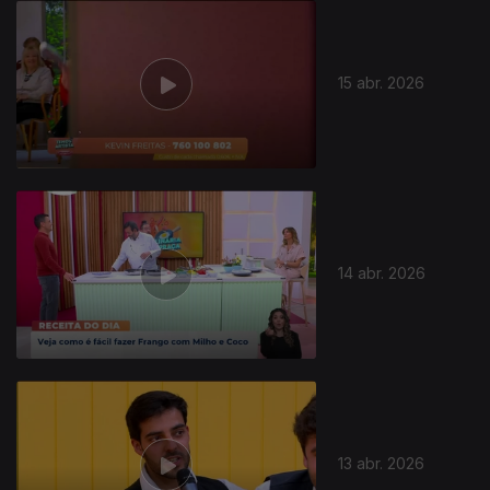
15 abr. 2026
14 abr. 2026
13 abr. 2026