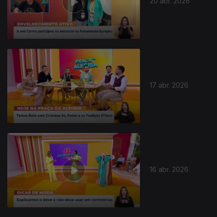
20 abr. 2026
17 abr. 2026
16 abr. 2026