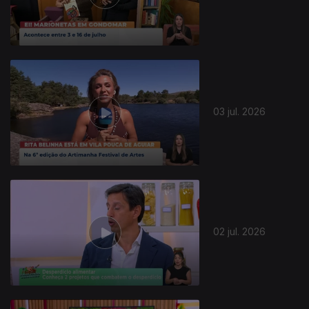
940133
03 jul. 2026
02 jul. 2026