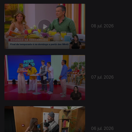
08 jul. 2026
07 jul. 2026
06 jul. 2026