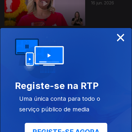
16 jun. 2026
×
15 jun. 2026
Registe-se na RTP
Uma única conta para todo o
11 jun. 2026
serviço público de media