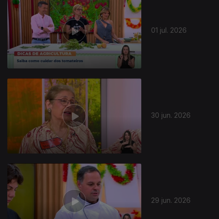
01 jul. 2026
30 jun. 2026
29 jun. 2026