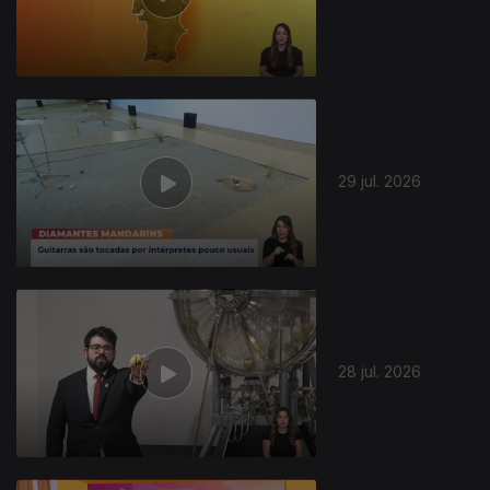
29 jul. 2026
28 jul. 2026