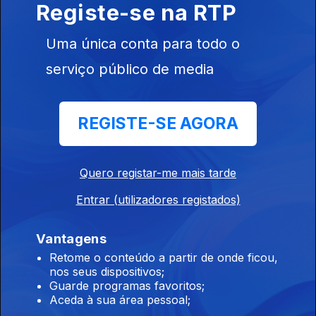
Registe-se na RTP
20 jul. 2026
Apresentação |
Uma única conta para todo o
Dulce Vieira
serviço público de media
REGISTE-SE AGORA
19 jul. 2026
Apresentação |
Rúben
Quero registar-me mais tarde
Medeiros
Entrar (utilizadores registados)
Vantagens
18 jul. 2026
Retome o conteúdo a partir de onde ficou,
Apresentação |
nos seus dispositivos;
Rúben
Guarde programas favoritos;
Medeiros
Aceda à sua área pessoal;