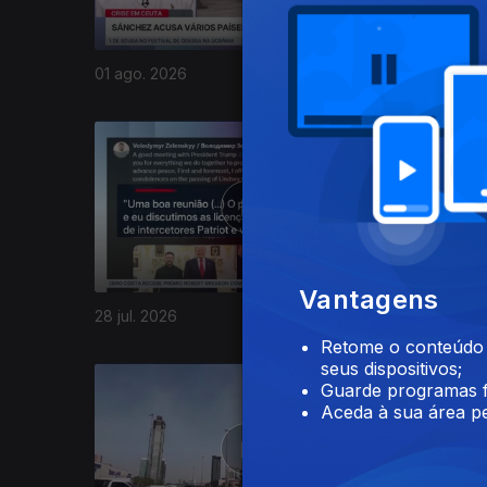
01 ago. 2026
31 jul. 20
944984
Vantagens
28 jul. 2026
27 jul. 20
Retome o conteúdo a
seus dispositivos;
Guarde programas f
Aceda à sua área pe