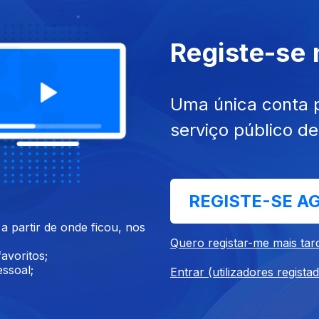
Registe-se
26
30 jul. 2026
Uma única conta 
serviço público d
REGISTE-SE A
26
26 jul. 2026
 partir de onde ficou, nos
Quero registar-me mais tar
avoritos;
ssoal;
Entrar (utilizadores regista