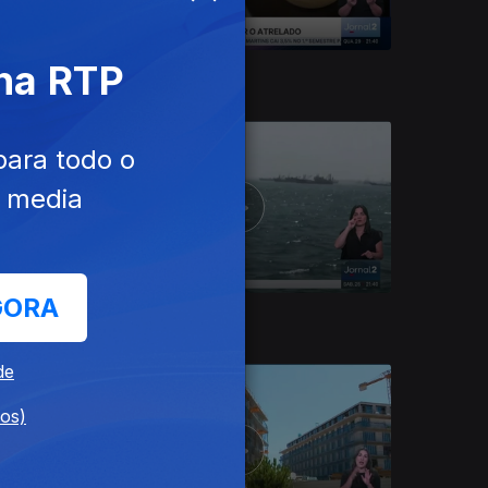
 na RTP
29 jul. 2026
para todo o
e media
GORA
25 jul. 2026
de
dos)