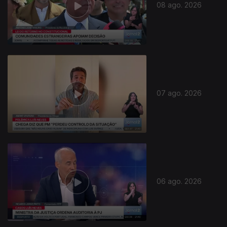
08 ago. 2026
07 ago. 2026
06 ago. 2026