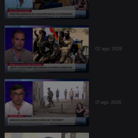
02 ago. 2026
01 ago. 2026