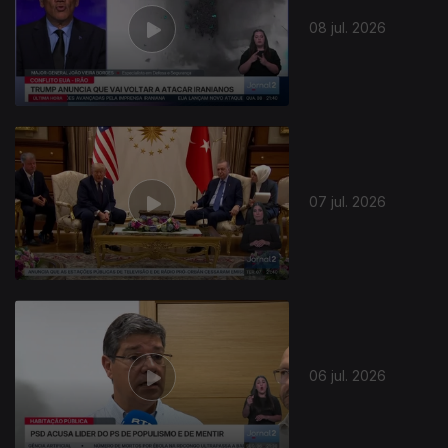
08 jul. 2026
07 jul. 2026
940758
06 jul. 2026