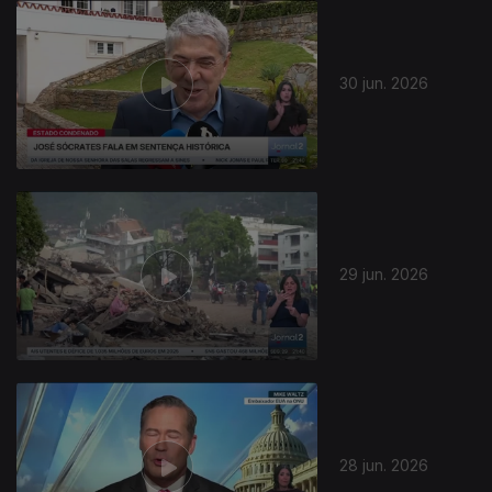
30 jun. 2026
29 jun. 2026
28 jun. 2026