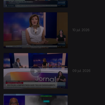
10 jul. 2026
09 jul. 2026