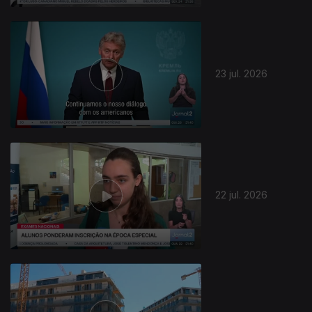
23 jul. 2026
22 jul. 2026