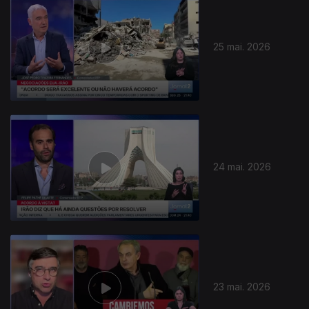
25 mai. 2026
24 mai. 2026
23 mai. 2026