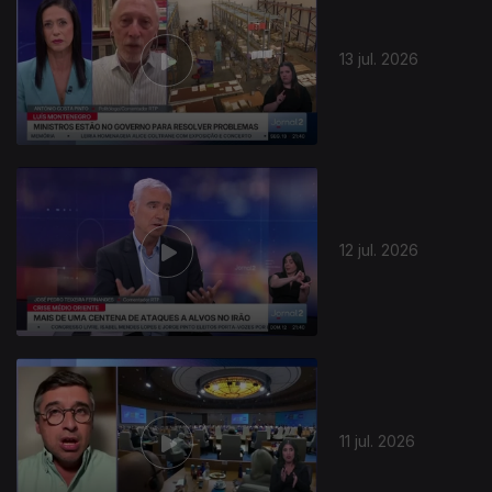
13 jul. 2026
12 jul. 2026
11 jul. 2026