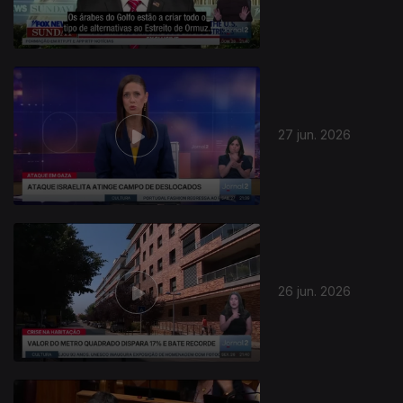
27 jun. 2026
26 jun. 2026