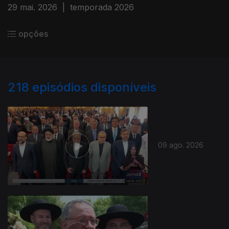
29 mai. 2026
|
temporada 2026
opções
218
episódios disponíveis
09 ago. 2026