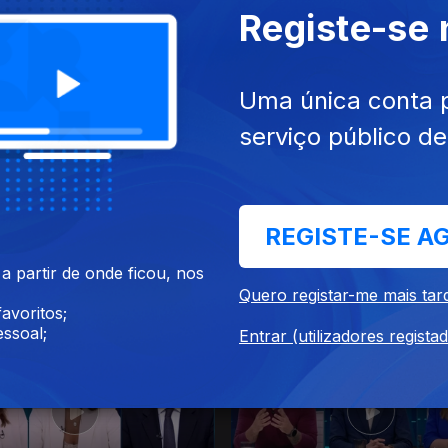
Registe-se
26
10 jul. 2026
Uma única conta 
serviço público d
REGISTE-SE A
 partir de onde ficou, nos
26
03 jul. 2026
Quero registar-me mais tar
avoritos;
ssoal;
Entrar (utilizadores regista