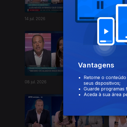
14 jul. 2026
13 jul. 20
Vantagens
Retome o conteúdo a
08 jul. 2026
07 jul. 20
seus dispositivos;
Guarde programas f
Aceda à sua área pe
939336