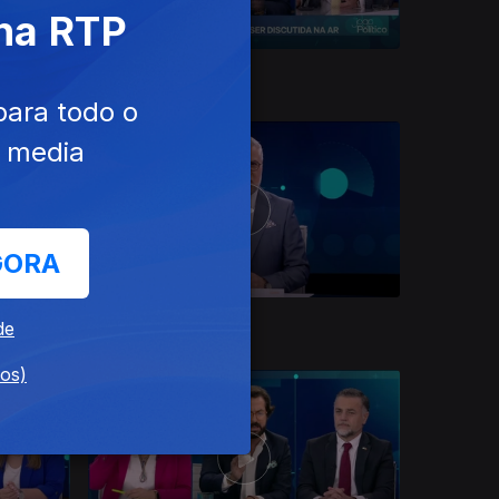
 na RTP
09 jul. 2026
para todo o
e media
GORA
02 jul. 2026
de
dos)