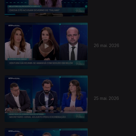
26 mai. 2026
25 mai. 2026