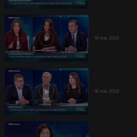
19 mai. 2026
18 mai. 2026