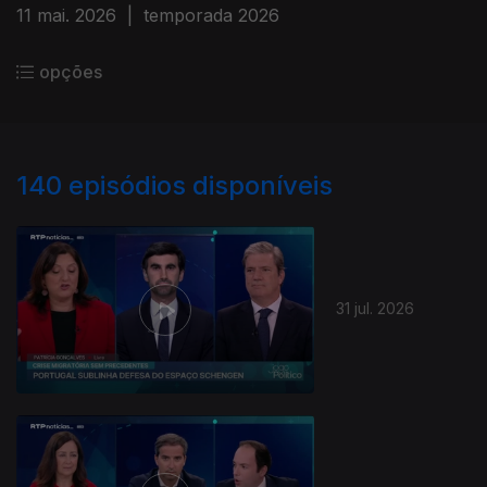
11 mai. 2026
|
temporada 2026
opções
140
episódios disponíveis
31 jul. 2026