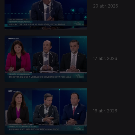
20 abr. 2026
17 abr. 2026
922587
16 abr. 2026