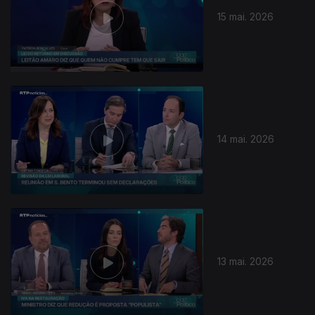
15 mai. 2026
14 mai. 2026
13 mai. 2026