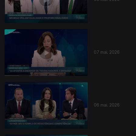
07 mai. 2026
06 mai. 2026