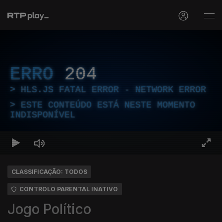
ERRO
204
HLS.JS FATAL ERROR - NETWORK ERROR
ESTE CONTEÚDO ESTÁ NESTE MOMENTO
INDISPONÍVEL
CLASSIFICAÇÃO: TODOS
CONTROLO PARENTAL INATIVO
Jogo Político