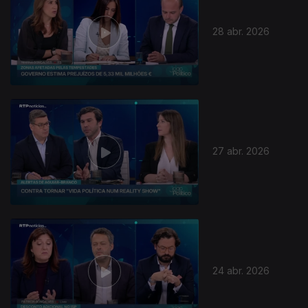
28 abr. 2026
27 abr. 2026
24 abr. 2026