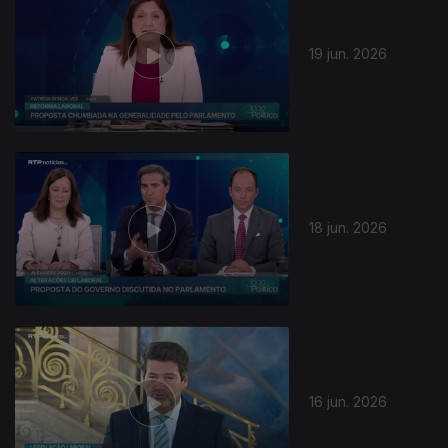
19 jun. 2026
18 jun. 2026
16 jun. 2026