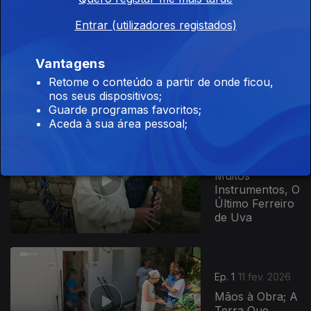
Entrar (utilizadores registados)
Ep. 3
18 mar. 2026
Até Sempre; Os
Vantagens
Amigos do
Retome o conteúdo a partir de onde ficou,
Manhita
nos seus dispositivos;
Guarde programas favoritos;
Aceda à sua área pessoal;
908163
Ep. 2
25 fev. 2026
O Homem dos
Muitos
Instrumentos, O
Último Ferreiro
de Uva
Ep. 1
11 fev. 2026
Mãos à Obra; A
Terra Que