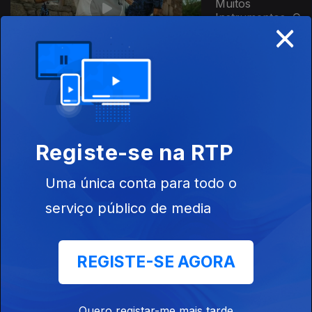
Muitos
Instrumentos, O
×
Último Ferreiro
de Uva
Ep. 1
19 abr. 2026
Mãos à Obra; A
Terra Que
Registe-se na RTP
Voltou a Ser
Uma única conta para todo o
serviço público de media
Ep. 4
08 abr. 2026
As Cantadeiras;
REGISTE-SE AGORA
O Teatro Vai à
Aldeia
Quero registar-me mais tarde