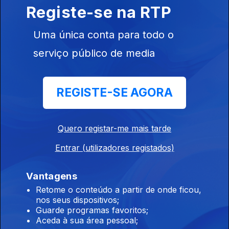
Filipa Areosa
Registe-se na RTP
Uma única conta para todo o
serviço público de media
Ep. 3
28 mar. 2026
REGISTE-SE AGORA
Sónia Tavares
Quero registar-me mais tarde
914935
Entrar (utilizadores registados)
Ep. 2
21 mar. 2026
Vantagens
Fernando Alvim
Retome o conteúdo a partir de onde ficou,
nos seus dispositivos;
Guarde programas favoritos;
Aceda à sua área pessoal;