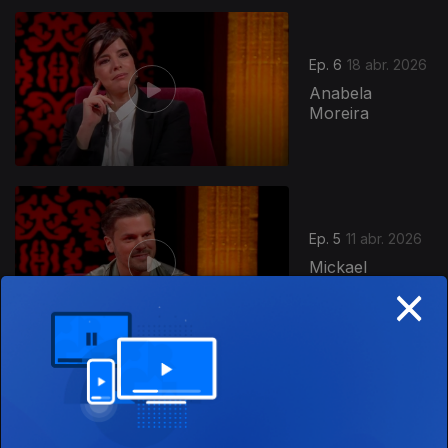
Ep. 6
18 abr. 2026
Anabela
Moreira
Ep. 5
11 abr. 2026
Mickael
×
Carreira
Ep. 4
04 abr. 2026