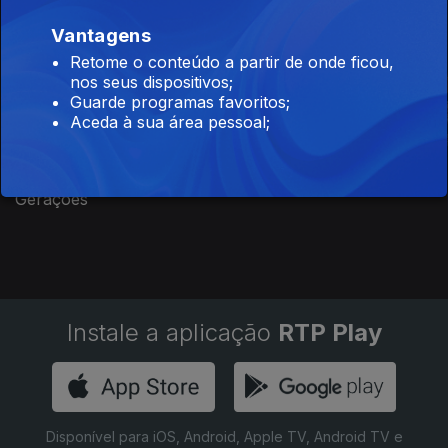
Este conteúdo faz parte de Para
Vantagens
toda a família
Retome o conteúdo a partir de onde ficou,
nos seus dispositivos;
Guarde programas favoritos;
Aceda à sua área pessoal;
The Voice
Siga a Dança
Taskmaster
Gerações
Instale a aplicação
RTP Play
Disponível para iOS, Android, Apple TV, Android TV e