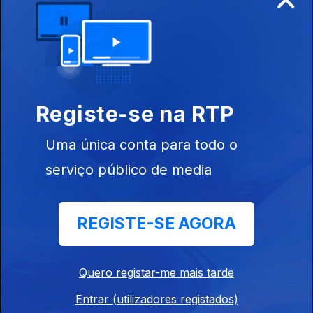
923350
Registe-se na RTP
Ep. 2
26 abr. 2026
Uma única conta para todo o
serviço público de media
REGISTE-SE AGORA
Ep. 1
19 abr. 2026
Quero registar-me mais tarde
Entrar (utilizadores registados)