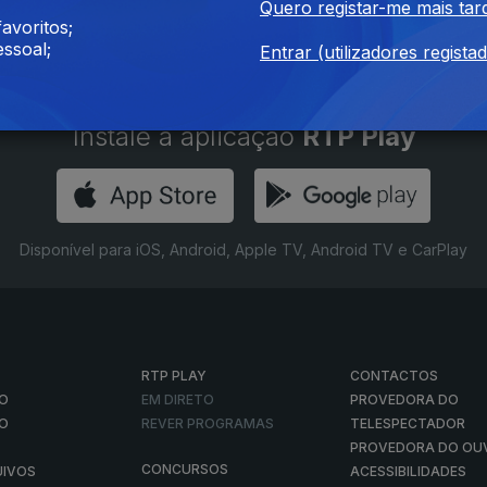
Quero registar-me mais tar
avoritos;
ssoal;
Entrar (utilizadores regista
Instale a aplicação
RTP Play
Disponível para iOS, Android, Apple TV, Android TV e CarPlay
RTP PLAY
CONTACTOS
O
EM DIRETO
PROVEDORA DO
ÃO
REVER PROGRAMAS
TELESPECTADOR
PROVEDORA DO OU
CONCURSOS
UIVOS
ACESSIBILIDADES