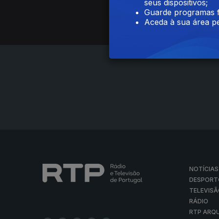
seus dispositivos;
Guarde programas f
Aceda à sua área pe
NOTÍCIAS
DESPORT
TELEVIS
RÁDIO
RTP ARQ