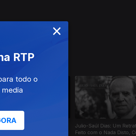
×
 na RTP
tugal e do Mundo
para todo o
e media
GORA
áudio Torres - Arqueologia de
Julio-Saúl Dias: Um Retra
a Vida
Feito com o Nada Disto, 