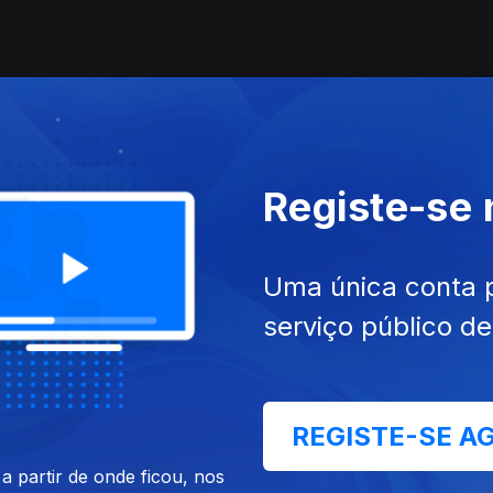
Registe-se
cumentários de Personalidades de Por
Uma única conta 
serviço público d
REGISTE-SE A
 - Vida e Culto
Cl
Uma Vida em Dez Imagens
 partir de onde ficou, nos
um