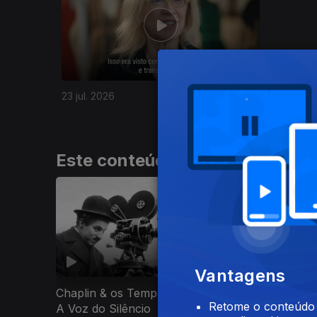
23 jul. 2026
Este conteúdo faz parte de Do
Vantagens
Sousa Martins
Chaplin & os Tempos Modernos:
Retome o conteúdo a
A Voz do Silêncio