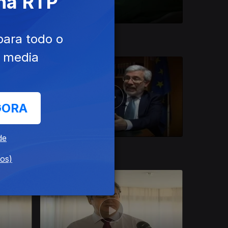
 na RTP
07 jun. 2013
para todo o
e media
GORA
de
30 mai. 2013
dos)