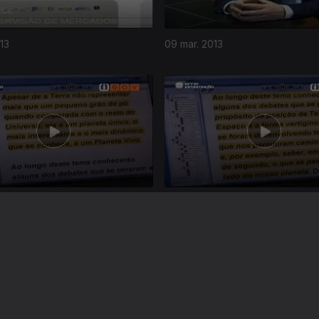
13
09 mar. 2013
013
02 mar. 2013
Instale a aplicação
RTP Play