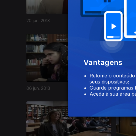
20 jun. 2013
19 jun. 20
118852
Vantagens
Retome o conteúdo a
seus dispositivos;
Guarde programas f
06 jun. 2013
03 jun. 20
Aceda à sua área pe