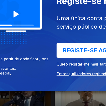
Registe-se
13
09 jun. 2013
Uma única conta 
serviço público d
REGISTE-SE A
 partir de onde ficou, nos
Quero registar-me mais tar
avoritos;
13
02 jun. 2013
ssoal;
Entrar (utilizadores regista